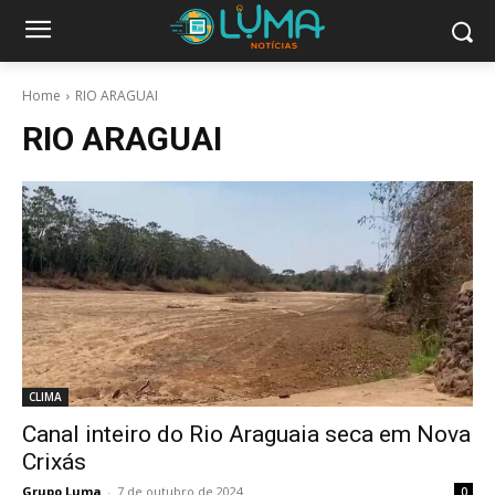
Home
RIO ARAGUAI
RIO ARAGUAI
CLIMA
Canal inteiro do Rio Araguaia seca em Nova
Crixás
Grupo Luma
-
7 de outubro de 2024
0