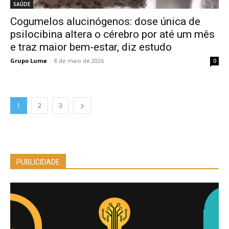
SAÚDE
Cogumelos alucinógenos: dose única de
psilocibina altera o cérebro por até um mês
e traz maior bem-estar, diz estudo
Grupo Luma
-
8 de maio de 2026
0
1
2
3
PUBLICIDADE