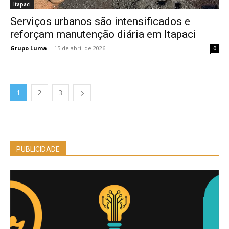
Itapaci
Serviços urbanos são intensificados e
reforçam manutenção diária em Itapaci
Grupo Luma
-
15 de abril de 2026
0
1
2
3
PUBLICIDADE