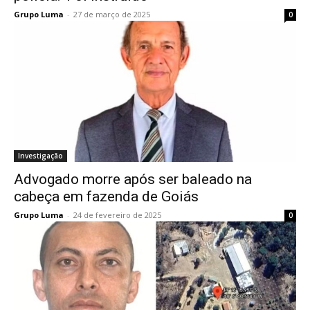
Grupo Luma
-
27 de março de 2025
0
Investigação
Advogado morre após ser baleado na
cabeça em fazenda de Goiás
Grupo Luma
-
24 de fevereiro de 2025
0