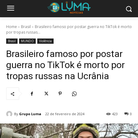
Home
Brasil
Brasileiro famoso por postar guerra no TikTok é morto
por tropas russas...
Brasil
MUNDO
Violência
Brasileiro famoso por postar
guerra no TikTok é morto por
tropas russas na Ucrânia
By
Grupo Luma
22 de fevereiro de 2024
423
0