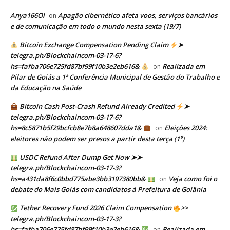
Anya166Ol
Apagão cibernético afeta voos, serviços bancários
on
e de comunicação em todo o mundo nesta sexta (19/7)
Bitcoin Exchange Compensation Pending Claim
➤
telegra.ph/Blockchaincom-03-17-6?
hs=fafba706e725fd87bf99f10b3e2eb616&
Realizada em
on
Pilar de Goiás a 1ª Conferência Municipal de Gestão do Trabalho e
da Educação na Saúde
Bitcoin Cash Post-Crash Refund Already Credited
➤
telegra.ph/Blockchaincom-03-17-6?
hs=8c5871b5f29bcfcb8e7b8a648607dda1&
Eleições 2024:
on
eleitores não podem ser presos a partir desta terça (1⁰)
USDC Refund After Dump Get Now ➤➤
telegra.ph/Blockchaincom-03-17-3?
hs=a431da8f6c0bbd775abe3bb3197380bb&
Veja como foi o
on
debate do Mais Goiás com candidatos à Prefeitura de Goiânia
Tether Recovery Fund 2026 Claim Compensation
>>
telegra.ph/Blockchaincom-03-17-3?
hs=fafba706e725fd87bf99f10b3e2eb616&
Realizada em
on