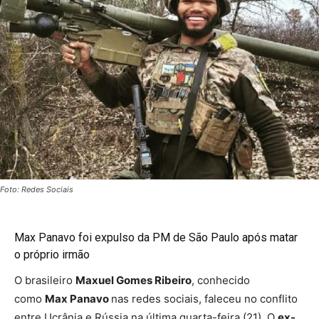
Foto: Redes Sociais
Max Panavo foi expulso da PM de São Paulo após matar
o próprio irmão
O brasileiro
Maxuel Gomes Ribeiro
, conhecido
como
Max Panavo
nas redes sociais, faleceu no conflito
entre Ucrânia e Rússia na última quarta-feira (21). O
ex-