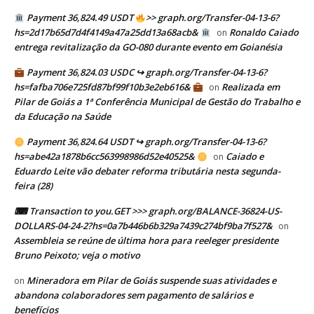
Payment 36,824.49 USDT
>> graph.org/Transfer-04-13-6?
hs=2d17b65d7d4f4149a47a25dd13a68acb&
Ronaldo Caiado
on
entrega revitalização da GO-080 durante evento em Goianésia
Payment 36,824.03 USDC ↪ graph.org/Transfer-04-13-6?
hs=fafba706e725fd87bf99f10b3e2eb616&
Realizada em
on
Pilar de Goiás a 1ª Conferência Municipal de Gestão do Trabalho e
da Educação na Saúde
Payment 36,824.64 USDT ↪ graph.org/Transfer-04-13-6?
hs=abe42a1878b6cc563998986d52e40525&
Caiado e
on
Eduardo Leite vão debater reforma tributária nesta segunda-
feira (28)
⌨ Transaction to you.GET >>> graph.org/BALANCE-36824-US-
DOLLARS-04-24-2?hs=0a7b446b6b329a7439c274bf9ba7f527&
on
Assembleia se reúne de última hora para reeleger presidente
Bruno Peixoto; veja o motivo
Mineradora em Pilar de Goiás suspende suas atividades e
on
abandona colaboradores sem pagamento de salários e
benefícios