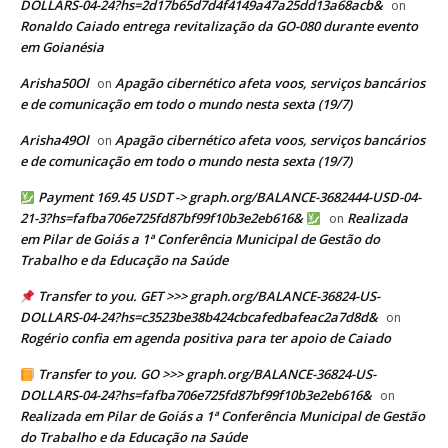
DOLLARS-04-24?hs=2d17b65d7d4f4149a47a25dd13a68acb&
on
Ronaldo Caiado entrega revitalização da GO-080 durante evento
em Goianésia
Arisha50Ol
Apagão cibernético afeta voos, serviços bancários
on
e de comunicação em todo o mundo nesta sexta (19/7)
Arisha49Ol
Apagão cibernético afeta voos, serviços bancários
on
e de comunicação em todo o mundo nesta sexta (19/7)
Payment 169.45 USDT -> graph.org/BALANCE-3682444-USD-04-
21-3?hs=fafba706e725fd87bf99f10b3e2eb616&
Realizada
on
em Pilar de Goiás a 1ª Conferência Municipal de Gestão do
Trabalho e da Educação na Saúde
Transfer to you. GET >>> graph.org/BALANCE-36824-US-
DOLLARS-04-24?hs=c3523be38b424cbcafedbafeac2a7d8d&
on
Rogério confia em agenda positiva para ter apoio de Caiado
Transfer to you. GO >>> graph.org/BALANCE-36824-US-
DOLLARS-04-24?hs=fafba706e725fd87bf99f10b3e2eb616&
on
Realizada em Pilar de Goiás a 1ª Conferência Municipal de Gestão
do Trabalho e da Educação na Saúde