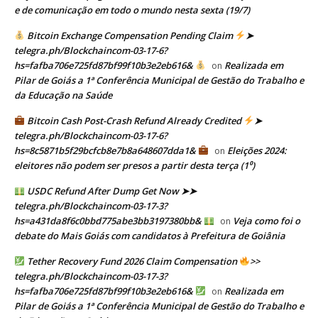
e de comunicação em todo o mundo nesta sexta (19/7)
Bitcoin Exchange Compensation Pending Claim
➤
telegra.ph/Blockchaincom-03-17-6?
hs=fafba706e725fd87bf99f10b3e2eb616&
Realizada em
on
Pilar de Goiás a 1ª Conferência Municipal de Gestão do Trabalho e
da Educação na Saúde
Bitcoin Cash Post-Crash Refund Already Credited
➤
telegra.ph/Blockchaincom-03-17-6?
hs=8c5871b5f29bcfcb8e7b8a648607dda1&
Eleições 2024:
on
eleitores não podem ser presos a partir desta terça (1⁰)
USDC Refund After Dump Get Now ➤➤
telegra.ph/Blockchaincom-03-17-3?
hs=a431da8f6c0bbd775abe3bb3197380bb&
Veja como foi o
on
debate do Mais Goiás com candidatos à Prefeitura de Goiânia
Tether Recovery Fund 2026 Claim Compensation
>>
telegra.ph/Blockchaincom-03-17-3?
hs=fafba706e725fd87bf99f10b3e2eb616&
Realizada em
on
Pilar de Goiás a 1ª Conferência Municipal de Gestão do Trabalho e