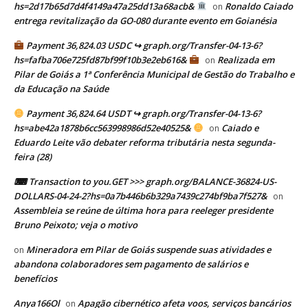
hs=2d17b65d7d4f4149a47a25dd13a68acb&
Ronaldo Caiado
on
entrega revitalização da GO-080 durante evento em Goianésia
Payment 36,824.03 USDC ↪ graph.org/Transfer-04-13-6?
hs=fafba706e725fd87bf99f10b3e2eb616&
Realizada em
on
Pilar de Goiás a 1ª Conferência Municipal de Gestão do Trabalho e
da Educação na Saúde
Payment 36,824.64 USDT ↪ graph.org/Transfer-04-13-6?
hs=abe42a1878b6cc563998986d52e40525&
Caiado e
on
Eduardo Leite vão debater reforma tributária nesta segunda-
feira (28)
⌨ Transaction to you.GET >>> graph.org/BALANCE-36824-US-
DOLLARS-04-24-2?hs=0a7b446b6b329a7439c274bf9ba7f527&
on
Assembleia se reúne de última hora para reeleger presidente
Bruno Peixoto; veja o motivo
Mineradora em Pilar de Goiás suspende suas atividades e
on
abandona colaboradores sem pagamento de salários e
benefícios
Anya166Ol
Apagão cibernético afeta voos, serviços bancários
on