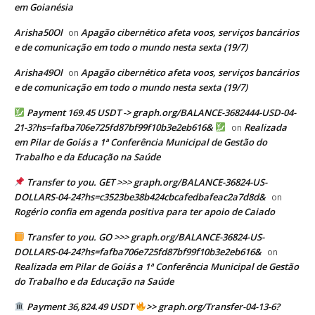
em Goianésia
Arisha50Ol
Apagão cibernético afeta voos, serviços bancários
on
e de comunicação em todo o mundo nesta sexta (19/7)
Arisha49Ol
Apagão cibernético afeta voos, serviços bancários
on
e de comunicação em todo o mundo nesta sexta (19/7)
Payment 169.45 USDT -> graph.org/BALANCE-3682444-USD-04-
21-3?hs=fafba706e725fd87bf99f10b3e2eb616&
Realizada
on
em Pilar de Goiás a 1ª Conferência Municipal de Gestão do
Trabalho e da Educação na Saúde
Transfer to you. GET >>> graph.org/BALANCE-36824-US-
DOLLARS-04-24?hs=c3523be38b424cbcafedbafeac2a7d8d&
on
Rogério confia em agenda positiva para ter apoio de Caiado
Transfer to you. GO >>> graph.org/BALANCE-36824-US-
DOLLARS-04-24?hs=fafba706e725fd87bf99f10b3e2eb616&
on
Realizada em Pilar de Goiás a 1ª Conferência Municipal de Gestão
do Trabalho e da Educação na Saúde
Payment 36,824.49 USDT
>> graph.org/Transfer-04-13-6?