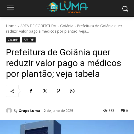
Home
ÁREA DE COBERTURA
Goiânia
Prefeitura de Goiânia quer
reduzir valor pago a médicos por plantão; veja...
Goiânia
SAÚDE
Prefeitura de Goiânia quer
reduzir valor pago a médicos
por plantão; veja tabela
By
Grupo Luma
2 de julho de 2025
333
0