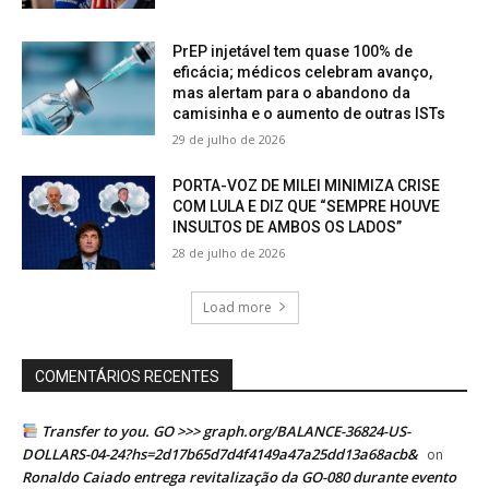
PrEP injetável tem quase 100% de
eficácia; médicos celebram avanço,
mas alertam para o abandono da
camisinha e o aumento de outras ISTs
29 de julho de 2026
PORTA-VOZ DE MILEI MINIMIZA CRISE
COM LULA E DIZ QUE “SEMPRE HOUVE
INSULTOS DE AMBOS OS LADOS”
28 de julho de 2026
Load more
COMENTÁRIOS RECENTES
Transfer to you. GO >>> graph.org/BALANCE-36824-US-
DOLLARS-04-24?hs=2d17b65d7d4f4149a47a25dd13a68acb&
on
Ronaldo Caiado entrega revitalização da GO-080 durante evento