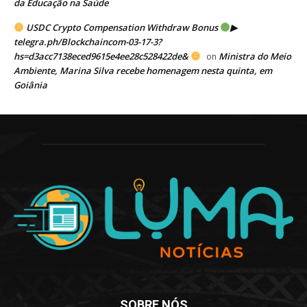
da Educação na Saúde
USDC Crypto Compensation Withdraw Bonus
▶
telegra.ph/Blockchaincom-03-17-3?
hs=d3acc7138eced9615e4ee28c528422de&
Ministra do Meio
on
Ambiente, Marina Silva recebe homenagem nesta quinta, em
Goiânia
SOBRE NÓS