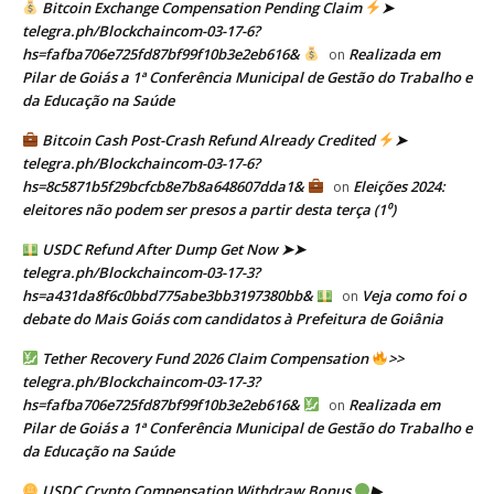
Bitcoin Exchange Compensation Pending Claim
➤
telegra.ph/Blockchaincom-03-17-6?
hs=fafba706e725fd87bf99f10b3e2eb616&
Realizada em
on
Pilar de Goiás a 1ª Conferência Municipal de Gestão do Trabalho e
da Educação na Saúde
Bitcoin Cash Post-Crash Refund Already Credited
➤
telegra.ph/Blockchaincom-03-17-6?
hs=8c5871b5f29bcfcb8e7b8a648607dda1&
Eleições 2024:
on
eleitores não podem ser presos a partir desta terça (1⁰)
USDC Refund After Dump Get Now ➤➤
telegra.ph/Blockchaincom-03-17-3?
hs=a431da8f6c0bbd775abe3bb3197380bb&
Veja como foi o
on
debate do Mais Goiás com candidatos à Prefeitura de Goiânia
Tether Recovery Fund 2026 Claim Compensation
>>
telegra.ph/Blockchaincom-03-17-3?
hs=fafba706e725fd87bf99f10b3e2eb616&
Realizada em
on
Pilar de Goiás a 1ª Conferência Municipal de Gestão do Trabalho e
da Educação na Saúde
USDC Crypto Compensation Withdraw Bonus
▶