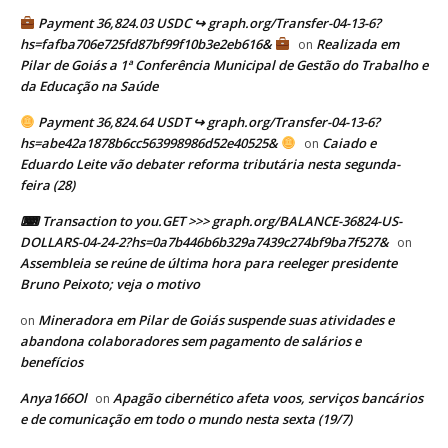
Payment 36,824.03 USDC ↪ graph.org/Transfer-04-13-6?
hs=fafba706e725fd87bf99f10b3e2eb616&
Realizada em
on
Pilar de Goiás a 1ª Conferência Municipal de Gestão do Trabalho e
da Educação na Saúde
Payment 36,824.64 USDT ↪ graph.org/Transfer-04-13-6?
hs=abe42a1878b6cc563998986d52e40525&
Caiado e
on
Eduardo Leite vão debater reforma tributária nesta segunda-
feira (28)
⌨ Transaction to you.GET >>> graph.org/BALANCE-36824-US-
DOLLARS-04-24-2?hs=0a7b446b6b329a7439c274bf9ba7f527&
on
Assembleia se reúne de última hora para reeleger presidente
Bruno Peixoto; veja o motivo
Mineradora em Pilar de Goiás suspende suas atividades e
on
abandona colaboradores sem pagamento de salários e
benefícios
Anya166Ol
Apagão cibernético afeta voos, serviços bancários
on
e de comunicação em todo o mundo nesta sexta (19/7)