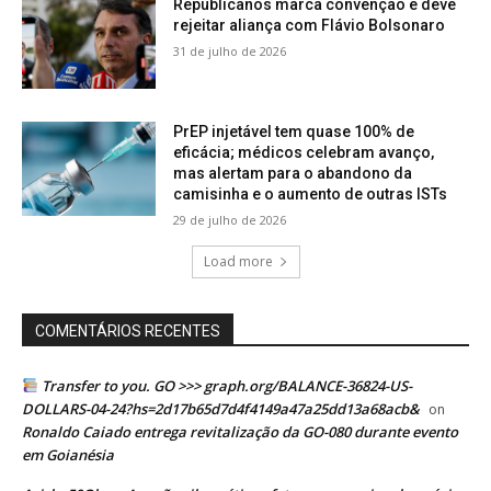
Republicanos marca convenção e deve
rejeitar aliança com Flávio Bolsonaro
31 de julho de 2026
PrEP injetável tem quase 100% de
eficácia; médicos celebram avanço,
mas alertam para o abandono da
camisinha e o aumento de outras ISTs
29 de julho de 2026
Load more
COMENTÁRIOS RECENTES
Transfer to you. GO >>> graph.org/BALANCE-36824-US-
DOLLARS-04-24?hs=2d17b65d7d4f4149a47a25dd13a68acb&
on
Ronaldo Caiado entrega revitalização da GO-080 durante evento
em Goianésia