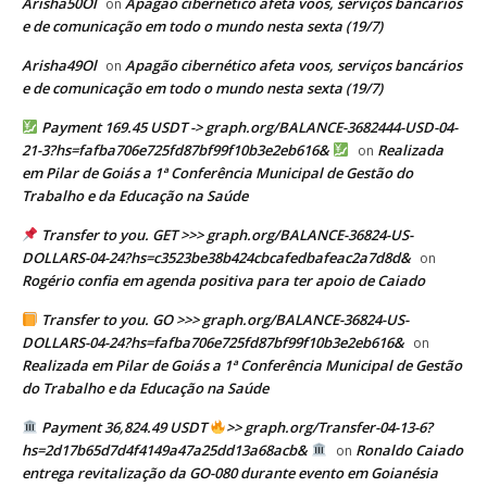
Arisha50Ol
Apagão cibernético afeta voos, serviços bancários
on
e de comunicação em todo o mundo nesta sexta (19/7)
Arisha49Ol
Apagão cibernético afeta voos, serviços bancários
on
e de comunicação em todo o mundo nesta sexta (19/7)
Payment 169.45 USDT -> graph.org/BALANCE-3682444-USD-04-
21-3?hs=fafba706e725fd87bf99f10b3e2eb616&
Realizada
on
em Pilar de Goiás a 1ª Conferência Municipal de Gestão do
Trabalho e da Educação na Saúde
Transfer to you. GET >>> graph.org/BALANCE-36824-US-
DOLLARS-04-24?hs=c3523be38b424cbcafedbafeac2a7d8d&
on
Rogério confia em agenda positiva para ter apoio de Caiado
Transfer to you. GO >>> graph.org/BALANCE-36824-US-
DOLLARS-04-24?hs=fafba706e725fd87bf99f10b3e2eb616&
on
Realizada em Pilar de Goiás a 1ª Conferência Municipal de Gestão
do Trabalho e da Educação na Saúde
Payment 36,824.49 USDT
>> graph.org/Transfer-04-13-6?
hs=2d17b65d7d4f4149a47a25dd13a68acb&
Ronaldo Caiado
on
entrega revitalização da GO-080 durante evento em Goianésia