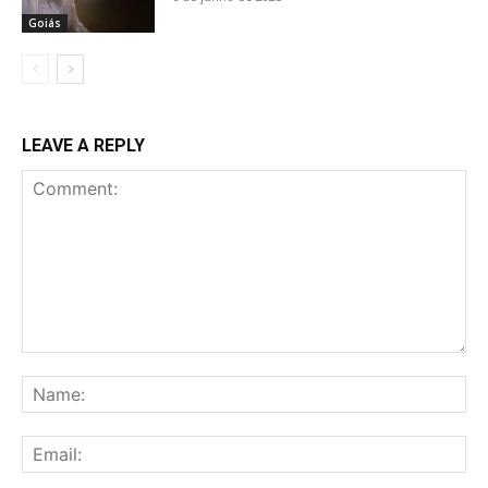
Goiás
LEAVE A REPLY
Comment:
Na
Ema