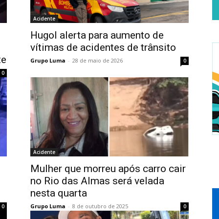
Acidente
Hugol alerta para aumento de
vítimas de acidentes de trânsito
te
Grupo Luma
-
28 de maio de 2026
0
0
Acidente
Mulher que morreu após carro cair
no Rio das Almas será velada
nesta quarta
Grupo Luma
-
8 de outubro de 2025
0
0