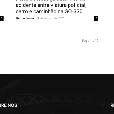
acidente entre viatura policial,
carro e caminhão na GO-330
Grupo Luma
-
1 de agosto de 2025
0
0
Page 1 of 9
BRE NÓS
R