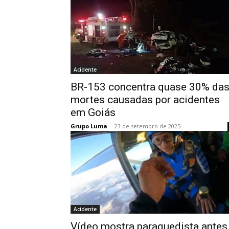
Acidente
BR-153 concentra quase 30% da
mortes causadas por acidentes
em Goiás
Grupo Luma
-
23 de setembro de 2025
Acidente
Vídeo mostra paraquedista antes