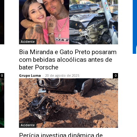
Acidente
s
Bia Miranda e Gato Preto posaram
com bebidas alcoólicas antes de
bater Porsche
Grupo Luma
-
20 de agosto de 2025
0
0
Acidente
Perícia investiga dinâmica de