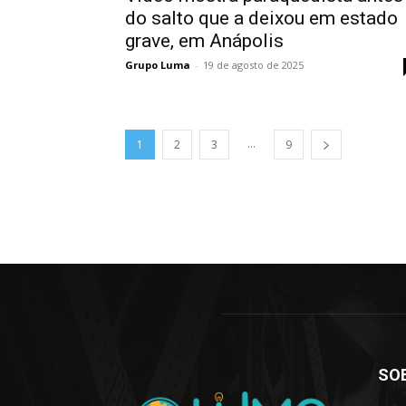
do salto que a deixou em estado
grave, em Anápolis
Grupo Luma
-
19 de agosto de 2025
...
1
2
3
9
SO