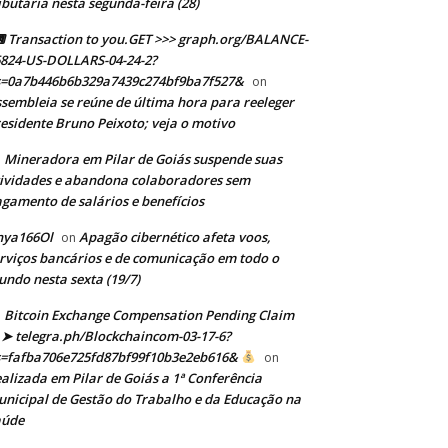
ibutária nesta segunda-feira (28)
Transaction to you.GET >>> graph.org/BALANCE-
824-US-DOLLARS-04-24-2?
s=0a7b446b6b329a7439c274bf9ba7f527&
on
sembleia se reúne de última hora para reeleger
esidente Bruno Peixoto; veja o motivo
Mineradora em Pilar de Goiás suspende suas
n
ividades e abandona colaboradores sem
gamento de salários e benefícios
nya166Ol
Apagão cibernético afeta voos,
on
rviços bancários e de comunicação em todo o
ndo nesta sexta (19/7)
Bitcoin Exchange Compensation Pending Claim
➤ telegra.ph/Blockchaincom-03-17-6?
s=fafba706e725fd87bf99f10b3e2eb616&
on
alizada em Pilar de Goiás a 1ª Conferência
nicipal de Gestão do Trabalho e da Educação na
aúde