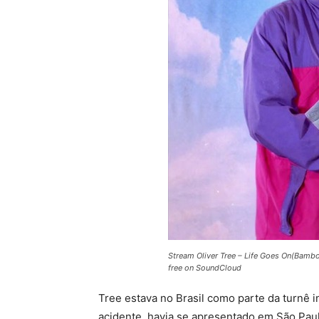
Stream Oliver Tree – Life Goes On(Bambo
free on SoundCloud
Tree estava no Brasil como parte da turnê in
acidente, havia se apresentado em São Paul