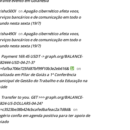
rante evento em Goianésia
isha50Ol
Apagão cibernético afeta voos,
on
rviços bancários e de comunicação em todo o
ndo nesta sexta (19/7)
isha49Ol
Apagão cibernético afeta voos,
on
rviços bancários e de comunicação em todo o
ndo nesta sexta (19/7)
Payment 169.45 USDT -> graph.org/BALANCE-
82444-USD-04-21-3?
s=fafba706e725fd87bf99f10b3e2eb616&
on
alizada em Pilar de Goiás a 1ª Conferência
nicipal de Gestão do Trabalho e da Educação na
aúde
Transfer to you. GET >>> graph.org/BALANCE-
824-US-DOLLARS-04-24?
s=c3523be38b424cbcafedbafeac2a7d8d&
on
gério confia em agenda positiva para ter apoio de
aiado