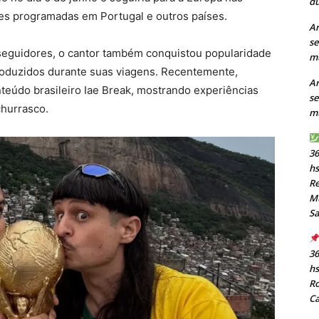
du
es programadas em Portugal e outros países.
Ar
se
 seguidores, o cantor também conquistou popularidade
mu
oduzidos durante suas viagens. Recentemente,
Ar
nteúdo brasileiro Iae Break, mostrando experiências
se
churrasco.
mu
36
h
Re
Mu
S
36
h
Ro
C