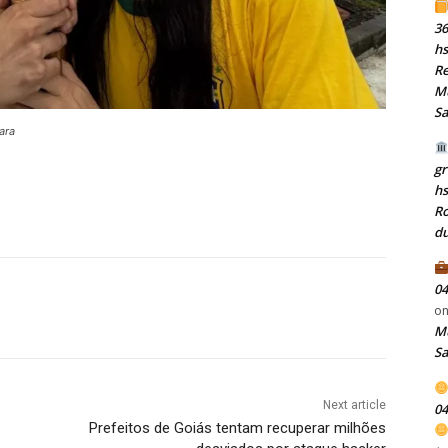
36
hs
Re
Mu
S
ara
gr
h
Ro
du
04
o
Mu
S
Next article
04
Prefeitos de Goiás tentam recuperar milhões