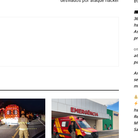
desviados por ataque hacker
tr
⌨ 
36
h
As
pr
o
at
pa
A
se
mu
h
Re
Mu
S