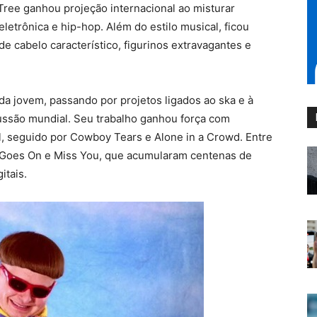
r Tree ganhou projeção internacional ao misturar
letrônica e hip-hop. Além do estilo musical, ficou
e cabelo característico, figurinos extravagantes e
inda jovem, passando por projetos ligados ao ska e à
cussão mundial. Seu trabalho ganhou força com
l, seguido por Cowboy Tears e Alone in a Crowd. Entre
e Goes On e Miss You, que acumularam centenas de
itais.