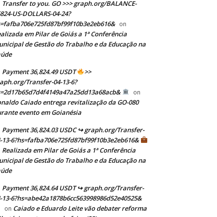
Transfer to you. GO >>> graph.org/BALANCE-
824-US-DOLLARS-04-24?
=fafba706e725fd87bf99f10b3e2eb616&
on
alizada em Pilar de Goiás a 1ª Conferência
nicipal de Gestão do Trabalho e da Educação na
aúde
Payment 36,824.49 USDT
>>
aph.org/Transfer-04-13-6?
s=2d17b65d7d4f4149a47a25dd13a68acb&
on
naldo Caiado entrega revitalização da GO-080
rante evento em Goianésia
Payment 36,824.03 USDC ↪ graph.org/Transfer-
-13-6?hs=fafba706e725fd87bf99f10b3e2eb616&
Realizada em Pilar de Goiás a 1ª Conferência
n
nicipal de Gestão do Trabalho e da Educação na
aúde
Payment 36,824.64 USDT ↪ graph.org/Transfer-
-13-6?hs=abe42a1878b6cc563998986d52e40525&
Caiado e Eduardo Leite vão debater reforma
on