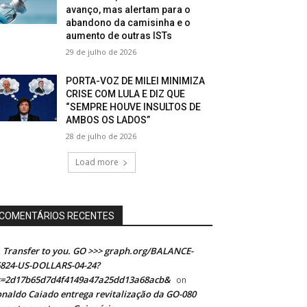
avanço, mas alertam para o
abandono da camisinha e o
aumento de outras ISTs
29 de julho de 2026
PORTA-VOZ DE MILEI MINIMIZA
CRISE COM LULA E DIZ QUE
“SEMPRE HOUVE INSULTOS DE
AMBOS OS LADOS”
28 de julho de 2026
Load more
COMENTÁRIOS RECENTES
Transfer to you. GO >>> graph.org/BALANCE-
824-US-DOLLARS-04-24?
s=2d17b65d7d4f4149a47a25dd13a68acb&
on
naldo Caiado entrega revitalização da GO-080