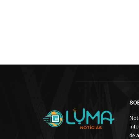
SO
Notí
info
de a