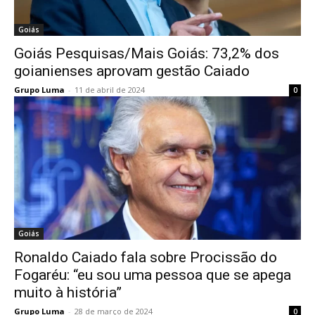
Goiás
Goiás Pesquisas/Mais Goiás: 73,2% dos
goianienses aprovam gestão Caiado
Grupo Luma
-
11 de abril de 2024
0
Goiás
Ronaldo Caiado fala sobre Procissão do
Fogaréu: “eu sou uma pessoa que se apega
muito à história”
Grupo Luma
-
28 de março de 2024
0