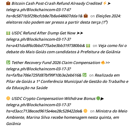
Bitcoin Cash Post-Crash Refund Already Credited
➤
telegra.ph/Blockchaincom-03-17-6?
hs=8c5871b5f29bcfcb8e7b8a648607dda1&
Eleições 2024:
on
eleitores não podem ser presos a partir desta terça (1⁰)
USDC Refund After Dump Get Now ➤➤
telegra.ph/Blockchaincom-03-17-3?
hs=a431da8f6c0bbd775abe3bb3197380bb&
Veja como foi o
on
debate do Mais Goiás com candidatos à Prefeitura de Goiânia
Tether Recovery Fund 2026 Claim Compensation
>>
telegra.ph/Blockchaincom-03-17-3?
hs=fafba706e725fd87bf99f10b3e2eb616&
Realizada em
on
Pilar de Goiás a 1ª Conferência Municipal de Gestão do Trabalho e
da Educação na Saúde
USDC Crypto Compensation Withdraw Bonus
▶
telegra.ph/Blockchaincom-03-17-3?
hs=d3acc7138eced9615e4ee28c528422de&
Ministra do Meio
on
Ambiente, Marina Silva recebe homenagem nesta quinta, em
Goiânia