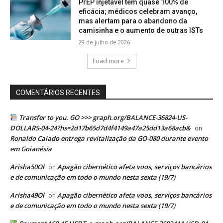
PrEP injetável tem quase 100% de
eficácia; médicos celebram avanço,
mas alertam para o abandono da
camisinha e o aumento de outras ISTs
29 de julho de 2026
Load more
COMENTÁRIOS RECENTES
Transfer to you. GO >>> graph.org/BALANCE-36824-US-
DOLLARS-04-24?hs=2d17b65d7d4f4149a47a25dd13a68acb&
on
Ronaldo Caiado entrega revitalização da GO-080 durante evento
em Goianésia
Arisha50Ol
Apagão cibernético afeta voos, serviços bancários
on
e de comunicação em todo o mundo nesta sexta (19/7)
Arisha49Ol
Apagão cibernético afeta voos, serviços bancários
on
e de comunicação em todo o mundo nesta sexta (19/7)