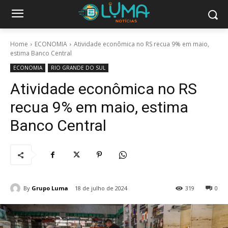
Home
ECONOMIA
Atividade econômica no RS recua 9% em maio,
estima Banco Central
ECONOMIA
RIO GRANDE DO SUL
Atividade econômica no RS
recua 9% em maio, estima
Banco Central
By
Grupo Luma
18 de julho de 2024
319
0