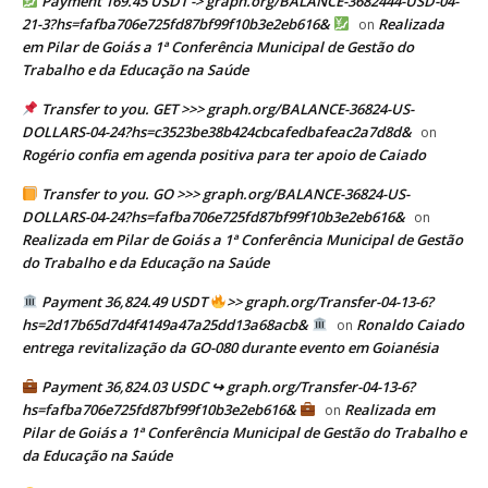
Payment 169.45 USDT -> graph.org/BALANCE-3682444-USD-04-
21-3?hs=fafba706e725fd87bf99f10b3e2eb616&
Realizada
on
em Pilar de Goiás a 1ª Conferência Municipal de Gestão do
Trabalho e da Educação na Saúde
Transfer to you. GET >>> graph.org/BALANCE-36824-US-
DOLLARS-04-24?hs=c3523be38b424cbcafedbafeac2a7d8d&
on
Rogério confia em agenda positiva para ter apoio de Caiado
Transfer to you. GO >>> graph.org/BALANCE-36824-US-
DOLLARS-04-24?hs=fafba706e725fd87bf99f10b3e2eb616&
on
Realizada em Pilar de Goiás a 1ª Conferência Municipal de Gestão
do Trabalho e da Educação na Saúde
Payment 36,824.49 USDT
>> graph.org/Transfer-04-13-6?
hs=2d17b65d7d4f4149a47a25dd13a68acb&
Ronaldo Caiado
on
entrega revitalização da GO-080 durante evento em Goianésia
Payment 36,824.03 USDC ↪ graph.org/Transfer-04-13-6?
hs=fafba706e725fd87bf99f10b3e2eb616&
Realizada em
on
Pilar de Goiás a 1ª Conferência Municipal de Gestão do Trabalho e
da Educação na Saúde