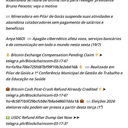
Bruno Peixoto; veja o motivo
Mineradora em Pilar de Goiás suspende suas atividades e
on
abandona colaboradores sem pagamento de salários e
benefícios
Anya166Ol
Apagão cibernético afeta voos, serviços bancários
on
e de comunicação em todo o mundo nesta sexta (19/7)
Bitcoin Exchange Compensation Pending Claim
➤
telegra.ph/Blockchaincom-03-17-6?
hs=fafba706e725fd87bf99f10b3e2eb616&
Realizada em
on
Pilar de Goiás a 1ª Conferência Municipal de Gestão do Trabalho e
da Educação na Saúde
Bitcoin Cash Post-Crash Refund Already Credited
➤
telegra.ph/Blockchaincom-03-17-6?
hs=8c5871b5f29bcfcb8e7b8a648607dda1&
Eleições 2024:
on
eleitores não podem ser presos a partir desta terça (1⁰)
USDC Refund After Dump Get Now ➤➤
telegra.ph/Blockchaincom-03-17-3?