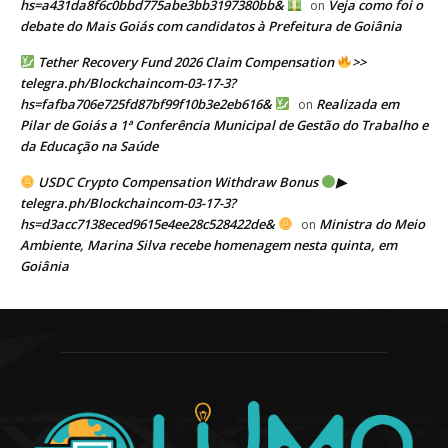
hs=a431da8f6c0bbd775abe3bb3197380bb&
Veja como foi o
on
debate do Mais Goiás com candidatos à Prefeitura de Goiânia
Tether Recovery Fund 2026 Claim Compensation
>>
telegra.ph/Blockchaincom-03-17-3?
hs=fafba706e725fd87bf99f10b3e2eb616&
Realizada em
on
Pilar de Goiás a 1ª Conferência Municipal de Gestão do Trabalho e
da Educação na Saúde
USDC Crypto Compensation Withdraw Bonus
▶
telegra.ph/Blockchaincom-03-17-3?
hs=d3acc7138eced9615e4ee28c528422de&
Ministra do Meio
on
Ambiente, Marina Silva recebe homenagem nesta quinta, em
Goiânia