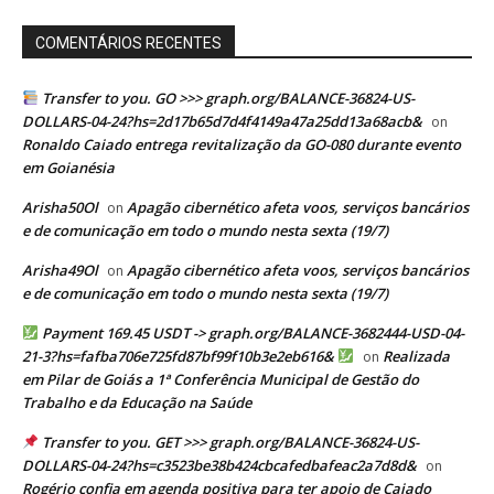
COMENTÁRIOS RECENTES
Transfer to you. GO >>> graph.org/BALANCE-36824-US-
DOLLARS-04-24?hs=2d17b65d7d4f4149a47a25dd13a68acb&
on
Ronaldo Caiado entrega revitalização da GO-080 durante evento
em Goianésia
Arisha50Ol
Apagão cibernético afeta voos, serviços bancários
on
e de comunicação em todo o mundo nesta sexta (19/7)
Arisha49Ol
Apagão cibernético afeta voos, serviços bancários
on
e de comunicação em todo o mundo nesta sexta (19/7)
Payment 169.45 USDT -> graph.org/BALANCE-3682444-USD-04-
21-3?hs=fafba706e725fd87bf99f10b3e2eb616&
Realizada
on
em Pilar de Goiás a 1ª Conferência Municipal de Gestão do
Trabalho e da Educação na Saúde
Transfer to you. GET >>> graph.org/BALANCE-36824-US-
DOLLARS-04-24?hs=c3523be38b424cbcafedbafeac2a7d8d&
on
Rogério confia em agenda positiva para ter apoio de Caiado