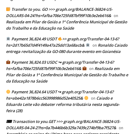
Transfer to you. GO >>> graph.org/BALANCE-36824-US-
DOLLARS-04-24?hs=fafba706e725fd87bf99f10b3e2eb616&
on
Realizada em Pilar de Goiás a 1ª Conferência Municipal de Gestão
do Trabalho e da Educação na Saúde
Payment 36,824.49 USDT
>> graph.org/Transfer-04-13-6?
hs=2d17b65d7d4f4149a47a25dd13a68acb&
Ronaldo Caiado
on
entrega revitalização da GO-080 durante evento em Goianésia
Payment 36,824.03 USDC ↪ graph.org/Transfer-04-13-6?
hs=fafba706e725fd87bf99f10b3e2eb616&
Realizada em
on
Pilar de Goiás a 1ª Conferência Municipal de Gestão do Trabalho e
da Educação na Saúde
Payment 36,824.64 USDT ↪ graph.org/Transfer-04-13-6?
hs=abe42a1878b6cc563998986d52e40525&
Caiado e
on
Eduardo Leite vão debater reforma tributária nesta segunda-
feira (28)
⌨ Transaction to you.GET >>> graph.org/BALANCE-36824-US-
DOLLARS-04-24-2?hs=0a7b446b6b329a7439c274bf9ba7f527&
on
Assembleia se reúne de última hora para reeleger presidente