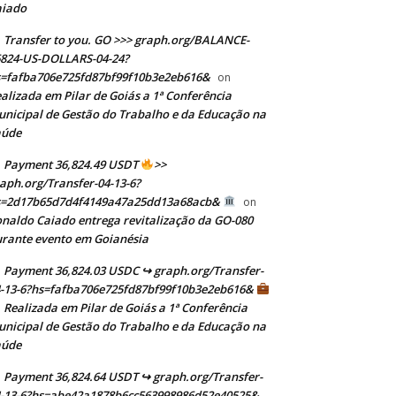
aiado
Transfer to you. GO >>> graph.org/BALANCE-
824-US-DOLLARS-04-24?
=fafba706e725fd87bf99f10b3e2eb616&
on
alizada em Pilar de Goiás a 1ª Conferência
nicipal de Gestão do Trabalho e da Educação na
aúde
Payment 36,824.49 USDT
>>
aph.org/Transfer-04-13-6?
s=2d17b65d7d4f4149a47a25dd13a68acb&
on
naldo Caiado entrega revitalização da GO-080
rante evento em Goianésia
Payment 36,824.03 USDC ↪ graph.org/Transfer-
-13-6?hs=fafba706e725fd87bf99f10b3e2eb616&
Realizada em Pilar de Goiás a 1ª Conferência
n
nicipal de Gestão do Trabalho e da Educação na
aúde
Payment 36,824.64 USDT ↪ graph.org/Transfer-
-13-6?hs=abe42a1878b6cc563998986d52e40525&