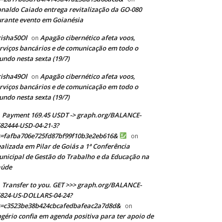
naldo Caiado entrega revitalização da GO-080
rante evento em Goianésia
isha50Ol
Apagão cibernético afeta voos,
on
rviços bancários e de comunicação em todo o
ndo nesta sexta (19/7)
isha49Ol
Apagão cibernético afeta voos,
on
rviços bancários e de comunicação em todo o
ndo nesta sexta (19/7)
Payment 169.45 USDT -> graph.org/BALANCE-
82444-USD-04-21-3?
s=fafba706e725fd87bf99f10b3e2eb616&
on
alizada em Pilar de Goiás a 1ª Conferência
nicipal de Gestão do Trabalho e da Educação na
aúde
Transfer to you. GET >>> graph.org/BALANCE-
824-US-DOLLARS-04-24?
s=c3523be38b424cbcafedbafeac2a7d8d&
on
gério confia em agenda positiva para ter apoio de