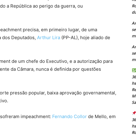
do a República ao perigo da guerra, ou
Ro
du
Ar
eachment precisa, em primeiro lugar, de uma
se
mu
a dos Deputados,
Arthur Lira
(PP-AL), hoje aliado de
Ar
se
mu
ent de um chefe do Executivo, e a autorização para
dente da Câmara, nunca é definida por questões
36
h
Re
orte pressão popular, baixa aprovação governamental,
Mu
ivo.
S
s sofreram impeachment:
Fernando Collor
de Mello, em
36
h
Ro