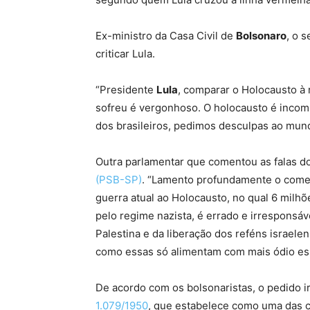
Ex-ministro da Casa Civil de
Bolsonaro
, o 
criticar Lula.
“Presidente
Lula
, comparar o Holocausto à r
sofreu é vergonhoso. O holocausto é incom
dos brasileiros, pedimos desculpas ao mund
Outra parlamentar que comentou as falas do 
(PSB-SP)
. “Lamento profundamente o coment
guerra atual ao Holocausto, no qual 6 milh
pelo regime nazista, é errado e irresponsá
Palestina e da liberação dos reféns israelen
como essas só alimentam com mais ódio ess
De acordo com os bolsonaristas, o pedido i
1.079/1950
, que estabelece como uma das c