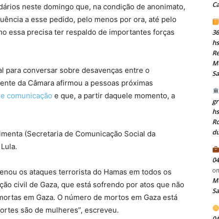
C
dários neste domingo que, na condição de anonimato,
quência a esse pedido, pelo menos por ora, até pelo
o essa precisa ter respaldo de importantes forças
36
hs
Re
Mu
al para conversar sobre desavenças entre o
S
idente da Câmara afirmou a pessoas próximas
 de comunicação
e que, a partir daquele momento, a
gr
h
Ro
du
imenta (Secretaria de Comunicação Social da
 Lula.
04
o
denou os ataques terrorista do Hamas em todos os
Mu
ção civil de Gaza, que está sofrendo por atos que não
S
s mortas em Gaza. O número de mortos em Gaza está
ortes são de mulheres”, escreveu.
04