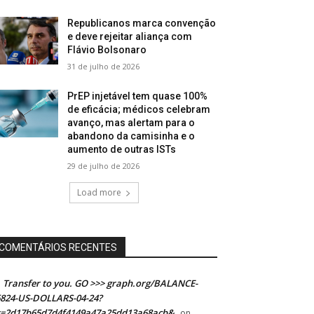
Republicanos marca convenção
e deve rejeitar aliança com
Flávio Bolsonaro
31 de julho de 2026
PrEP injetável tem quase 100%
de eficácia; médicos celebram
avanço, mas alertam para o
abandono da camisinha e o
aumento de outras ISTs
29 de julho de 2026
Load more
COMENTÁRIOS RECENTES
Transfer to you. GO >>> graph.org/BALANCE-
824-US-DOLLARS-04-24?
s=2d17b65d7d4f4149a47a25dd13a68acb&
on