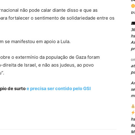
nacional não pode calar diante disso e que as
tr
ara fortalecer o sentimento de solidariedade entre os
⌨ 
36
h
m se manifestou em apoio a Lula.
As
pr
“sobre o extermínio da população de Gaza foram
o
direita de Israel, e não aos judeus, ao povo
at
pa
”.
A
ípio de surto
e precisa ser contido pelo GSI
se
mu
h
Re
Mu