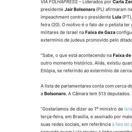
VIA FOLHAPRESS –
Liderados por
Carla Za
presidente
Jair Bolsonaro
(PL) afirmaram n
impeachment contra o presidente
Lula
(PT)
feira (20). O motivo é o fato de o petista t
militares de Israel na
Faixa de Gaza
config
extermínio de judeus promovido pelo ditad
“Sabe, o que está acontecendo na
Faixa d
outro momento histórico. Aliás, existiu qu
Etiópia, se referindo ao extermínio de cerc
A lista de parlamentares conta com cerca d
a
Bolsonaro
. A Câmara tem 513 deputados.
“Gostaríamos de dizer ao 1⁰ ministro de
Isra
terça-feira, em Brasília, e assinado por ma
suas redes sociais, em referência
à fala do
segundo quem Lula cruzou a linha vermelha