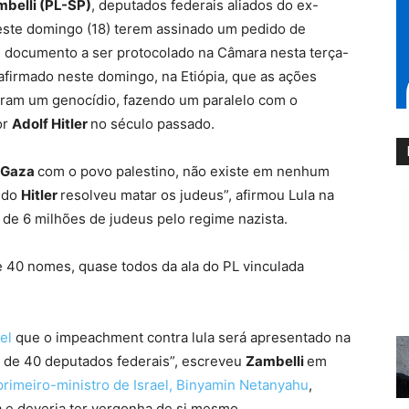
mbelli (PL-SP)
, deputados federais aliados do ex-
este domingo (18) terem assinado um pedido de
, documento a ser protocolado na Câmara nesta terça-
er afirmado neste domingo, na Etiópia, que as ações
uram um genocídio, fazendo um paralelo com o
or
Adolf Hitler
no século passado.
e Gaza
com o povo palestino, não existe em nenhum
ando
Hitler
resolveu matar os judeus”, afirmou Lula na
a de 6 milhões de judeus pelo regime nazista.
e 40 nomes, quase todos da ala do PL vinculada
el
que o impeachment contra lula será apresentado na
is de 40 deputados federais”, escreveu
Zambelli
em
 primeiro-ministro de Israel, Binyamin Netanyahu
,
 e deveria ter vergonha de si mesmo.