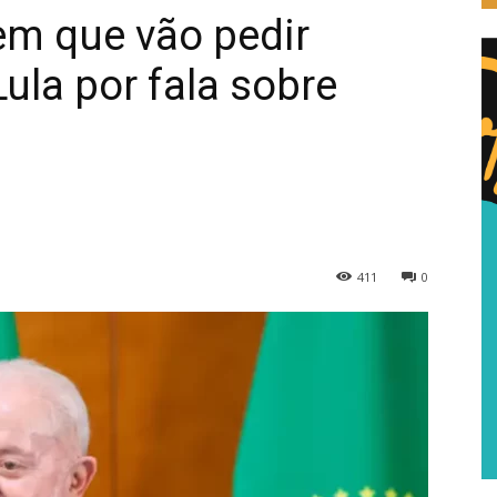
em que vão pedir
la por fala sobre
411
0