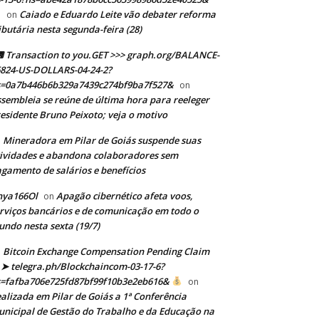
Caiado e Eduardo Leite vão debater reforma
on
ibutária nesta segunda-feira (28)
Transaction to you.GET >>> graph.org/BALANCE-
824-US-DOLLARS-04-24-2?
s=0a7b446b6b329a7439c274bf9ba7f527&
on
sembleia se reúne de última hora para reeleger
esidente Bruno Peixoto; veja o motivo
Mineradora em Pilar de Goiás suspende suas
n
ividades e abandona colaboradores sem
gamento de salários e benefícios
nya166Ol
Apagão cibernético afeta voos,
on
rviços bancários e de comunicação em todo o
ndo nesta sexta (19/7)
Bitcoin Exchange Compensation Pending Claim
➤ telegra.ph/Blockchaincom-03-17-6?
s=fafba706e725fd87bf99f10b3e2eb616&
on
alizada em Pilar de Goiás a 1ª Conferência
nicipal de Gestão do Trabalho e da Educação na