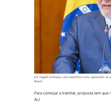
Em viagem à Etiópia, Lula classificou como 'genocídio' as a
Brasil)
Para começar a tramitar, proposta tem que 
AL)