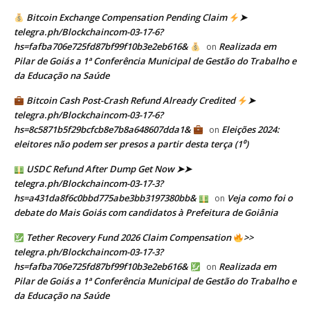
Bitcoin Exchange Compensation Pending Claim
➤
telegra.ph/Blockchaincom-03-17-6?
hs=fafba706e725fd87bf99f10b3e2eb616&
Realizada em
on
Pilar de Goiás a 1ª Conferência Municipal de Gestão do Trabalho e
da Educação na Saúde
Bitcoin Cash Post-Crash Refund Already Credited
➤
telegra.ph/Blockchaincom-03-17-6?
hs=8c5871b5f29bcfcb8e7b8a648607dda1&
Eleições 2024:
on
eleitores não podem ser presos a partir desta terça (1⁰)
USDC Refund After Dump Get Now ➤➤
telegra.ph/Blockchaincom-03-17-3?
hs=a431da8f6c0bbd775abe3bb3197380bb&
Veja como foi o
on
debate do Mais Goiás com candidatos à Prefeitura de Goiânia
Tether Recovery Fund 2026 Claim Compensation
>>
telegra.ph/Blockchaincom-03-17-3?
hs=fafba706e725fd87bf99f10b3e2eb616&
Realizada em
on
Pilar de Goiás a 1ª Conferência Municipal de Gestão do Trabalho e
da Educação na Saúde