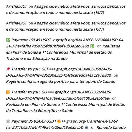
Arisha50Ol
Apagão cibernético afeta voos, serviços bancários
on
e de comunicação em todo o mundo nesta sexta (19/7)
Arisha49Ol
Apagão cibernético afeta voos, serviços bancários
on
e de comunicação em todo o mundo nesta sexta (19/7)
Payment 169.45 USDT -> graph.org/BALANCE-3682444-USD-04-
21-3?hs=fafba706e725fd87bf99f10b3e2eb616&
Realizada
on
em Pilar de Goiás a 1ª Conferência Municipal de Gestão do
Trabalho e da Educação na Saúde
Transfer to you. GET >>> graph.org/BALANCE-36824-US-
DOLLARS-04-24?hs=c3523be38b424cbcafedbafeac2a7d8d&
on
Rogério confia em agenda positiva para ter apoio de Caiado
Transfer to you. GO >>> graph.org/BALANCE-36824-US-
DOLLARS-04-24?hs=fafba706e725fd87bf99f10b3e2eb616&
on
Realizada em Pilar de Goiás a 1ª Conferência Municipal de Gestão
do Trabalho e da Educação na Saúde
Payment 36,824.49 USDT
>> graph.org/Transfer-04-13-6?
hs=2d17b65d7d4f4149a47a25dd13a68acb&
Ronaldo Caiado
on