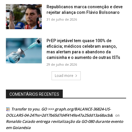
Republicanos marca convenção e deve
rejeitar aliança com Flávio Bolsonaro
31 de julho de 2026
PrEP injetável tem quase 100% de
eficácia; médicos celebram avanço,
mas alertam para o abandono da
camisinha e o aumento de outras ISTs
29 de julho de 2026
Load more
COMENTÁRIOS RECENTES
Transfer to you. GO >>> graph.org/BALANCE-36824-US-
DOLLARS-04-24?hs=2d17b65d7d4f4149a47a25dd13a68acb&
on
Ronaldo Caiado entrega revitalização da GO-080 durante evento
em Goianésia