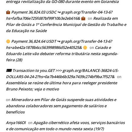
entrega revitalização da GO-080 durante evento em Goianésia
Payment 36,824.03 USDC ↪ graph.org/Transfer-04-13-6?
hs=fafba706e725fd87bf99f10b3e2eb616&
Realizada em
on
Pilar de Goiás a 1ª Conferência Municipal de Gestão do Trabalho e
da Educação na Saúde
Payment 36,824.64 USDT ↪ graph.org/Transfer-04-13-6?
hs=abe42a1878b6cc563998986d52e40525&
Caiado e
on
Eduardo Leite vão debater reforma tributária nesta segunda-
feira (28)
⌨ Transaction to you.GET >>> graph.org/BALANCE-36824-US-
DOLLARS-04-24-2?hs=0a7b446b6b329a7439c274bf9ba7f527&
on
Assembleia se reúne de última hora para reeleger presidente
Bruno Peixoto; veja o motivo
Mineradora em Pilar de Goiás suspende suas atividades e
on
abandona colaboradores sem pagamento de salários e
benefícios
Anya166Ol
Apagão cibernético afeta voos, serviços bancários
on
e de comunicação em todo o mundo nesta sexta (19/7)