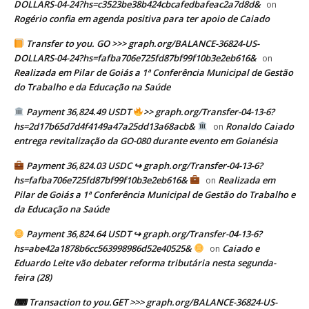
DOLLARS-04-24?hs=c3523be38b424cbcafedbafeac2a7d8d&
on
Rogério confia em agenda positiva para ter apoio de Caiado
Transfer to you. GO >>> graph.org/BALANCE-36824-US-
DOLLARS-04-24?hs=fafba706e725fd87bf99f10b3e2eb616&
on
Realizada em Pilar de Goiás a 1ª Conferência Municipal de Gestão
do Trabalho e da Educação na Saúde
Payment 36,824.49 USDT
>> graph.org/Transfer-04-13-6?
hs=2d17b65d7d4f4149a47a25dd13a68acb&
Ronaldo Caiado
on
entrega revitalização da GO-080 durante evento em Goianésia
Payment 36,824.03 USDC ↪ graph.org/Transfer-04-13-6?
hs=fafba706e725fd87bf99f10b3e2eb616&
Realizada em
on
Pilar de Goiás a 1ª Conferência Municipal de Gestão do Trabalho e
da Educação na Saúde
Payment 36,824.64 USDT ↪ graph.org/Transfer-04-13-6?
hs=abe42a1878b6cc563998986d52e40525&
Caiado e
on
Eduardo Leite vão debater reforma tributária nesta segunda-
feira (28)
⌨ Transaction to you.GET >>> graph.org/BALANCE-36824-US-