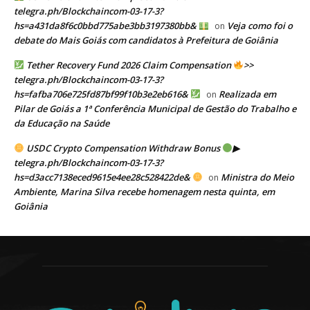
telegra.ph/Blockchaincom-03-17-3?
hs=a431da8f6c0bbd775abe3bb3197380bb&
Veja como foi o
on
debate do Mais Goiás com candidatos à Prefeitura de Goiânia
Tether Recovery Fund 2026 Claim Compensation
>>
telegra.ph/Blockchaincom-03-17-3?
hs=fafba706e725fd87bf99f10b3e2eb616&
Realizada em
on
Pilar de Goiás a 1ª Conferência Municipal de Gestão do Trabalho e
da Educação na Saúde
USDC Crypto Compensation Withdraw Bonus
▶
telegra.ph/Blockchaincom-03-17-3?
hs=d3acc7138eced9615e4ee28c528422de&
Ministra do Meio
on
Ambiente, Marina Silva recebe homenagem nesta quinta, em
Goiânia