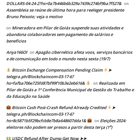
DOLLARS-04-24-2?hs=0a7b446b6b329a7439c274bf9ba7f527&
on
Assembleia se reúne de última hora para reeleger presidente
Bruno Peixoto; veja o motivo
Mineradora em Pilar de Goiás suspende suas atividades e
on
abandona colaboradores sem pagamento de salários e
benefícios
Anya166Ol
Apagão cibernético afeta voos, serviços bancários
on
e de comunicação em todo o mundo nesta sexta (19/7)
Bitcoin Exchange Compensation Pending Claim
➤
telegra.ph/Blockchaincom-03-17-6?
hs=fafba706e725fd87bf99f10b3e2eb616&
Realizada em
on
Pilar de Goiás a 1ª Conferência Municipal de Gestão do Trabalho e
da Educação na Saúde
Bitcoin Cash Post-Crash Refund Already Credited
➤
telegra.ph/Blockchaincom-03-17-6?
hs=8c5871b5f29bcfcb8e7b8a648607dda1&
Eleições 2024:
on
eleitores não podem ser presos a partir desta terça (1⁰)
USDC Refund After Dump Get Now ➤➤