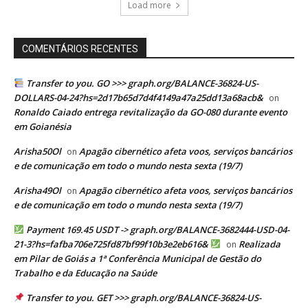
Load more
COMENTÁRIOS RECENTES
Transfer to you. GO >>> graph.org/BALANCE-36824-US-
DOLLARS-04-24?hs=2d17b65d7d4f4149a47a25dd13a68acb&
on
Ronaldo Caiado entrega revitalização da GO-080 durante evento
em Goianésia
Arisha50Ol
Apagão cibernético afeta voos, serviços bancários
on
e de comunicação em todo o mundo nesta sexta (19/7)
Arisha49Ol
Apagão cibernético afeta voos, serviços bancários
on
e de comunicação em todo o mundo nesta sexta (19/7)
Payment 169.45 USDT -> graph.org/BALANCE-3682444-USD-04-
21-3?hs=fafba706e725fd87bf99f10b3e2eb616&
Realizada
on
em Pilar de Goiás a 1ª Conferência Municipal de Gestão do
Trabalho e da Educação na Saúde
Transfer to you. GET >>> graph.org/BALANCE-36824-US-