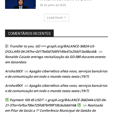
28 de julho de 2026
Load more
COMENTÁRIOS RECENTES
Transfer to you. GO >>> graph.org/BALANCE-36824-US-
DOLLARS-04-24?hs=2d17b65d7d4f4149a47a25dd13a68acb&
on
Ronaldo Caiado entrega revitalização da GO-080 durante evento
em Goianésia
Arisha50Ol
Apagão cibernético afeta voos, serviços bancários
on
e de comunicação em todo o mundo nesta sexta (19/7)
Arisha49Ol
Apagão cibernético afeta voos, serviços bancários
on
e de comunicação em todo o mundo nesta sexta (19/7)
Payment 169.45 USDT -> graph.org/BALANCE-3682444-USD-04-
21-3?hs=fafba706e725fd87bf99f10b3e2eb616&
Realizada
on
em Pilar de Goiás a 1ª Conferência Municipal de Gestão do