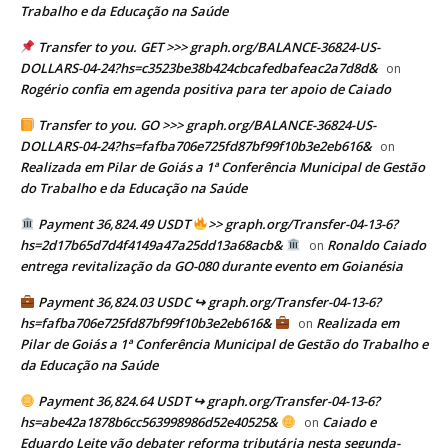
Trabalho e da Educação na Saúde
Transfer to you. GET >>> graph.org/BALANCE-36824-US-
DOLLARS-04-24?hs=c3523be38b424cbcafedbafeac2a7d8d&
on
Rogério confia em agenda positiva para ter apoio de Caiado
Transfer to you. GO >>> graph.org/BALANCE-36824-US-
DOLLARS-04-24?hs=fafba706e725fd87bf99f10b3e2eb616&
on
Realizada em Pilar de Goiás a 1ª Conferência Municipal de Gestão
do Trabalho e da Educação na Saúde
Payment 36,824.49 USDT
>> graph.org/Transfer-04-13-6?
hs=2d17b65d7d4f4149a47a25dd13a68acb&
Ronaldo Caiado
on
entrega revitalização da GO-080 durante evento em Goianésia
Payment 36,824.03 USDC ↪ graph.org/Transfer-04-13-6?
hs=fafba706e725fd87bf99f10b3e2eb616&
Realizada em
on
Pilar de Goiás a 1ª Conferência Municipal de Gestão do Trabalho e
da Educação na Saúde
Payment 36,824.64 USDT ↪ graph.org/Transfer-04-13-6?
hs=abe42a1878b6cc563998986d52e40525&
Caiado e
on
Eduardo Leite vão debater reforma tributária nesta segunda-