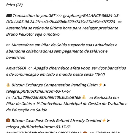
feira (28)
⌨ Transaction to you.GET >>> graph.org/BALANCE-36824-US-
DOLLARS-04-24-2?hs=0a7b446b6b329a7439c274bf9ba7f527&
on
Assembleia se reúne de última hora para reeleger presidente
Bruno Peixoto; veja o motivo
Mineradora em Pilar de Goiás suspende suas atividades e
on
abandona colaboradores sem pagamento de salários e
benefícios
Anya166Ol
Apagão cibernético afeta voos, serviços bancários
on
e de comunicação em todo o mundo nesta sexta (19/7)
Bitcoin Exchange Compensation Pending Claim
➤
telegra.ph/Blockchaincom-03-17-6?
hs=fafba706e725fd87bf99f10b3e2eb616&
Realizada em
on
Pilar de Goiás a 1ª Conferência Municipal de Gestão do Trabalho e
da Educação na Saúde
Bitcoin Cash Post-Crash Refund Already Credited
➤
telegra.ph/Blockchaincom-03-17-6?
hs=8c5871b5f29bcfcb8e7b8a648607dda1&
Eleições 2024: