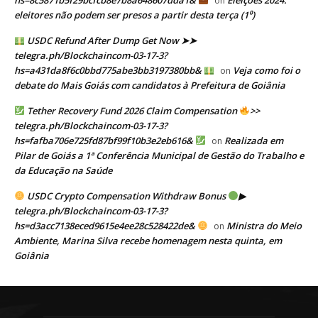
on
eleitores não podem ser presos a partir desta terça (1⁰)
USDC Refund After Dump Get Now ➤➤
telegra.ph/Blockchaincom-03-17-3?
hs=a431da8f6c0bbd775abe3bb3197380bb&
Veja como foi o
on
debate do Mais Goiás com candidatos à Prefeitura de Goiânia
Tether Recovery Fund 2026 Claim Compensation
>>
telegra.ph/Blockchaincom-03-17-3?
hs=fafba706e725fd87bf99f10b3e2eb616&
Realizada em
on
Pilar de Goiás a 1ª Conferência Municipal de Gestão do Trabalho e
da Educação na Saúde
USDC Crypto Compensation Withdraw Bonus
▶
telegra.ph/Blockchaincom-03-17-3?
hs=d3acc7138eced9615e4ee28c528422de&
Ministra do Meio
on
Ambiente, Marina Silva recebe homenagem nesta quinta, em
Goiânia