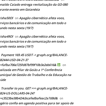
naldo Caiado entrega revitalização da GO-080
rante evento em Goianésia
isha50Ol
Apagão cibernético afeta voos,
on
rviços bancários e de comunicação em todo o
ndo nesta sexta (19/7)
isha49Ol
Apagão cibernético afeta voos,
on
rviços bancários e de comunicação em todo o
ndo nesta sexta (19/7)
Payment 169.45 USDT -> graph.org/BALANCE-
82444-USD-04-21-3?
s=fafba706e725fd87bf99f10b3e2eb616&
on
alizada em Pilar de Goiás a 1ª Conferência
nicipal de Gestão do Trabalho e da Educação na
aúde
Transfer to you. GET >>> graph.org/BALANCE-
824-US-DOLLARS-04-24?
s=c3523be38b424cbcafedbafeac2a7d8d&
on
gério confia em agenda positiva para ter apoio de