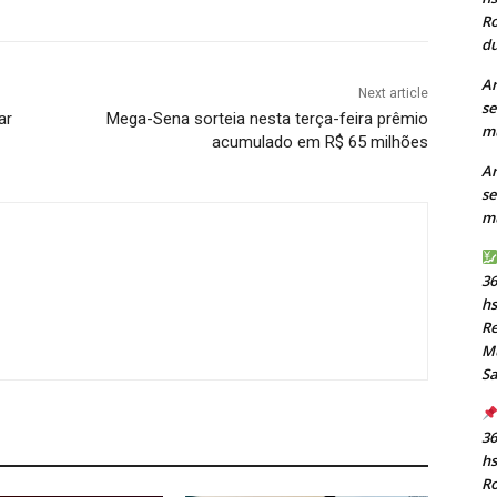
Ro
du
Ar
Next article
se
ar
Mega-Sena sorteia nesta terça-feira prêmio
mu
acumulado em R$ 65 milhões
Ar
se
mu
36
h
Re
Mu
S
36
h
Ro