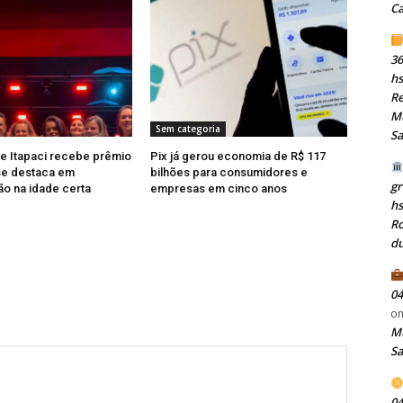
C
36
hs
Re
Mu
Sem categoria
S
e Itapaci recebe prêmio
Pix já gerou economia de R$ 117
se destaca em
bilhões para consumidores e
gr
ão na idade certa
empresas em cinco anos
h
Ro
du
04
o
Mu
S
04