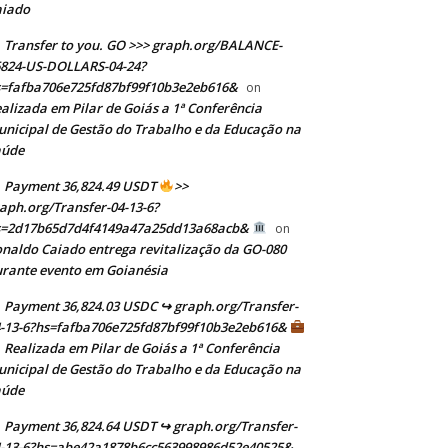
aiado
Transfer to you. GO >>> graph.org/BALANCE-
824-US-DOLLARS-04-24?
=fafba706e725fd87bf99f10b3e2eb616&
on
alizada em Pilar de Goiás a 1ª Conferência
nicipal de Gestão do Trabalho e da Educação na
aúde
Payment 36,824.49 USDT
>>
aph.org/Transfer-04-13-6?
s=2d17b65d7d4f4149a47a25dd13a68acb&
on
naldo Caiado entrega revitalização da GO-080
rante evento em Goianésia
Payment 36,824.03 USDC ↪ graph.org/Transfer-
-13-6?hs=fafba706e725fd87bf99f10b3e2eb616&
Realizada em Pilar de Goiás a 1ª Conferência
n
nicipal de Gestão do Trabalho e da Educação na
aúde
Payment 36,824.64 USDT ↪ graph.org/Transfer-
-13-6?hs=abe42a1878b6cc563998986d52e40525&