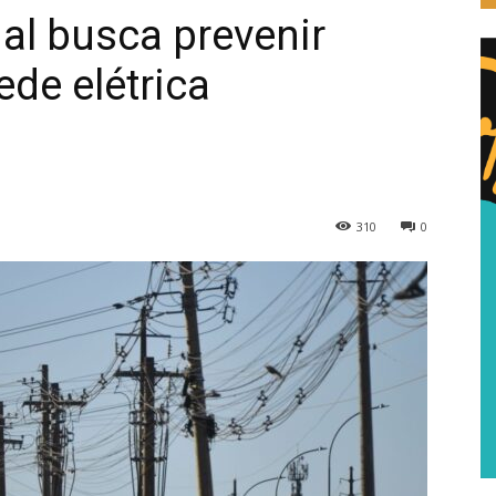
l busca prevenir
ede elétrica
310
0