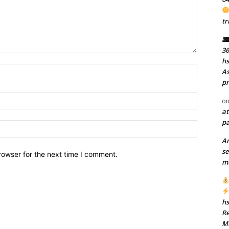
tr
⌨ 
36
h
Name:
As
pr
Email:
o
at
pa
Website:
A
se
rowser for the next time I comment.
mu
h
Re
Mu