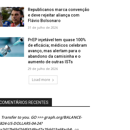
Republicanos marca convenção
e deve rejeitar aliança com
Flávio Bolsonaro
31 de julho de 2026
PrEP injetável tem quase 100%
de eficácia; médicos celebram
avanço, mas alertam para o
abandono da camisinha e o
aumento de outras ISTs
29 de julho de 2026
Load more
COMENTÁRIOS RECENTES
Transfer to you. GO >>> graph.org/BALANCE-
824-US-DOLLARS-04-24?
s=2d17b65d7d4f4149a47a25dd13a68acb&
on