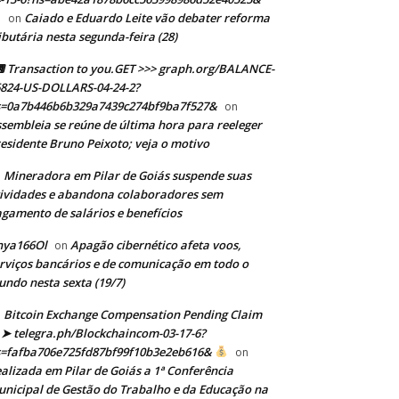
Caiado e Eduardo Leite vão debater reforma
on
ibutária nesta segunda-feira (28)
Transaction to you.GET >>> graph.org/BALANCE-
824-US-DOLLARS-04-24-2?
s=0a7b446b6b329a7439c274bf9ba7f527&
on
sembleia se reúne de última hora para reeleger
esidente Bruno Peixoto; veja o motivo
Mineradora em Pilar de Goiás suspende suas
n
ividades e abandona colaboradores sem
gamento de salários e benefícios
nya166Ol
Apagão cibernético afeta voos,
on
rviços bancários e de comunicação em todo o
ndo nesta sexta (19/7)
Bitcoin Exchange Compensation Pending Claim
➤ telegra.ph/Blockchaincom-03-17-6?
s=fafba706e725fd87bf99f10b3e2eb616&
on
alizada em Pilar de Goiás a 1ª Conferência
nicipal de Gestão do Trabalho e da Educação na