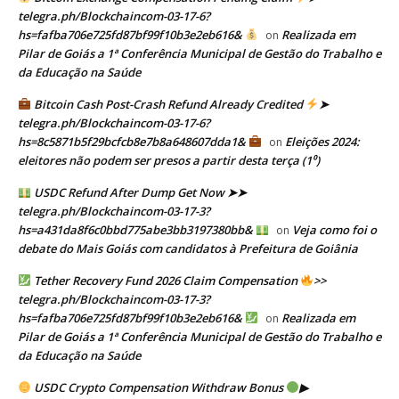
telegra.ph/Blockchaincom-03-17-6?
hs=fafba706e725fd87bf99f10b3e2eb616&
Realizada em
on
Pilar de Goiás a 1ª Conferência Municipal de Gestão do Trabalho e
da Educação na Saúde
Bitcoin Cash Post-Crash Refund Already Credited
➤
telegra.ph/Blockchaincom-03-17-6?
hs=8c5871b5f29bcfcb8e7b8a648607dda1&
Eleições 2024:
on
eleitores não podem ser presos a partir desta terça (1⁰)
USDC Refund After Dump Get Now ➤➤
telegra.ph/Blockchaincom-03-17-3?
hs=a431da8f6c0bbd775abe3bb3197380bb&
Veja como foi o
on
debate do Mais Goiás com candidatos à Prefeitura de Goiânia
Tether Recovery Fund 2026 Claim Compensation
>>
telegra.ph/Blockchaincom-03-17-3?
hs=fafba706e725fd87bf99f10b3e2eb616&
Realizada em
on
Pilar de Goiás a 1ª Conferência Municipal de Gestão do Trabalho e
da Educação na Saúde
USDC Crypto Compensation Withdraw Bonus
▶