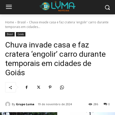
Home
Brasil
Chuva invade casa e faz cratera 'engolir' carro durante
temporais em cidades...
Brasil
Goiás
Chuva invade casa e faz
cratera ‘engolir’ carro durante
temporais em cidades de
Goiás
By
Grupo Luma
19 de novembro de 2024
286
0