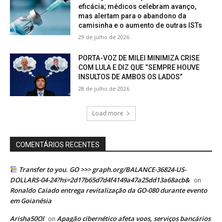
eficácia; médicos celebram avanço,
mas alertam para o abandono da
camisinha e o aumento de outras ISTs
29 de julho de 2026
PORTA-VOZ DE MILEI MINIMIZA CRISE
COM LULA E DIZ QUE “SEMPRE HOUVE
INSULTOS DE AMBOS OS LADOS”
28 de julho de 2026
Load more
COMENTÁRIOS RECENTES
Transfer to you. GO >>> graph.org/BALANCE-36824-US-
DOLLARS-04-24?hs=2d17b65d7d4f4149a47a25dd13a68acb&
on
Ronaldo Caiado entrega revitalização da GO-080 durante evento
em Goianésia
Arisha50Ol
Apagão cibernético afeta voos, serviços bancários
on