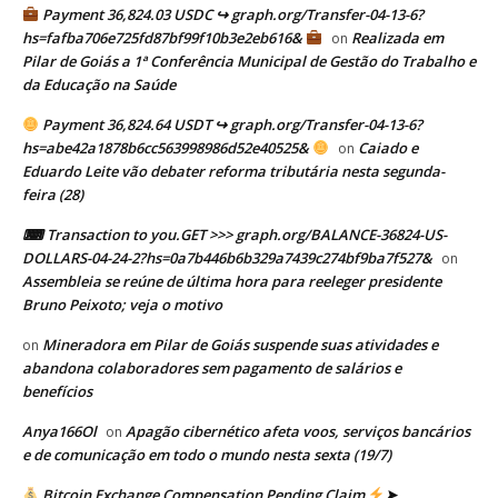
Payment 36,824.03 USDC ↪ graph.org/Transfer-04-13-6?
hs=fafba706e725fd87bf99f10b3e2eb616&
Realizada em
on
Pilar de Goiás a 1ª Conferência Municipal de Gestão do Trabalho e
da Educação na Saúde
Payment 36,824.64 USDT ↪ graph.org/Transfer-04-13-6?
hs=abe42a1878b6cc563998986d52e40525&
Caiado e
on
Eduardo Leite vão debater reforma tributária nesta segunda-
feira (28)
⌨ Transaction to you.GET >>> graph.org/BALANCE-36824-US-
DOLLARS-04-24-2?hs=0a7b446b6b329a7439c274bf9ba7f527&
on
Assembleia se reúne de última hora para reeleger presidente
Bruno Peixoto; veja o motivo
Mineradora em Pilar de Goiás suspende suas atividades e
on
abandona colaboradores sem pagamento de salários e
benefícios
Anya166Ol
Apagão cibernético afeta voos, serviços bancários
on
e de comunicação em todo o mundo nesta sexta (19/7)
Bitcoin Exchange Compensation Pending Claim
➤