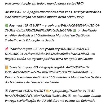
e de comunicação em todo o mundo nesta sexta (19/7)
Arisha49Ol
Apagão cibernético afeta voos, serviços bancários
on
e de comunicação em todo o mundo nesta sexta (19/7)
Payment 169.45 USDT -> graph.org/BALANCE-3682444-USD-04-
21-3?hs=fafba706e725fd87bf99f10b3e2eb616&
Realizada
on
em Pilar de Goiás a 1ª Conferência Municipal de Gestão do
Trabalho e da Educação na Saúde
Transfer to you. GET >>> graph.org/BALANCE-36824-US-
DOLLARS-04-24?hs=c3523be38b424cbcafedbafeac2a7d8d&
on
Rogério confia em agenda positiva para ter apoio de Caiado
Transfer to you. GO >>> graph.org/BALANCE-36824-US-
DOLLARS-04-24?hs=fafba706e725fd87bf99f10b3e2eb616&
on
Realizada em Pilar de Goiás a 1ª Conferência Municipal de Gestão
do Trabalho e da Educação na Saúde
Payment 36,824.49 USDT
>> graph.org/Transfer-04-13-6?
hs=2d17b65d7d4f4149a47a25dd13a68acb&
Ronaldo Caiado
on
entrega revitalização da GO-080 durante evento em Goianésia