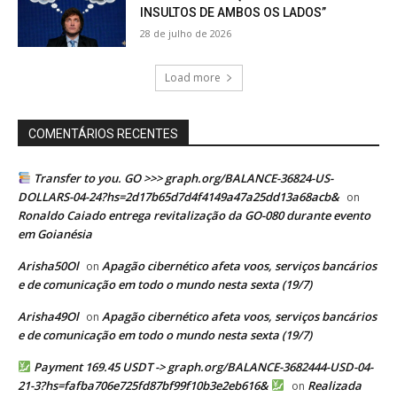
INSULTOS DE AMBOS OS LADOS”
28 de julho de 2026
Load more
COMENTÁRIOS RECENTES
Transfer to you. GO >>> graph.org/BALANCE-36824-US-
DOLLARS-04-24?hs=2d17b65d7d4f4149a47a25dd13a68acb&
on
Ronaldo Caiado entrega revitalização da GO-080 durante evento
em Goianésia
Arisha50Ol
Apagão cibernético afeta voos, serviços bancários
on
e de comunicação em todo o mundo nesta sexta (19/7)
Arisha49Ol
Apagão cibernético afeta voos, serviços bancários
on
e de comunicação em todo o mundo nesta sexta (19/7)
Payment 169.45 USDT -> graph.org/BALANCE-3682444-USD-04-
21-3?hs=fafba706e725fd87bf99f10b3e2eb616&
Realizada
on