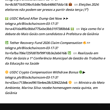
hs=8c5871b5f29bcfcb8e7b8a648607dda1&
Eleições 2024:
on
eleitores não podem ser presos a partir desta terça (1⁰)
USDC Refund After Dump Get Now ➤➤
telegra.ph/Blockchaincom-03-17-3?
hs=a431da8f6c0bbd775abe3bb3197380bb&
Veja como foi o
on
debate do Mais Goiás com candidatos à Prefeitura de Goiânia
Tether Recovery Fund 2026 Claim Compensation
>>
telegra.ph/Blockchaincom-03-17-3?
hs=fafba706e725fd87bf99f10b3e2eb616&
Realizada em
on
Pilar de Goiás a 1ª Conferência Municipal de Gestão do Trabalho e
da Educação na Saúde
USDC Crypto Compensation Withdraw Bonus
▶
telegra.ph/Blockchaincom-03-17-3?
hs=d3acc7138eced9615e4ee28c528422de&
Ministra do Meio
on
Ambiente, Marina Silva recebe homenagem nesta quinta, em
Goiânia