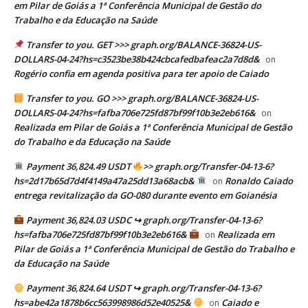
em Pilar de Goiás a 1ª Conferência Municipal de Gestão do
Trabalho e da Educação na Saúde
Transfer to you. GET >>> graph.org/BALANCE-36824-US-
DOLLARS-04-24?hs=c3523be38b424cbcafedbafeac2a7d8d&
on
Rogério confia em agenda positiva para ter apoio de Caiado
Transfer to you. GO >>> graph.org/BALANCE-36824-US-
DOLLARS-04-24?hs=fafba706e725fd87bf99f10b3e2eb616&
on
Realizada em Pilar de Goiás a 1ª Conferência Municipal de Gestão
do Trabalho e da Educação na Saúde
Payment 36,824.49 USDT
>> graph.org/Transfer-04-13-6?
hs=2d17b65d7d4f4149a47a25dd13a68acb&
Ronaldo Caiado
on
entrega revitalização da GO-080 durante evento em Goianésia
Payment 36,824.03 USDC ↪ graph.org/Transfer-04-13-6?
hs=fafba706e725fd87bf99f10b3e2eb616&
Realizada em
on
Pilar de Goiás a 1ª Conferência Municipal de Gestão do Trabalho e
da Educação na Saúde
Payment 36,824.64 USDT ↪ graph.org/Transfer-04-13-6?
hs=abe42a1878b6cc563998986d52e40525&
Caiado e
on