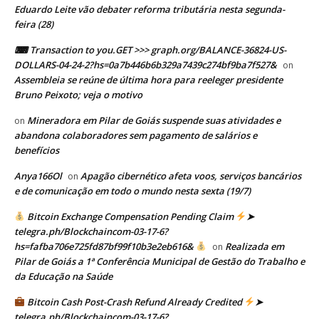
Eduardo Leite vão debater reforma tributária nesta segunda-
feira (28)
⌨ Transaction to you.GET >>> graph.org/BALANCE-36824-US-
DOLLARS-04-24-2?hs=0a7b446b6b329a7439c274bf9ba7f527&
on
Assembleia se reúne de última hora para reeleger presidente
Bruno Peixoto; veja o motivo
Mineradora em Pilar de Goiás suspende suas atividades e
on
abandona colaboradores sem pagamento de salários e
benefícios
Anya166Ol
Apagão cibernético afeta voos, serviços bancários
on
e de comunicação em todo o mundo nesta sexta (19/7)
Bitcoin Exchange Compensation Pending Claim
➤
telegra.ph/Blockchaincom-03-17-6?
hs=fafba706e725fd87bf99f10b3e2eb616&
Realizada em
on
Pilar de Goiás a 1ª Conferência Municipal de Gestão do Trabalho e
da Educação na Saúde
Bitcoin Cash Post-Crash Refund Already Credited
➤
telegra.ph/Blockchaincom-03-17-6?