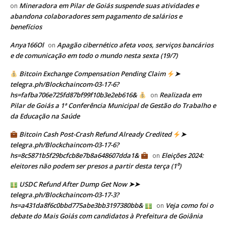
Mineradora em Pilar de Goiás suspende suas atividades e
on
abandona colaboradores sem pagamento de salários e
benefícios
Anya166Ol
Apagão cibernético afeta voos, serviços bancários
on
e de comunicação em todo o mundo nesta sexta (19/7)
Bitcoin Exchange Compensation Pending Claim
➤
telegra.ph/Blockchaincom-03-17-6?
hs=fafba706e725fd87bf99f10b3e2eb616&
Realizada em
on
Pilar de Goiás a 1ª Conferência Municipal de Gestão do Trabalho e
da Educação na Saúde
Bitcoin Cash Post-Crash Refund Already Credited
➤
telegra.ph/Blockchaincom-03-17-6?
hs=8c5871b5f29bcfcb8e7b8a648607dda1&
Eleições 2024:
on
eleitores não podem ser presos a partir desta terça (1⁰)
USDC Refund After Dump Get Now ➤➤
telegra.ph/Blockchaincom-03-17-3?
hs=a431da8f6c0bbd775abe3bb3197380bb&
Veja como foi o
on
debate do Mais Goiás com candidatos à Prefeitura de Goiânia