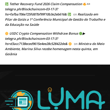
Tether Recovery Fund 2026 Claim Compensation
>>
telegra.ph/Blockchaincom-03-17-3?
hs=fafba706e725fd87bf99f10b3e2eb616&
Realizada em
on
Pilar de Goiás a 1ª Conferência Municipal de Gestão do Trabalho e
da Educação na Saúde
USDC Crypto Compensation Withdraw Bonus
▶
telegra.ph/Blockchaincom-03-17-3?
hs=d3acc7138eced9615e4ee28c528422de&
Ministra do Meio
on
Ambiente, Marina Silva recebe homenagem nesta quinta, em
Goiânia