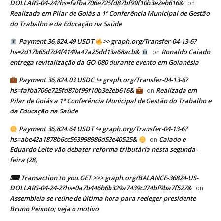
DOLLARS-04-24?hs=fafba706e725fd87bf99f10b3e2eb616&
on
Realizada em Pilar de Goiás a 1ª Conferência Municipal de Gestão
do Trabalho e da Educação na Saúde
Payment 36,824.49 USDT
>> graph.org/Transfer-04-13-6?
hs=2d17b65d7d4f4149a47a25dd13a68acb&
Ronaldo Caiado
on
entrega revitalização da GO-080 durante evento em Goianésia
Payment 36,824.03 USDC ↪ graph.org/Transfer-04-13-6?
hs=fafba706e725fd87bf99f10b3e2eb616&
Realizada em
on
Pilar de Goiás a 1ª Conferência Municipal de Gestão do Trabalho e
da Educação na Saúde
Payment 36,824.64 USDT ↪ graph.org/Transfer-04-13-6?
hs=abe42a1878b6cc563998986d52e40525&
Caiado e
on
Eduardo Leite vão debater reforma tributária nesta segunda-
feira (28)
⌨ Transaction to you.GET >>> graph.org/BALANCE-36824-US-
DOLLARS-04-24-2?hs=0a7b446b6b329a7439c274bf9ba7f527&
on
Assembleia se reúne de última hora para reeleger presidente
Bruno Peixoto; veja o motivo