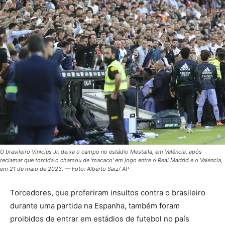
O brasileiro Vinicius Jr. deixa o campo no estádio Mestalla, em Valência, após
reclamar que torcida o chamou de 'macaco' em jogo entre o Real Madrid e o Valencia,
em 21 de maio de 2023. — Foto: Alberto Saiz/ AP
Torcedores, que proferiram insultos contra o brasileiro
durante uma partida na Espanha, também foram
proibidos de entrar em estádios de futebol no país