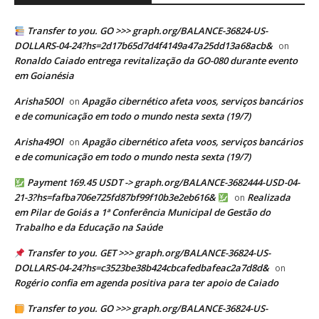
Transfer to you. GO >>> graph.org/BALANCE-36824-US-
DOLLARS-04-24?hs=2d17b65d7d4f4149a47a25dd13a68acb&
on
Ronaldo Caiado entrega revitalização da GO-080 durante evento
em Goianésia
Arisha50Ol
Apagão cibernético afeta voos, serviços bancários
on
e de comunicação em todo o mundo nesta sexta (19/7)
Arisha49Ol
Apagão cibernético afeta voos, serviços bancários
on
e de comunicação em todo o mundo nesta sexta (19/7)
Payment 169.45 USDT -> graph.org/BALANCE-3682444-USD-04-
21-3?hs=fafba706e725fd87bf99f10b3e2eb616&
Realizada
on
em Pilar de Goiás a 1ª Conferência Municipal de Gestão do
Trabalho e da Educação na Saúde
Transfer to you. GET >>> graph.org/BALANCE-36824-US-
DOLLARS-04-24?hs=c3523be38b424cbcafedbafeac2a7d8d&
on
Rogério confia em agenda positiva para ter apoio de Caiado
Transfer to you. GO >>> graph.org/BALANCE-36824-US-