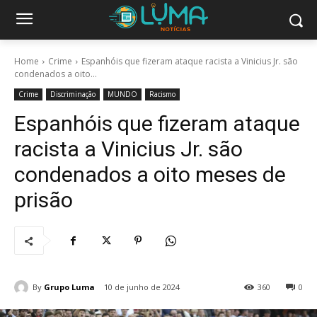
Home
Crime
Espanhóis que fizeram ataque racista a Vinicius Jr. são
condenados a oito...
Crime
Discriminação
MUNDO
Racismo
Espanhóis que fizeram ataque
racista a Vinicius Jr. são
condenados a oito meses de
prisão
By
Grupo Luma
10 de junho de 2024
360
0