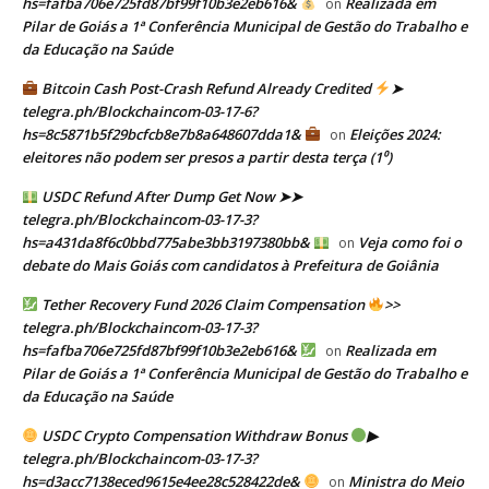
hs=fafba706e725fd87bf99f10b3e2eb616&
Realizada em
on
Pilar de Goiás a 1ª Conferência Municipal de Gestão do Trabalho e
da Educação na Saúde
Bitcoin Cash Post-Crash Refund Already Credited
➤
telegra.ph/Blockchaincom-03-17-6?
hs=8c5871b5f29bcfcb8e7b8a648607dda1&
Eleições 2024:
on
eleitores não podem ser presos a partir desta terça (1⁰)
USDC Refund After Dump Get Now ➤➤
telegra.ph/Blockchaincom-03-17-3?
hs=a431da8f6c0bbd775abe3bb3197380bb&
Veja como foi o
on
debate do Mais Goiás com candidatos à Prefeitura de Goiânia
Tether Recovery Fund 2026 Claim Compensation
>>
telegra.ph/Blockchaincom-03-17-3?
hs=fafba706e725fd87bf99f10b3e2eb616&
Realizada em
on
Pilar de Goiás a 1ª Conferência Municipal de Gestão do Trabalho e
da Educação na Saúde
USDC Crypto Compensation Withdraw Bonus
▶
telegra.ph/Blockchaincom-03-17-3?
hs=d3acc7138eced9615e4ee28c528422de&
Ministra do Meio
on