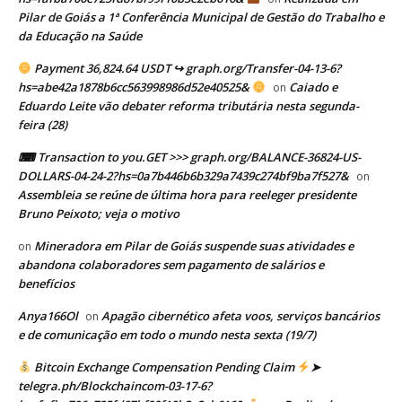
Pilar de Goiás a 1ª Conferência Municipal de Gestão do Trabalho e
da Educação na Saúde
Payment 36,824.64 USDT ↪ graph.org/Transfer-04-13-6?
hs=abe42a1878b6cc563998986d52e40525&
Caiado e
on
Eduardo Leite vão debater reforma tributária nesta segunda-
feira (28)
⌨ Transaction to you.GET >>> graph.org/BALANCE-36824-US-
DOLLARS-04-24-2?hs=0a7b446b6b329a7439c274bf9ba7f527&
on
Assembleia se reúne de última hora para reeleger presidente
Bruno Peixoto; veja o motivo
Mineradora em Pilar de Goiás suspende suas atividades e
on
abandona colaboradores sem pagamento de salários e
benefícios
Anya166Ol
Apagão cibernético afeta voos, serviços bancários
on
e de comunicação em todo o mundo nesta sexta (19/7)
Bitcoin Exchange Compensation Pending Claim
➤
telegra.ph/Blockchaincom-03-17-6?