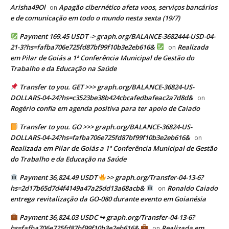
Arisha49Ol
Apagão cibernético afeta voos, serviços bancários
on
e de comunicação em todo o mundo nesta sexta (19/7)
Payment 169.45 USDT -> graph.org/BALANCE-3682444-USD-04-
21-3?hs=fafba706e725fd87bf99f10b3e2eb616&
Realizada
on
em Pilar de Goiás a 1ª Conferência Municipal de Gestão do
Trabalho e da Educação na Saúde
Transfer to you. GET >>> graph.org/BALANCE-36824-US-
DOLLARS-04-24?hs=c3523be38b424cbcafedbafeac2a7d8d&
on
Rogério confia em agenda positiva para ter apoio de Caiado
Transfer to you. GO >>> graph.org/BALANCE-36824-US-
DOLLARS-04-24?hs=fafba706e725fd87bf99f10b3e2eb616&
on
Realizada em Pilar de Goiás a 1ª Conferência Municipal de Gestão
do Trabalho e da Educação na Saúde
Payment 36,824.49 USDT
>> graph.org/Transfer-04-13-6?
hs=2d17b65d7d4f4149a47a25dd13a68acb&
Ronaldo Caiado
on
entrega revitalização da GO-080 durante evento em Goianésia
Payment 36,824.03 USDC ↪ graph.org/Transfer-04-13-6?
hs=fafba706e725fd87bf99f10b3e2eb616&
Realizada em
on