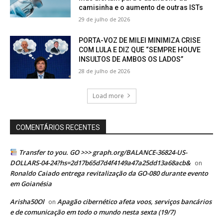
camisinha e o aumento de outras ISTs
29 de julho de 2026
PORTA-VOZ DE MILEI MINIMIZA CRISE
COM LULA E DIZ QUE “SEMPRE HOUVE
INSULTOS DE AMBOS OS LADOS”
28 de julho de 2026
Load more
COMENTÁRIOS RECENTES
Transfer to you. GO >>> graph.org/BALANCE-36824-US-
DOLLARS-04-24?hs=2d17b65d7d4f4149a47a25dd13a68acb&
on
Ronaldo Caiado entrega revitalização da GO-080 durante evento
em Goianésia
Arisha50Ol
Apagão cibernético afeta voos, serviços bancários
on
e de comunicação em todo o mundo nesta sexta (19/7)