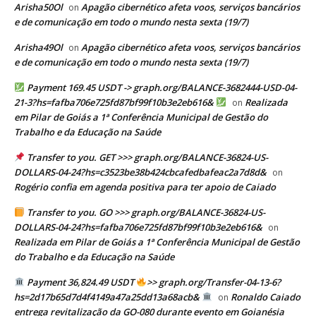
Arisha50Ol
Apagão cibernético afeta voos, serviços bancários
on
e de comunicação em todo o mundo nesta sexta (19/7)
Arisha49Ol
Apagão cibernético afeta voos, serviços bancários
on
e de comunicação em todo o mundo nesta sexta (19/7)
Payment 169.45 USDT -> graph.org/BALANCE-3682444-USD-04-
21-3?hs=fafba706e725fd87bf99f10b3e2eb616&
Realizada
on
em Pilar de Goiás a 1ª Conferência Municipal de Gestão do
Trabalho e da Educação na Saúde
Transfer to you. GET >>> graph.org/BALANCE-36824-US-
DOLLARS-04-24?hs=c3523be38b424cbcafedbafeac2a7d8d&
on
Rogério confia em agenda positiva para ter apoio de Caiado
Transfer to you. GO >>> graph.org/BALANCE-36824-US-
DOLLARS-04-24?hs=fafba706e725fd87bf99f10b3e2eb616&
on
Realizada em Pilar de Goiás a 1ª Conferência Municipal de Gestão
do Trabalho e da Educação na Saúde
Payment 36,824.49 USDT
>> graph.org/Transfer-04-13-6?
hs=2d17b65d7d4f4149a47a25dd13a68acb&
Ronaldo Caiado
on
entrega revitalização da GO-080 durante evento em Goianésia