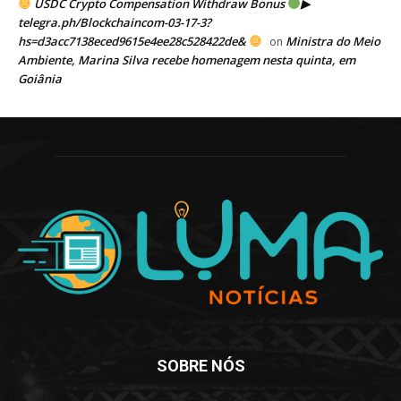
USDC Crypto Compensation Withdraw Bonus
▶
telegra.ph/Blockchaincom-03-17-3?
hs=d3acc7138eced9615e4ee28c528422de&
Ministra do Meio
on
Ambiente, Marina Silva recebe homenagem nesta quinta, em
Goiânia
SOBRE NÓS