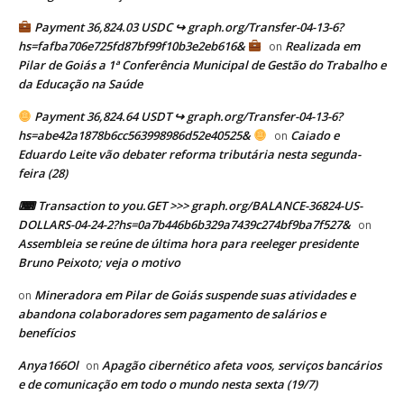
Payment 36,824.03 USDC ↪ graph.org/Transfer-04-13-6?
hs=fafba706e725fd87bf99f10b3e2eb616&
Realizada em
on
Pilar de Goiás a 1ª Conferência Municipal de Gestão do Trabalho e
da Educação na Saúde
Payment 36,824.64 USDT ↪ graph.org/Transfer-04-13-6?
hs=abe42a1878b6cc563998986d52e40525&
Caiado e
on
Eduardo Leite vão debater reforma tributária nesta segunda-
feira (28)
⌨ Transaction to you.GET >>> graph.org/BALANCE-36824-US-
DOLLARS-04-24-2?hs=0a7b446b6b329a7439c274bf9ba7f527&
on
Assembleia se reúne de última hora para reeleger presidente
Bruno Peixoto; veja o motivo
Mineradora em Pilar de Goiás suspende suas atividades e
on
abandona colaboradores sem pagamento de salários e
benefícios
Anya166Ol
Apagão cibernético afeta voos, serviços bancários
on
e de comunicação em todo o mundo nesta sexta (19/7)