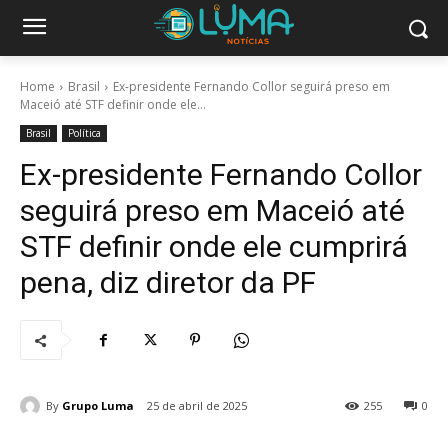
Home
Brasil
Ex-presidente Fernando Collor seguirá preso em
Maceió até STF definir onde ele...
Brasil
Política
Ex-presidente Fernando Collor
seguirá preso em Maceió até
STF definir onde ele cumprirá
pena, diz diretor da PF
By
Grupo Luma
25 de abril de 2025
255
0