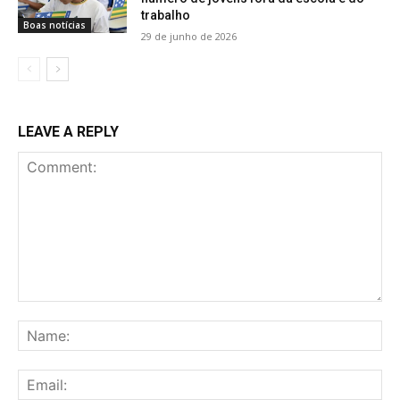
trabalho
Boas notícias
29 de junho de 2026
LEAVE A REPLY
Comment:
Na
Ema