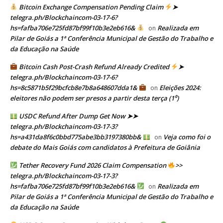
Bitcoin Exchange Compensation Pending Claim
➤
telegra.ph/Blockchaincom-03-17-6?
hs=fafba706e725fd87bf99f10b3e2eb616&
Realizada em
on
Pilar de Goiás a 1ª Conferência Municipal de Gestão do Trabalho e
da Educação na Saúde
Bitcoin Cash Post-Crash Refund Already Credited
➤
telegra.ph/Blockchaincom-03-17-6?
hs=8c5871b5f29bcfcb8e7b8a648607dda1&
Eleições 2024:
on
eleitores não podem ser presos a partir desta terça (1⁰)
USDC Refund After Dump Get Now ➤➤
telegra.ph/Blockchaincom-03-17-3?
hs=a431da8f6c0bbd775abe3bb3197380bb&
Veja como foi o
on
debate do Mais Goiás com candidatos à Prefeitura de Goiânia
Tether Recovery Fund 2026 Claim Compensation
>>
telegra.ph/Blockchaincom-03-17-3?
hs=fafba706e725fd87bf99f10b3e2eb616&
Realizada em
on
Pilar de Goiás a 1ª Conferência Municipal de Gestão do Trabalho e
da Educação na Saúde