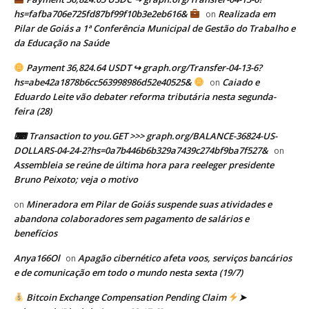
hs=fafba706e725fd87bf99f10b3e2eb616&
Realizada em
on
Pilar de Goiás a 1ª Conferência Municipal de Gestão do Trabalho e
da Educação na Saúde
Payment 36,824.64 USDT ↪ graph.org/Transfer-04-13-6?
hs=abe42a1878b6cc563998986d52e40525&
Caiado e
on
Eduardo Leite vão debater reforma tributária nesta segunda-
feira (28)
⌨ Transaction to you.GET >>> graph.org/BALANCE-36824-US-
DOLLARS-04-24-2?hs=0a7b446b6b329a7439c274bf9ba7f527&
on
Assembleia se reúne de última hora para reeleger presidente
Bruno Peixoto; veja o motivo
Mineradora em Pilar de Goiás suspende suas atividades e
on
abandona colaboradores sem pagamento de salários e
benefícios
Anya166Ol
Apagão cibernético afeta voos, serviços bancários
on
e de comunicação em todo o mundo nesta sexta (19/7)
Bitcoin Exchange Compensation Pending Claim
➤