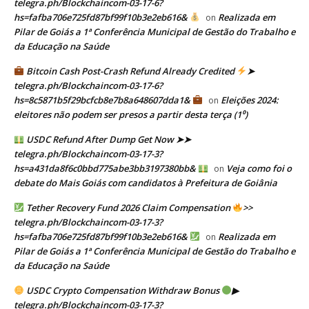
telegra.ph/Blockchaincom-03-17-6?
hs=fafba706e725fd87bf99f10b3e2eb616&
Realizada em
on
Pilar de Goiás a 1ª Conferência Municipal de Gestão do Trabalho e
da Educação na Saúde
Bitcoin Cash Post-Crash Refund Already Credited
➤
telegra.ph/Blockchaincom-03-17-6?
hs=8c5871b5f29bcfcb8e7b8a648607dda1&
Eleições 2024:
on
eleitores não podem ser presos a partir desta terça (1⁰)
USDC Refund After Dump Get Now ➤➤
telegra.ph/Blockchaincom-03-17-3?
hs=a431da8f6c0bbd775abe3bb3197380bb&
Veja como foi o
on
debate do Mais Goiás com candidatos à Prefeitura de Goiânia
Tether Recovery Fund 2026 Claim Compensation
>>
telegra.ph/Blockchaincom-03-17-3?
hs=fafba706e725fd87bf99f10b3e2eb616&
Realizada em
on
Pilar de Goiás a 1ª Conferência Municipal de Gestão do Trabalho e
da Educação na Saúde
USDC Crypto Compensation Withdraw Bonus
▶
telegra.ph/Blockchaincom-03-17-3?