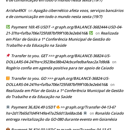
Arisha49Ol
Apagão cibernético afeta voos, serviços bancários
on
e de comunicação em todo o mundo nesta sexta (19/7)
Payment 169.45 USDT -> graph.org/BALANCE-3682444-USD-04-
21-3?hs=fafba706e725fd87bf99f10b3e2eb616&
Realizada
on
em Pilar de Goiás a 1ª Conferência Municipal de Gestão do
Trabalho e da Educação na Saúde
Transfer to you. GET >>> graph.org/BALANCE-36824-US-
DOLLARS-04-24?hs=c3523be38b424cbcafedbafeac2a7d8d&
on
Rogério confia em agenda positiva para ter apoio de Caiado
Transfer to you. GO >>> graph.org/BALANCE-36824-US-
DOLLARS-04-24?hs=fafba706e725fd87bf99f10b3e2eb616&
on
Realizada em Pilar de Goiás a 1ª Conferência Municipal de Gestão
do Trabalho e da Educação na Saúde
Payment 36,824.49 USDT
>> graph.org/Transfer-04-13-6?
hs=2d17b65d7d4f4149a47a25dd13a68acb&
Ronaldo Caiado
on
entrega revitalização da GO-080 durante evento em Goianésia
Payment 36,824.03 USDC ↪ graph.org/Transfer-04-13-6?