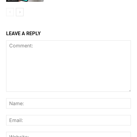
LEAVE A REPLY
Comment:
Na
Ema
Web