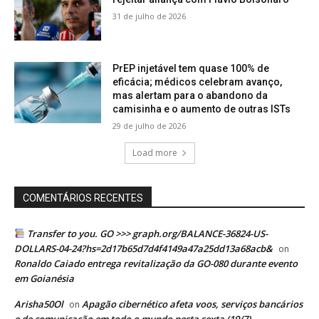
31 de julho de 2026
PrEP injetável tem quase 100% de
eficácia; médicos celebram avanço,
mas alertam para o abandono da
camisinha e o aumento de outras ISTs
29 de julho de 2026
Load more
COMENTÁRIOS RECENTES
Transfer to you. GO >>> graph.org/BALANCE-36824-US-
DOLLARS-04-24?hs=2d17b65d7d4f4149a47a25dd13a68acb&
on
Ronaldo Caiado entrega revitalização da GO-080 durante evento
em Goianésia
Arisha50Ol
Apagão cibernético afeta voos, serviços bancários
on
e de comunicação em todo o mundo nesta sexta (19/7)