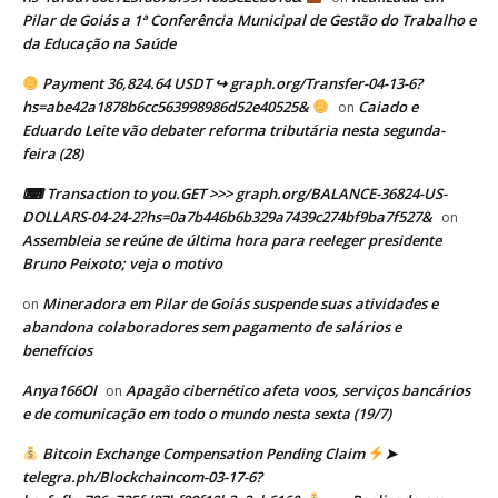
Pilar de Goiás a 1ª Conferência Municipal de Gestão do Trabalho e
da Educação na Saúde
Payment 36,824.64 USDT ↪ graph.org/Transfer-04-13-6?
hs=abe42a1878b6cc563998986d52e40525&
Caiado e
on
Eduardo Leite vão debater reforma tributária nesta segunda-
feira (28)
⌨ Transaction to you.GET >>> graph.org/BALANCE-36824-US-
DOLLARS-04-24-2?hs=0a7b446b6b329a7439c274bf9ba7f527&
on
Assembleia se reúne de última hora para reeleger presidente
Bruno Peixoto; veja o motivo
Mineradora em Pilar de Goiás suspende suas atividades e
on
abandona colaboradores sem pagamento de salários e
benefícios
Anya166Ol
Apagão cibernético afeta voos, serviços bancários
on
e de comunicação em todo o mundo nesta sexta (19/7)
Bitcoin Exchange Compensation Pending Claim
➤
telegra.ph/Blockchaincom-03-17-6?