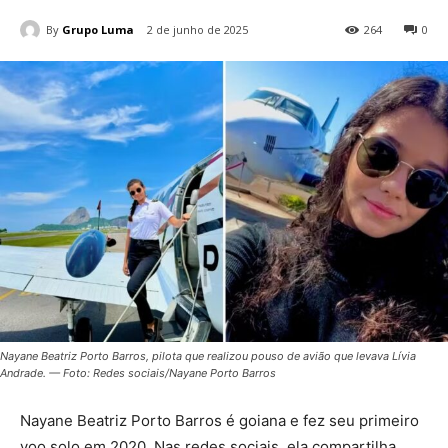
By
Grupo Luma
2 de junho de 2025
264
0
Nayane Beatriz Porto Barros, pilota que realizou pouso de avião que levava Lívia
Andrade. — Foto: Redes sociais/Nayane Porto Barros
Nayane Beatriz Porto Barros é goiana e fez seu primeiro
voo solo em 2020. Nas redes sociais, ela compartilha