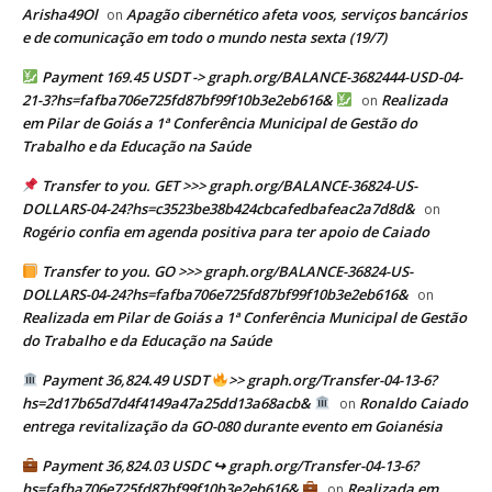
Arisha49Ol
Apagão cibernético afeta voos, serviços bancários
on
e de comunicação em todo o mundo nesta sexta (19/7)
Payment 169.45 USDT -> graph.org/BALANCE-3682444-USD-04-
21-3?hs=fafba706e725fd87bf99f10b3e2eb616&
Realizada
on
em Pilar de Goiás a 1ª Conferência Municipal de Gestão do
Trabalho e da Educação na Saúde
Transfer to you. GET >>> graph.org/BALANCE-36824-US-
DOLLARS-04-24?hs=c3523be38b424cbcafedbafeac2a7d8d&
on
Rogério confia em agenda positiva para ter apoio de Caiado
Transfer to you. GO >>> graph.org/BALANCE-36824-US-
DOLLARS-04-24?hs=fafba706e725fd87bf99f10b3e2eb616&
on
Realizada em Pilar de Goiás a 1ª Conferência Municipal de Gestão
do Trabalho e da Educação na Saúde
Payment 36,824.49 USDT
>> graph.org/Transfer-04-13-6?
hs=2d17b65d7d4f4149a47a25dd13a68acb&
Ronaldo Caiado
on
entrega revitalização da GO-080 durante evento em Goianésia
Payment 36,824.03 USDC ↪ graph.org/Transfer-04-13-6?
hs=fafba706e725fd87bf99f10b3e2eb616&
Realizada em
on