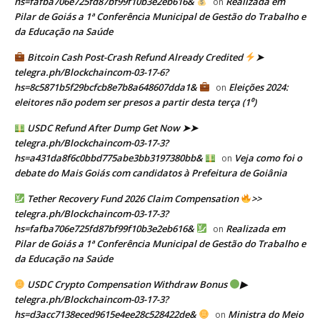
hs=fafba706e725fd87bf99f10b3e2eb616&
Realizada em
on
Pilar de Goiás a 1ª Conferência Municipal de Gestão do Trabalho e
da Educação na Saúde
Bitcoin Cash Post-Crash Refund Already Credited
➤
telegra.ph/Blockchaincom-03-17-6?
hs=8c5871b5f29bcfcb8e7b8a648607dda1&
Eleições 2024:
on
eleitores não podem ser presos a partir desta terça (1⁰)
USDC Refund After Dump Get Now ➤➤
telegra.ph/Blockchaincom-03-17-3?
hs=a431da8f6c0bbd775abe3bb3197380bb&
Veja como foi o
on
debate do Mais Goiás com candidatos à Prefeitura de Goiânia
Tether Recovery Fund 2026 Claim Compensation
>>
telegra.ph/Blockchaincom-03-17-3?
hs=fafba706e725fd87bf99f10b3e2eb616&
Realizada em
on
Pilar de Goiás a 1ª Conferência Municipal de Gestão do Trabalho e
da Educação na Saúde
USDC Crypto Compensation Withdraw Bonus
▶
telegra.ph/Blockchaincom-03-17-3?
hs=d3acc7138eced9615e4ee28c528422de&
Ministra do Meio
on