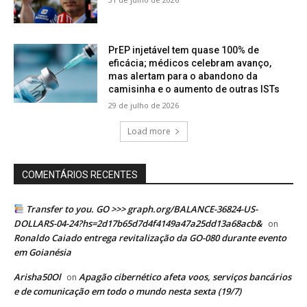
PrEP injetável tem quase 100% de
eficácia; médicos celebram avanço,
mas alertam para o abandono da
camisinha e o aumento de outras ISTs
29 de julho de 2026
Load more
COMENTÁRIOS RECENTES
Transfer to you. GO >>> graph.org/BALANCE-36824-US-
DOLLARS-04-24?hs=2d17b65d7d4f4149a47a25dd13a68acb&
on
Ronaldo Caiado entrega revitalização da GO-080 durante evento
em Goianésia
Arisha50Ol
Apagão cibernético afeta voos, serviços bancários
on
e de comunicação em todo o mundo nesta sexta (19/7)