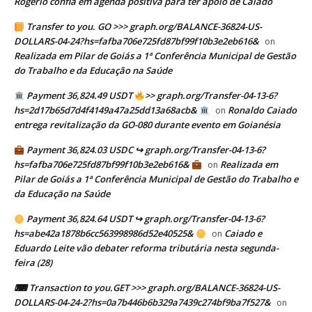
Rogério confia em agenda positiva para ter apoio de Caiado
Transfer to you. GO >>> graph.org/BALANCE-36824-US-
DOLLARS-04-24?hs=fafba706e725fd87bf99f10b3e2eb616&
on
Realizada em Pilar de Goiás a 1ª Conferência Municipal de Gestão
do Trabalho e da Educação na Saúde
Payment 36,824.49 USDT
>> graph.org/Transfer-04-13-6?
hs=2d17b65d7d4f4149a47a25dd13a68acb&
Ronaldo Caiado
on
entrega revitalização da GO-080 durante evento em Goianésia
Payment 36,824.03 USDC ↪ graph.org/Transfer-04-13-6?
hs=fafba706e725fd87bf99f10b3e2eb616&
Realizada em
on
Pilar de Goiás a 1ª Conferência Municipal de Gestão do Trabalho e
da Educação na Saúde
Payment 36,824.64 USDT ↪ graph.org/Transfer-04-13-6?
hs=abe42a1878b6cc563998986d52e40525&
Caiado e
on
Eduardo Leite vão debater reforma tributária nesta segunda-
feira (28)
⌨ Transaction to you.GET >>> graph.org/BALANCE-36824-US-
DOLLARS-04-24-2?hs=0a7b446b6b329a7439c274bf9ba7f527&
on