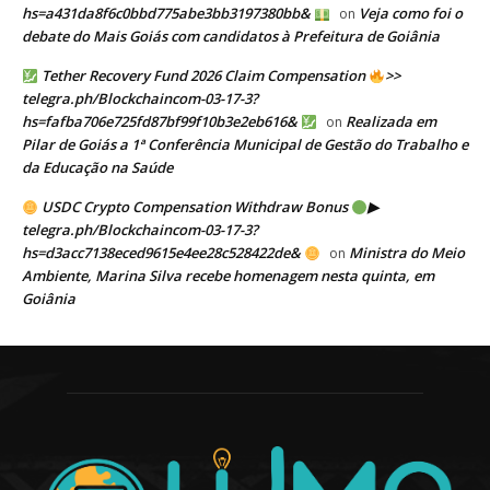
hs=a431da8f6c0bbd775abe3bb3197380bb&
Veja como foi o
on
debate do Mais Goiás com candidatos à Prefeitura de Goiânia
Tether Recovery Fund 2026 Claim Compensation
>>
telegra.ph/Blockchaincom-03-17-3?
hs=fafba706e725fd87bf99f10b3e2eb616&
Realizada em
on
Pilar de Goiás a 1ª Conferência Municipal de Gestão do Trabalho e
da Educação na Saúde
USDC Crypto Compensation Withdraw Bonus
▶
telegra.ph/Blockchaincom-03-17-3?
hs=d3acc7138eced9615e4ee28c528422de&
Ministra do Meio
on
Ambiente, Marina Silva recebe homenagem nesta quinta, em
Goiânia