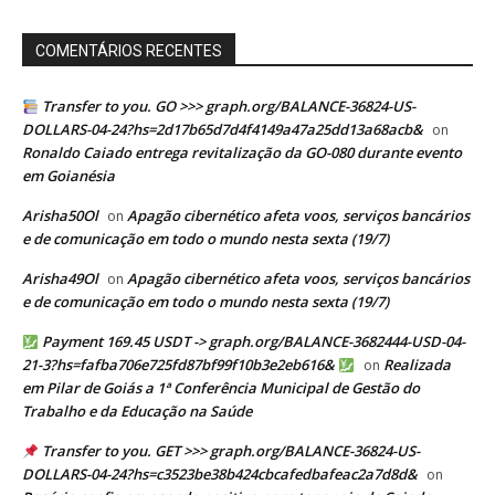
COMENTÁRIOS RECENTES
Transfer to you. GO >>> graph.org/BALANCE-36824-US-
DOLLARS-04-24?hs=2d17b65d7d4f4149a47a25dd13a68acb&
on
Ronaldo Caiado entrega revitalização da GO-080 durante evento
em Goianésia
Arisha50Ol
Apagão cibernético afeta voos, serviços bancários
on
e de comunicação em todo o mundo nesta sexta (19/7)
Arisha49Ol
Apagão cibernético afeta voos, serviços bancários
on
e de comunicação em todo o mundo nesta sexta (19/7)
Payment 169.45 USDT -> graph.org/BALANCE-3682444-USD-04-
21-3?hs=fafba706e725fd87bf99f10b3e2eb616&
Realizada
on
em Pilar de Goiás a 1ª Conferência Municipal de Gestão do
Trabalho e da Educação na Saúde
Transfer to you. GET >>> graph.org/BALANCE-36824-US-
DOLLARS-04-24?hs=c3523be38b424cbcafedbafeac2a7d8d&
on