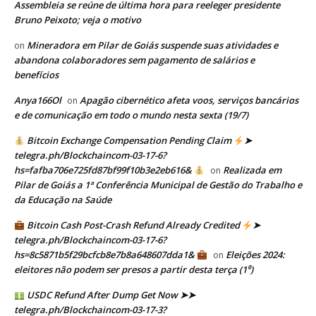
Assembleia se reúne de última hora para reeleger presidente
Bruno Peixoto; veja o motivo
Mineradora em Pilar de Goiás suspende suas atividades e
on
abandona colaboradores sem pagamento de salários e
benefícios
Anya166Ol
Apagão cibernético afeta voos, serviços bancários
on
e de comunicação em todo o mundo nesta sexta (19/7)
Bitcoin Exchange Compensation Pending Claim
➤
telegra.ph/Blockchaincom-03-17-6?
hs=fafba706e725fd87bf99f10b3e2eb616&
Realizada em
on
Pilar de Goiás a 1ª Conferência Municipal de Gestão do Trabalho e
da Educação na Saúde
Bitcoin Cash Post-Crash Refund Already Credited
➤
telegra.ph/Blockchaincom-03-17-6?
hs=8c5871b5f29bcfcb8e7b8a648607dda1&
Eleições 2024:
on
eleitores não podem ser presos a partir desta terça (1⁰)
USDC Refund After Dump Get Now ➤➤
telegra.ph/Blockchaincom-03-17-3?