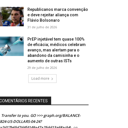
Republicanos marca convenção
e deve rejeitar aliança com
Flávio Bolsonaro
31 de julho de 2026
PrEP injetável tem quase 100%
de eficácia; médicos celebram
avanço, mas alertam para o
abandono da camisinha e o
aumento de outras ISTs
29 de julho de 2026
Load more
COMENTÁRIOS RECENTES
Transfer to you. GO >>> graph.org/BALANCE-
824-US-DOLLARS-04-24?
s=2d17b65d7d4f4149a47a25dd13a68acb&
on