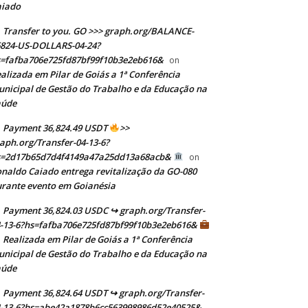
aiado
Transfer to you. GO >>> graph.org/BALANCE-
824-US-DOLLARS-04-24?
=fafba706e725fd87bf99f10b3e2eb616&
on
alizada em Pilar de Goiás a 1ª Conferência
nicipal de Gestão do Trabalho e da Educação na
aúde
Payment 36,824.49 USDT
>>
aph.org/Transfer-04-13-6?
s=2d17b65d7d4f4149a47a25dd13a68acb&
on
naldo Caiado entrega revitalização da GO-080
rante evento em Goianésia
Payment 36,824.03 USDC ↪ graph.org/Transfer-
-13-6?hs=fafba706e725fd87bf99f10b3e2eb616&
Realizada em Pilar de Goiás a 1ª Conferência
n
nicipal de Gestão do Trabalho e da Educação na
aúde
Payment 36,824.64 USDT ↪ graph.org/Transfer-
-13-6?hs=abe42a1878b6cc563998986d52e40525&