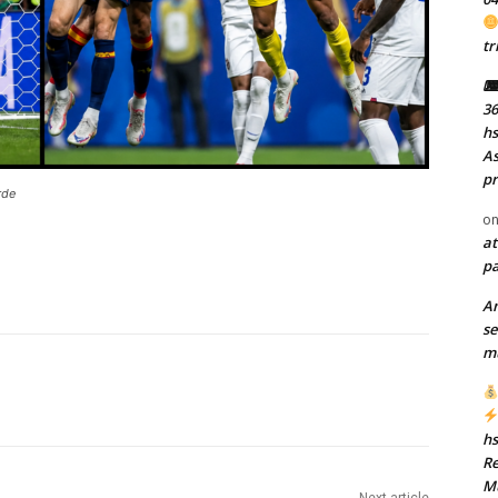
tr
⌨ 
36
h
As
pr
rde
o
at
pa
A
se
mu
h
Re
Mu