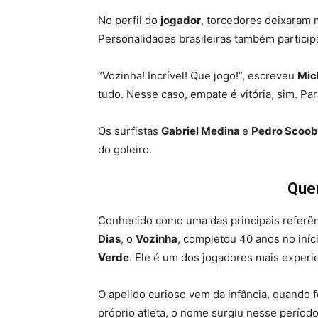
No perfil do
jogador
, torcedores deixaram 
Personalidades brasileiras também particip
“Vozinha! Incrível! Que jogo!”, escreveu
Mic
tudo. Nesse caso, empate é vitória, sim. P
Os surfistas
Gabriel Medina
e
Pedro Scoo
do goleiro.
Que
Conhecido como uma das principais referên
Dias
, o
Vozinha
, completou 40 anos no iníc
Verde
. Ele é um dos jogadores mais experi
O apelido curioso vem da infância, quando f
próprio atleta, o nome surgiu nesse períod