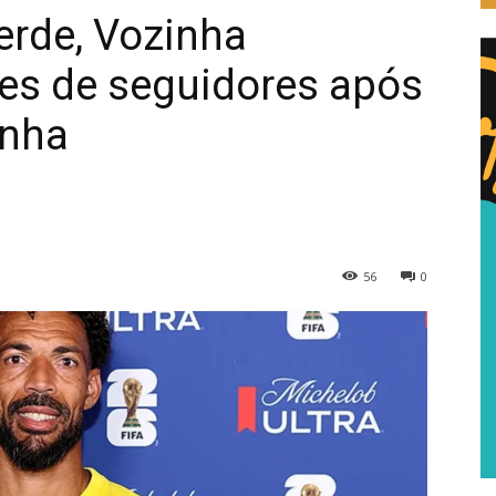
erde, Vozinha
es de seguidores após
nha
56
0