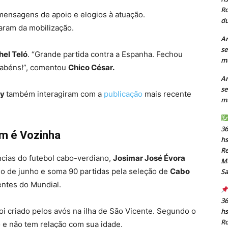
Ro
mensagens de apoio e elogios à atuação.
du
aram da mobilização.
Ar
se
hel Teló
. “Grande partida contra a Espanha. Fechou
mu
arabéns!”, comentou
Chico César.
Ar
se
by
também interagiram com a
publicação
mais recente
mu
36
m é Vozinha
h
Re
cias do futebol cabo-verdiano,
Josimar José Évora
Mu
io de junho e soma 90 partidas pela seleção de
Cabo
S
entes do Mundial.
36
oi criado pelos avós na ilha de São Vicente. Segundo o
h
Ro
o e não tem relação com sua idade.