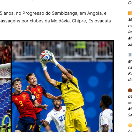
C
s 25 anos, no Progresso do Sambizanga, em Angola, e
36
 passagens por clubes da Moldávia, Chipre, Eslováquia
hs
Re
Mu
S
gr
h
Ro
du
04
o
Mu
S
04