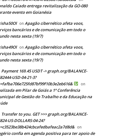
naldo Caiado entrega revitalização da GO-080
rante evento em Goianésia
isha50Ol
Apagão cibernético afeta voos,
on
rviços bancários e de comunicação em todo o
ndo nesta sexta (19/7)
isha49Ol
Apagão cibernético afeta voos,
on
rviços bancários e de comunicação em todo o
ndo nesta sexta (19/7)
Payment 169.45 USDT -> graph.org/BALANCE-
82444-USD-04-21-3?
s=fafba706e725fd87bf99f10b3e2eb616&
on
alizada em Pilar de Goiás a 1ª Conferência
nicipal de Gestão do Trabalho e da Educação na
aúde
Transfer to you. GET >>> graph.org/BALANCE-
824-US-DOLLARS-04-24?
s=c3523be38b424cbcafedbafeac2a7d8d&
on
gério confia em agenda positiva para ter apoio de