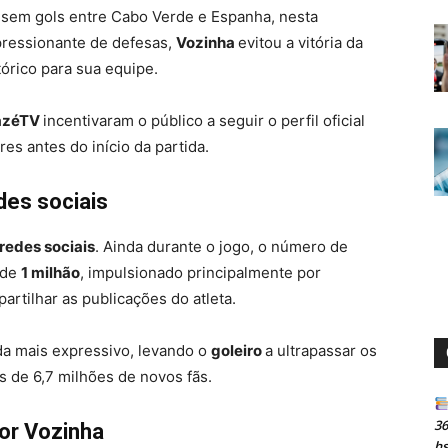
 sem gols entre Cabo Verde e Espanha, nesta
pressionante de defesas,
Vozinha
evitou a vitória da
tórico para sua equipe.
azéTV
incentivaram o público a seguir o perfil oficial
es antes do início da partida.
des sociais
redes sociais
. Ainda durante o jogo, o número de
 de
1 milhão
, impulsionado principalmente por
rtilhar as publicações do atleta.
da mais expressivo, levando o
goleiro
a ultrapassar os
 de 6,7 milhões de novos fãs.
36
or Vozinha
h