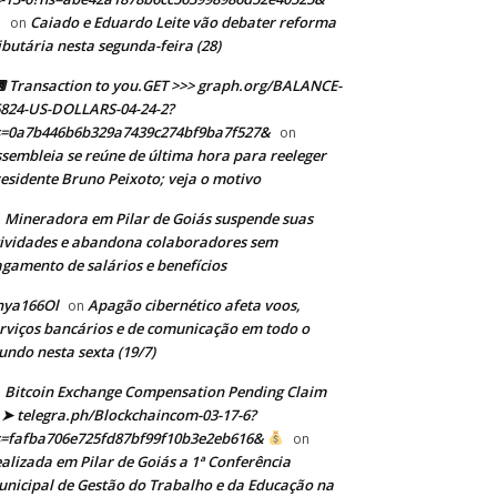
Caiado e Eduardo Leite vão debater reforma
on
ibutária nesta segunda-feira (28)
Transaction to you.GET >>> graph.org/BALANCE-
824-US-DOLLARS-04-24-2?
s=0a7b446b6b329a7439c274bf9ba7f527&
on
sembleia se reúne de última hora para reeleger
esidente Bruno Peixoto; veja o motivo
Mineradora em Pilar de Goiás suspende suas
n
ividades e abandona colaboradores sem
gamento de salários e benefícios
nya166Ol
Apagão cibernético afeta voos,
on
rviços bancários e de comunicação em todo o
ndo nesta sexta (19/7)
Bitcoin Exchange Compensation Pending Claim
➤ telegra.ph/Blockchaincom-03-17-6?
s=fafba706e725fd87bf99f10b3e2eb616&
on
alizada em Pilar de Goiás a 1ª Conferência
nicipal de Gestão do Trabalho e da Educação na