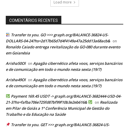
Load more
COMENTÁRIOS RECENTES
Transfer to you. GO >>> graph.org/BALANCE-36824-US-
DOLLARS-04-24?hs=2d17b65d7d4f4149a47a25dd13a68acb&
on
Ronaldo Caiado entrega revitalização da GO-080 durante evento
em Goianésia
Arisha50Ol
Apagão cibernético afeta voos, serviços bancários
on
e de comunicação em todo o mundo nesta sexta (19/7)
Arisha49Ol
Apagão cibernético afeta voos, serviços bancários
on
e de comunicação em todo o mundo nesta sexta (19/7)
Payment 169.45 USDT -> graph.org/BALANCE-3682444-USD-04-
21-3?hs=fafba706e725fd87bf99f10b3e2eb616&
Realizada
on
em Pilar de Goiás a 1ª Conferência Municipal de Gestão do
Trabalho e da Educação na Saúde
Transfer to you. GET >>> graph.org/BALANCE-36824-US-