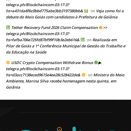
telegra.ph/Blockchaincom-03-17-3?
hs=a431da8f6c0bbd775abe3bb3197380bb&
Veja como foi o
on
debate do Mais Goiás com candidatos à Prefeitura de Goiânia
Tether Recovery Fund 2026 Claim Compensation
>>
telegra.ph/Blockchaincom-03-17-3?
hs=fafba706e725fd87bf99f10b3e2eb616&
Realizada em
on
Pilar de Goiás a 1ª Conferência Municipal de Gestão do Trabalho e
da Educação na Saúde
USDC Crypto Compensation Withdraw Bonus
▶
telegra.ph/Blockchaincom-03-17-3?
hs=d3acc7138eced9615e4ee28c528422de&
Ministra do Meio
on
Ambiente, Marina Silva recebe homenagem nesta quinta, em
Goiânia