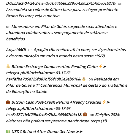
DOLLARS-04-24-2?hs=0a7b446b6b329a7439c274bf9ba7f527&
on
Assembleia se reúne de última hora para reeleger presidente
Bruno Peixoto; veja o motivo
Mineradora em Pilar de Goiás suspende suas atividades e
on
abandona colaboradores sem pagamento de salários e
benefícios
Anya166Ol
Apagão cibernético afeta voos, serviços bancários
on
e de comunicação em todo o mundo nesta sexta (19/7)
Bitcoin Exchange Compensation Pending Claim
➤
telegra.ph/Blockchaincom-03-17-6?
hs=fafba706e725fd87bf99f10b3e2eb616&
Realizada em
on
Pilar de Goiás a 1ª Conferência Municipal de Gestão do Trabalho e
da Educação na Saúde
Bitcoin Cash Post-Crash Refund Already Credited
➤
telegra.ph/Blockchaincom-03-17-6?
hs=8c5871b5f29bcfcb8e7b8a648607dda1&
Eleições 2024:
on
eleitores não podem ser presos a partir desta terça (1⁰)
USDC Refund After Dump Get Now ➤➤