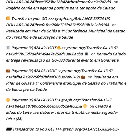
DOLLARS-04-24?hs=c3523be38b424cbcafedbafeac2a7d8d&
on
Rogério confia em agenda positiva para ter apoio de Caiado
Transfer to you. GO >>> graph.org/BALANCE-36824-US-
DOLLARS-04-24?hs=fafba706e725fd87bf99f10b3e2eb616&
on
Realizada em Pilar de Goiás a 1ª Conferência Municipal de Gestão
do Trabalho e da Educação na Saúde
Payment 36,824.49 USDT
>> graph.org/Transfer-04-13-6?
hs=2d17b65d7d4f4149a47a25dd13a68acb&
Ronaldo Caiado
on
entrega revitalização da GO-080 durante evento em Goianésia
Payment 36,824.03 USDC ↪ graph.org/Transfer-04-13-6?
hs=fafba706e725fd87bf99f10b3e2eb616&
Realizada em
on
Pilar de Goiás a 1ª Conferência Municipal de Gestão do Trabalho e
da Educação na Saúde
Payment 36,824.64 USDT ↪ graph.org/Transfer-04-13-6?
hs=abe42a1878b6cc563998986d52e40525&
Caiado e
on
Eduardo Leite vão debater reforma tributária nesta segunda-
feira (28)
⌨ Transaction to you.GET >>> graph.org/BALANCE-36824-US-