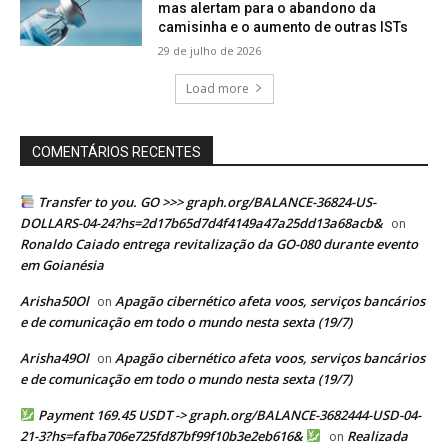
mas alertam para o abandono da
camisinha e o aumento de outras ISTs
29 de julho de 2026
Load more
COMENTÁRIOS RECENTES
Transfer to you. GO >>> graph.org/BALANCE-36824-US-
DOLLARS-04-24?hs=2d17b65d7d4f4149a47a25dd13a68acb&
on
Ronaldo Caiado entrega revitalização da GO-080 durante evento
em Goianésia
Arisha50Ol
Apagão cibernético afeta voos, serviços bancários
on
e de comunicação em todo o mundo nesta sexta (19/7)
Arisha49Ol
Apagão cibernético afeta voos, serviços bancários
on
e de comunicação em todo o mundo nesta sexta (19/7)
Payment 169.45 USDT -> graph.org/BALANCE-3682444-USD-04-
21-3?hs=fafba706e725fd87bf99f10b3e2eb616&
Realizada
on