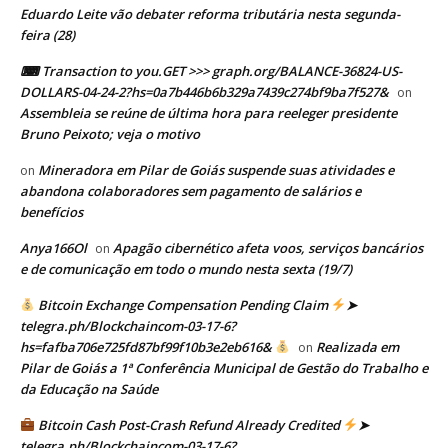
Eduardo Leite vão debater reforma tributária nesta segunda-
feira (28)
⌨ Transaction to you.GET >>> graph.org/BALANCE-36824-US-
DOLLARS-04-24-2?hs=0a7b446b6b329a7439c274bf9ba7f527&
on
Assembleia se reúne de última hora para reeleger presidente
Bruno Peixoto; veja o motivo
Mineradora em Pilar de Goiás suspende suas atividades e
on
abandona colaboradores sem pagamento de salários e
benefícios
Anya166Ol
Apagão cibernético afeta voos, serviços bancários
on
e de comunicação em todo o mundo nesta sexta (19/7)
Bitcoin Exchange Compensation Pending Claim
➤
telegra.ph/Blockchaincom-03-17-6?
hs=fafba706e725fd87bf99f10b3e2eb616&
Realizada em
on
Pilar de Goiás a 1ª Conferência Municipal de Gestão do Trabalho e
da Educação na Saúde
Bitcoin Cash Post-Crash Refund Already Credited
➤
telegra.ph/Blockchaincom-03-17-6?