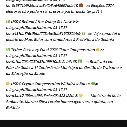
hs=8c5871b5f29bcfcb8e7b8a648607dda1&
Eleições 2024:
on
eleitores não podem ser presos a partir desta terça (1⁰)
USDC Refund After Dump Get Now ➤➤
telegra.ph/Blockchaincom-03-17-3?
hs=a431da8f6c0bbd775abe3bb3197380bb&
Veja como foi o
on
debate do Mais Goiás com candidatos à Prefeitura de Goiânia
Tether Recovery Fund 2026 Claim Compensation
>>
telegra.ph/Blockchaincom-03-17-3?
hs=fafba706e725fd87bf99f10b3e2eb616&
Realizada em
on
Pilar de Goiás a 1ª Conferência Municipal de Gestão do Trabalho e
da Educação na Saúde
USDC Crypto Compensation Withdraw Bonus
▶
telegra.ph/Blockchaincom-03-17-3?
hs=d3acc7138eced9615e4ee28c528422de&
Ministra do Meio
on
Ambiente, Marina Silva recebe homenagem nesta quinta, em
Goiânia