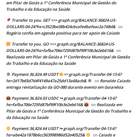
em Pilar de Goiás a 1ª Conferência Municipal de Gestão do
Trabalho e da Educação na Saúde
Transfer to you. GET >>> graph.org/BALANCE-36824-US-
DOLLARS-04-24?hs=c3523be38b424cbcafedbafeac2a7d8d&
on
Rogério confia em agenda positiva para ter apoio de Caiado
Transfer to you. GO >>> graph.org/BALANCE-36824-US-
DOLLARS-04-24?hs=fafba706e725fd87bf99f10b3e2eb616&
on
Realizada em Pilar de Goiás a 1ª Conferência Municipal de Gestão
do Trabalho e da Educação na Saúde
Payment 36,824.49 USDT
>> graph.org/Transfer-04-13-6?
hs=2d17b65d7d4f4149a47a25dd13a68acb&
Ronaldo Caiado
on
entrega revitalização da GO-080 durante evento em Goianésia
Payment 36,824.03 USDC ↪ graph.org/Transfer-04-13-6?
hs=fafba706e725fd87bf99f10b3e2eb616&
Realizada em
on
Pilar de Goiás a 1ª Conferência Municipal de Gestão do Trabalho e
da Educação na Saúde
Payment 36,824.64 USDT ↪ graph.org/Transfer-04-13-6?
hs=abe42a1878b6cc563998986d52e40525&
Caiado e
on