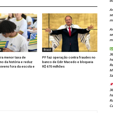
du
Ar
se
mu
Ar
se
mu
s
Brasil
36
tra menor taxa de
PF faz operação contra fraudes no
h
mo da história e reduz
banco de Edir Macedo e bloqueia
Re
ovens fora da escola e
R$ 670 milhões
Mu
S
36
h
Ro
C