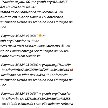
Transfer to you. GO >>> graph.org/BALANCE-
824-US-DOLLARS-04-24?
=fafba706e725fd87bf99f10b3e2eb616&
on
alizada em Pilar de Goiás a 1ª Conferência
nicipal de Gestão do Trabalho e da Educação na
aúde
Payment 36,824.49 USDT
>>
aph.org/Transfer-04-13-6?
s=2d17b65d7d4f4149a47a25dd13a68acb&
on
naldo Caiado entrega revitalização da GO-080
rante evento em Goianésia
Payment 36,824.03 USDC ↪ graph.org/Transfer-
-13-6?hs=fafba706e725fd87bf99f10b3e2eb616&
Realizada em Pilar de Goiás a 1ª Conferência
n
nicipal de Gestão do Trabalho e da Educação na
aúde
Payment 36,824.64 USDT ↪ graph.org/Transfer-
-13-6?hs=abe42a1878b6cc563998986d52e40525&
Caiado e Eduardo Leite vão debater reforma
on