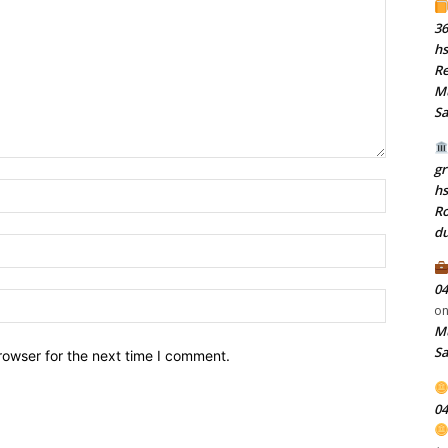
36
hs
Re
Mu
S
gr
Name:
h
Ro
du
Email:
04
Website:
o
Mu
S
rowser for the next time I comment.
04