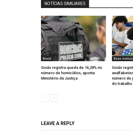
NOTÍCIAS SIMILIARES
Brasil
Boas notícia
Goiás registra queda de 16,28% no
Goiás regis
número de homicídios, aponta
analfabetis
Ministério da Justiça
número de j
do trabalho
LEAVE A REPLY