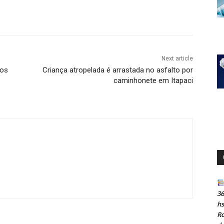
Next article
dos
Criança atropelada é arrastada no asfalto por
caminhonete em Itapaci
36
h
Ro