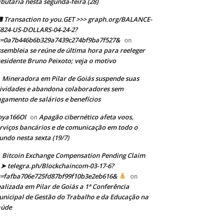
ibutária nesta segunda-feira (28)
Transaction to you.GET >>> graph.org/BALANCE-
824-US-DOLLARS-04-24-2?
s=0a7b446b6b329a7439c274bf9ba7f527&
on
sembleia se reúne de última hora para reeleger
esidente Bruno Peixoto; veja o motivo
Mineradora em Pilar de Goiás suspende suas
n
ividades e abandona colaboradores sem
gamento de salários e benefícios
nya166Ol
Apagão cibernético afeta voos,
on
rviços bancários e de comunicação em todo o
ndo nesta sexta (19/7)
Bitcoin Exchange Compensation Pending Claim
➤ telegra.ph/Blockchaincom-03-17-6?
s=fafba706e725fd87bf99f10b3e2eb616&
on
alizada em Pilar de Goiás a 1ª Conferência
nicipal de Gestão do Trabalho e da Educação na
aúde