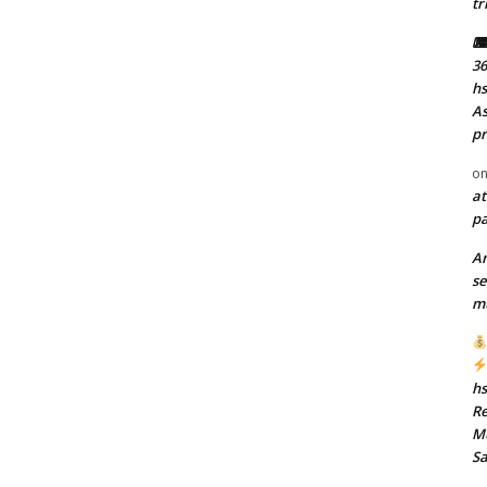
tr
⌨ 
36
h
As
pr
o
at
pa
A
se
mu
h
Re
Mu
S