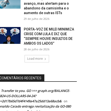
avanço, mas alertam para o
abandono da camisinha e o
aumento de outras ISTs
29 de julho de 2026
PORTA-VOZ DE MILEI MINIMIZA
CRISE COM LULA E DIZ QUE
“SEMPRE HOUVE INSULTOS DE
AMBOS OS LADOS”
28 de julho de 2026
Load more
COMENTÁRIOS RECENTES
Transfer to you. GO >>> graph.org/BALANCE-
824-US-DOLLARS-04-24?
s=2d17b65d7d4f4149a47a25dd13a68acb&
on
naldo Caiado entrega revitalização da GO-080