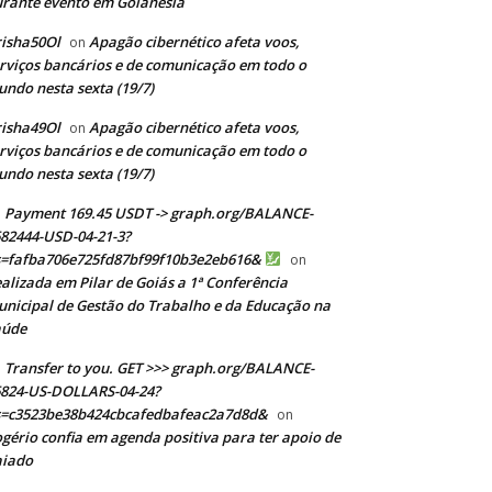
rante evento em Goianésia
isha50Ol
Apagão cibernético afeta voos,
on
rviços bancários e de comunicação em todo o
ndo nesta sexta (19/7)
isha49Ol
Apagão cibernético afeta voos,
on
rviços bancários e de comunicação em todo o
ndo nesta sexta (19/7)
Payment 169.45 USDT -> graph.org/BALANCE-
82444-USD-04-21-3?
s=fafba706e725fd87bf99f10b3e2eb616&
on
alizada em Pilar de Goiás a 1ª Conferência
nicipal de Gestão do Trabalho e da Educação na
aúde
Transfer to you. GET >>> graph.org/BALANCE-
824-US-DOLLARS-04-24?
s=c3523be38b424cbcafedbafeac2a7d8d&
on
gério confia em agenda positiva para ter apoio de
aiado