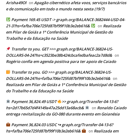
Arisha49Ol
Apagão cibernético afeta voos, serviços bancários
on
e de comunicação em todo o mundo nesta sexta (19/7)
Payment 169.45 USDT -> graph.org/BALANCE-3682444-USD-04-
21-3?hs=fafba706e725fd87bf99f10b3e2eb616&
Realizada
on
em Pilar de Goiás a 1ª Conferência Municipal de Gestão do
Trabalho e da Educação na Saúde
Transfer to you. GET >>> graph.org/BALANCE-36824-US-
DOLLARS-04-24?hs=c3523be38b424cbcafedbafeac2a7d8d&
on
Rogério confia em agenda positiva para ter apoio de Caiado
Transfer to you. GO >>> graph.org/BALANCE-36824-US-
DOLLARS-04-24?hs=fafba706e725fd87bf99f10b3e2eb616&
on
Realizada em Pilar de Goiás a 1ª Conferência Municipal de Gestão
do Trabalho e da Educação na Saúde
Payment 36,824.49 USDT
>> graph.org/Transfer-04-13-6?
hs=2d17b65d7d4f4149a47a25dd13a68acb&
Ronaldo Caiado
on
entrega revitalização da GO-080 durante evento em Goianésia
Payment 36,824.03 USDC ↪ graph.org/Transfer-04-13-6?
hs=fafba706e725fd87bf99f10b3e2eb616&
Realizada em
on