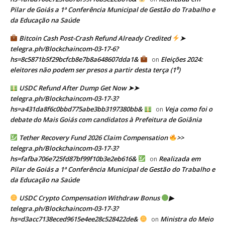
Pilar de Goiás a 1ª Conferência Municipal de Gestão do Trabalho e
da Educação na Saúde
Bitcoin Cash Post-Crash Refund Already Credited
➤
telegra.ph/Blockchaincom-03-17-6?
hs=8c5871b5f29bcfcb8e7b8a648607dda1&
Eleições 2024:
on
eleitores não podem ser presos a partir desta terça (1⁰)
USDC Refund After Dump Get Now ➤➤
telegra.ph/Blockchaincom-03-17-3?
hs=a431da8f6c0bbd775abe3bb3197380bb&
Veja como foi o
on
debate do Mais Goiás com candidatos à Prefeitura de Goiânia
Tether Recovery Fund 2026 Claim Compensation
>>
telegra.ph/Blockchaincom-03-17-3?
hs=fafba706e725fd87bf99f10b3e2eb616&
Realizada em
on
Pilar de Goiás a 1ª Conferência Municipal de Gestão do Trabalho e
da Educação na Saúde
USDC Crypto Compensation Withdraw Bonus
▶
telegra.ph/Blockchaincom-03-17-3?
hs=d3acc7138eced9615e4ee28c528422de&
Ministra do Meio
on