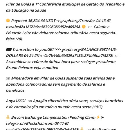
Pilar de Goiás a 1ª Conferência Municipal de Gestão do Trabalho e
da Educação na Saúde
Payment 36,824.64 USDT ↪ graph.org/Transfer-04-13-6?
hs=abe42a1878b6cc563998986d52e40525&
Caiado e
on
Eduardo Leite vão debater reforma tributária nesta segunda-
feira (28)
⌨ Transaction to you.GET >>> graph.org/BALANCE-36824-US-
DOLLARS-04-24-2?hs=0a7b446b6b329a7439c274bf9ba7f527&
on
Assembleia se reúne de última hora para reeleger presidente
Bruno Peixoto; veja o motivo
Mineradora em Pilar de Goiás suspende suas atividades e
on
abandona colaboradores sem pagamento de salários e
benefícios
Anya166Ol
Apagão cibernético afeta voos, serviços bancários
on
e de comunicação em todo o mundo nesta sexta (19/7)
Bitcoin Exchange Compensation Pending Claim
➤
telegra.ph/Blockchaincom-03-17-6?
hs=fafba706e725fd87bf99f10b3e2eb616&
Realizada em
on