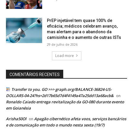
PrEP injetável tem quase 100% de
eficácia; médicos celebram avanço,
mas alertam para o abandono da
camisinha e o aumento de outras ISTs
29 de julho de 2026
Load more
COMENTÁRIOS RECENTES
Transfer to you. GO >>> graph.org/BALANCE-36824-US-
DOLLARS-04-24?hs=2d17b65d7d4f4149a47a25dd13a68acb&
on
Ronaldo Caiado entrega revitalização da GO-080 durante evento
em Goianésia
Arisha50Ol
Apagão cibernético afeta voos, serviços bancários
on
e de comunicação em todo o mundo nesta sexta (19/7)