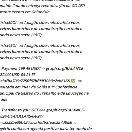
naldo Caiado entrega revitalização da GO-080
rante evento em Goianésia
isha50Ol
Apagão cibernético afeta voos,
on
rviços bancários e de comunicação em todo o
ndo nesta sexta (19/7)
isha49Ol
Apagão cibernético afeta voos,
on
rviços bancários e de comunicação em todo o
ndo nesta sexta (19/7)
Payment 169.45 USDT -> graph.org/BALANCE-
82444-USD-04-21-3?
s=fafba706e725fd87bf99f10b3e2eb616&
on
alizada em Pilar de Goiás a 1ª Conferência
nicipal de Gestão do Trabalho e da Educação na
aúde
Transfer to you. GET >>> graph.org/BALANCE-
824-US-DOLLARS-04-24?
s=c3523be38b424cbcafedbafeac2a7d8d&
on
gério confia em agenda positiva para ter apoio de