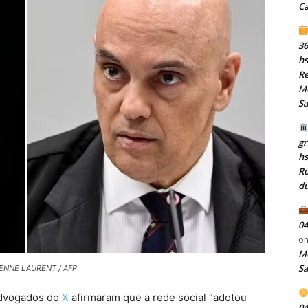
C
36
hs
Re
Mu
S
gr
h
Ro
du
04
o
Mu
S
TIENNE LAURENT / AFP
advogados do
X
afirmaram que a rede social “adotou
04