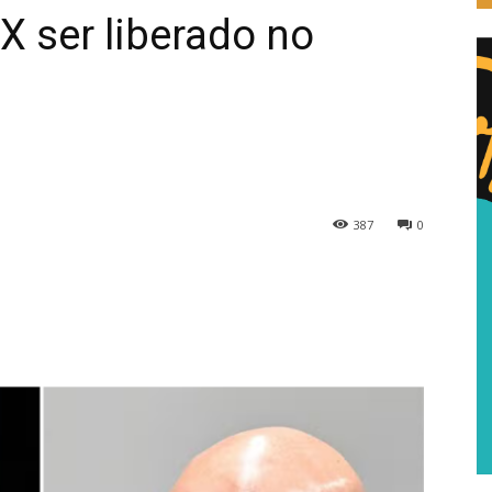
 X ser liberado no
387
0