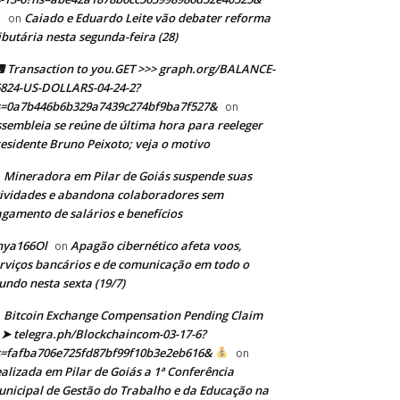
Caiado e Eduardo Leite vão debater reforma
on
ibutária nesta segunda-feira (28)
Transaction to you.GET >>> graph.org/BALANCE-
824-US-DOLLARS-04-24-2?
s=0a7b446b6b329a7439c274bf9ba7f527&
on
sembleia se reúne de última hora para reeleger
esidente Bruno Peixoto; veja o motivo
Mineradora em Pilar de Goiás suspende suas
n
ividades e abandona colaboradores sem
gamento de salários e benefícios
nya166Ol
Apagão cibernético afeta voos,
on
rviços bancários e de comunicação em todo o
ndo nesta sexta (19/7)
Bitcoin Exchange Compensation Pending Claim
➤ telegra.ph/Blockchaincom-03-17-6?
s=fafba706e725fd87bf99f10b3e2eb616&
on
alizada em Pilar de Goiás a 1ª Conferência
nicipal de Gestão do Trabalho e da Educação na