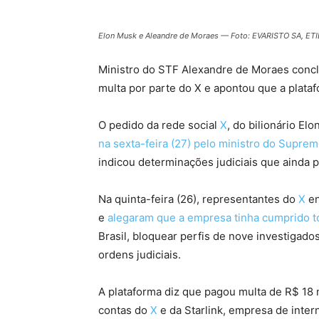
Elon Musk e Aleandre de Moraes — Foto: EVARISTO SA, E
Ministro do STF Alexandre de Moraes conc
multa por parte do X e apontou que a plataf
O pedido da rede social
X
, do bilionário El
na sexta-feira (27) pelo ministro do Supre
indicou determinações judiciais que ainda 
Na quinta-feira (26), representantes do
X
en
e
alegaram que a empresa tinha cumprido t
Brasil, bloquear perfis de nove investigado
ordens judiciais.
A plataforma diz que pagou multa de R$ 18 
contas do
X
e da Starlink, empresa de inte