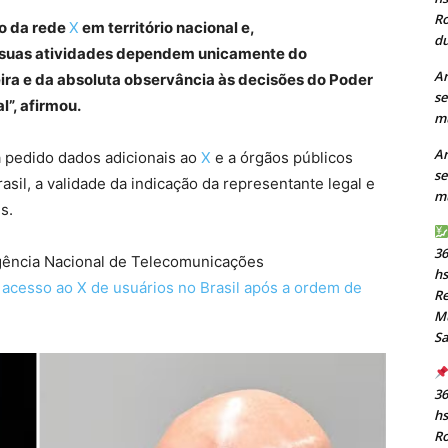
Ro
o da rede
X
em território nacional e,
du
 suas atividades dependem unicamente do
Ar
eira e da absoluta observância às decisões do Poder
se
l”, afirmou.
mu
Ar
a pedido dados adicionais ao
X
e a órgãos públicos
se
asil, a validade da indicação da representante legal e
mu
s.
36
 Agência Nacional de Telecomunicações
h
 acesso ao X de usuários no Brasil após a ordem de
Re
Mu
S
36
h
Ro