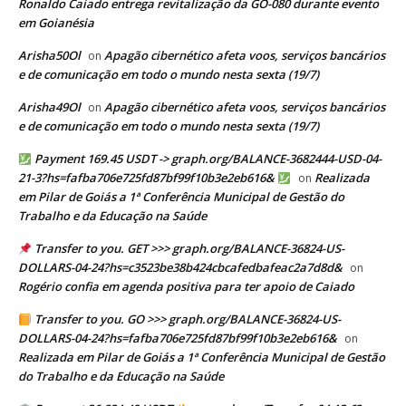
Ronaldo Caiado entrega revitalização da GO-080 durante evento
em Goianésia
Arisha50Ol
Apagão cibernético afeta voos, serviços bancários
on
e de comunicação em todo o mundo nesta sexta (19/7)
Arisha49Ol
Apagão cibernético afeta voos, serviços bancários
on
e de comunicação em todo o mundo nesta sexta (19/7)
Payment 169.45 USDT -> graph.org/BALANCE-3682444-USD-04-
21-3?hs=fafba706e725fd87bf99f10b3e2eb616&
Realizada
on
em Pilar de Goiás a 1ª Conferência Municipal de Gestão do
Trabalho e da Educação na Saúde
Transfer to you. GET >>> graph.org/BALANCE-36824-US-
DOLLARS-04-24?hs=c3523be38b424cbcafedbafeac2a7d8d&
on
Rogério confia em agenda positiva para ter apoio de Caiado
Transfer to you. GO >>> graph.org/BALANCE-36824-US-
DOLLARS-04-24?hs=fafba706e725fd87bf99f10b3e2eb616&
on
Realizada em Pilar de Goiás a 1ª Conferência Municipal de Gestão
do Trabalho e da Educação na Saúde