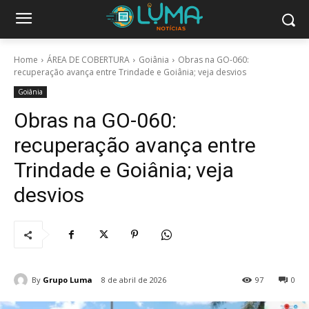
Home
ÁREA DE COBERTURA
Goiânia
Obras na GO-060:
recuperação avança entre Trindade e Goiânia; veja desvios
Goiânia
Obras na GO-060:
recuperação avança entre
Trindade e Goiânia; veja
desvios
By
Grupo Luma
8 de abril de 2026
97
0