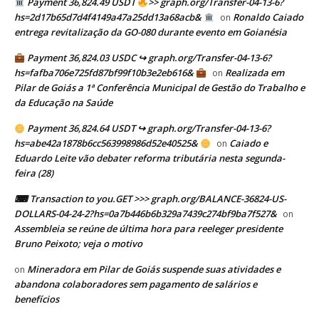
Payment 36,824.49 USDT
>> graph.org/Transfer-04-13-6?
hs=2d17b65d7d4f4149a47a25dd13a68acb&
Ronaldo Caiado
on
entrega revitalização da GO-080 durante evento em Goianésia
Payment 36,824.03 USDC ↪ graph.org/Transfer-04-13-6?
hs=fafba706e725fd87bf99f10b3e2eb616&
Realizada em
on
Pilar de Goiás a 1ª Conferência Municipal de Gestão do Trabalho e
da Educação na Saúde
Payment 36,824.64 USDT ↪ graph.org/Transfer-04-13-6?
hs=abe42a1878b6cc563998986d52e40525&
Caiado e
on
Eduardo Leite vão debater reforma tributária nesta segunda-
feira (28)
⌨ Transaction to you.GET >>> graph.org/BALANCE-36824-US-
DOLLARS-04-24-2?hs=0a7b446b6b329a7439c274bf9ba7f527&
on
Assembleia se reúne de última hora para reeleger presidente
Bruno Peixoto; veja o motivo
Mineradora em Pilar de Goiás suspende suas atividades e
on
abandona colaboradores sem pagamento de salários e
benefícios