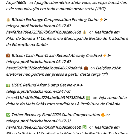
Anya166Ol
Apagão cibernético afeta voos, serviços bancários
on
e de comunicação em todo o mundo nesta sexta (19/7)
Bitcoin Exchange Compensation Pending Claim
➤
telegra.ph/Blockchaincom-03-17-6?
hs=fafba706e725fd87bf99f10b3e2eb616&
Realizada em
on
Pilar de Goiás a 1ª Conferência Municipal de Gestão do Trabalho e
da Educação na Saúde
Bitcoin Cash Post-Crash Refund Already Credited
➤
telegra.ph/Blockchaincom-03-17-6?
hs=8c5871b5f29bcfcb8e7b8a648607dda1&
Eleições 2024:
on
eleitores não podem ser presos a partir desta terça (1⁰)
USDC Refund After Dump Get Now ➤➤
telegra.ph/Blockchaincom-03-17-3?
hs=a431da8f6c0bbd775abe3bb3197380bb&
Veja como foi o
on
debate do Mais Goiás com candidatos à Prefeitura de Goiânia
Tether Recovery Fund 2026 Claim Compensation
>>
telegra.ph/Blockchaincom-03-17-3?
hs=fafba706e725fd87bf99f10b3e2eb616&
Realizada em
on
Pilar de Goiás a 1ª Conferência Municipal de Gestão do Trabalho e