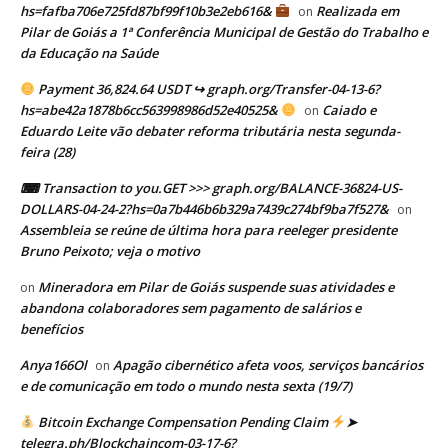
hs=fafba706e725fd87bf99f10b3e2eb616&
Realizada em
on
Pilar de Goiás a 1ª Conferência Municipal de Gestão do Trabalho e
da Educação na Saúde
Payment 36,824.64 USDT ↪ graph.org/Transfer-04-13-6?
hs=abe42a1878b6cc563998986d52e40525&
Caiado e
on
Eduardo Leite vão debater reforma tributária nesta segunda-
feira (28)
⌨ Transaction to you.GET >>> graph.org/BALANCE-36824-US-
DOLLARS-04-24-2?hs=0a7b446b6b329a7439c274bf9ba7f527&
on
Assembleia se reúne de última hora para reeleger presidente
Bruno Peixoto; veja o motivo
Mineradora em Pilar de Goiás suspende suas atividades e
on
abandona colaboradores sem pagamento de salários e
benefícios
Anya166Ol
Apagão cibernético afeta voos, serviços bancários
on
e de comunicação em todo o mundo nesta sexta (19/7)
Bitcoin Exchange Compensation Pending Claim
➤
telegra.ph/Blockchaincom-03-17-6?