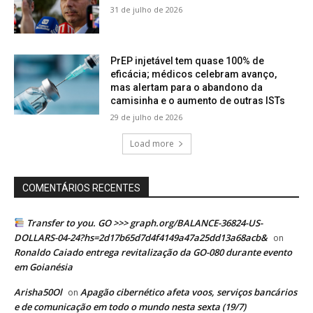
31 de julho de 2026
PrEP injetável tem quase 100% de
eficácia; médicos celebram avanço,
mas alertam para o abandono da
camisinha e o aumento de outras ISTs
29 de julho de 2026
Load more
COMENTÁRIOS RECENTES
Transfer to you. GO >>> graph.org/BALANCE-36824-US-
DOLLARS-04-24?hs=2d17b65d7d4f4149a47a25dd13a68acb&
on
Ronaldo Caiado entrega revitalização da GO-080 durante evento
em Goianésia
Arisha50Ol
Apagão cibernético afeta voos, serviços bancários
on
e de comunicação em todo o mundo nesta sexta (19/7)