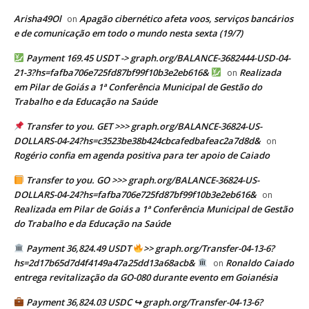
Arisha49Ol
Apagão cibernético afeta voos, serviços bancários
on
e de comunicação em todo o mundo nesta sexta (19/7)
Payment 169.45 USDT -> graph.org/BALANCE-3682444-USD-04-
21-3?hs=fafba706e725fd87bf99f10b3e2eb616&
Realizada
on
em Pilar de Goiás a 1ª Conferência Municipal de Gestão do
Trabalho e da Educação na Saúde
Transfer to you. GET >>> graph.org/BALANCE-36824-US-
DOLLARS-04-24?hs=c3523be38b424cbcafedbafeac2a7d8d&
on
Rogério confia em agenda positiva para ter apoio de Caiado
Transfer to you. GO >>> graph.org/BALANCE-36824-US-
DOLLARS-04-24?hs=fafba706e725fd87bf99f10b3e2eb616&
on
Realizada em Pilar de Goiás a 1ª Conferência Municipal de Gestão
do Trabalho e da Educação na Saúde
Payment 36,824.49 USDT
>> graph.org/Transfer-04-13-6?
hs=2d17b65d7d4f4149a47a25dd13a68acb&
Ronaldo Caiado
on
entrega revitalização da GO-080 durante evento em Goianésia
Payment 36,824.03 USDC ↪ graph.org/Transfer-04-13-6?