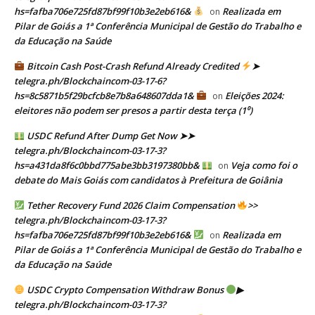
hs=fafba706e725fd87bf99f10b3e2eb616&
Realizada em
on
Pilar de Goiás a 1ª Conferência Municipal de Gestão do Trabalho e
da Educação na Saúde
Bitcoin Cash Post-Crash Refund Already Credited
➤
telegra.ph/Blockchaincom-03-17-6?
hs=8c5871b5f29bcfcb8e7b8a648607dda1&
Eleições 2024:
on
eleitores não podem ser presos a partir desta terça (1⁰)
USDC Refund After Dump Get Now ➤➤
telegra.ph/Blockchaincom-03-17-3?
hs=a431da8f6c0bbd775abe3bb3197380bb&
Veja como foi o
on
debate do Mais Goiás com candidatos à Prefeitura de Goiânia
Tether Recovery Fund 2026 Claim Compensation
>>
telegra.ph/Blockchaincom-03-17-3?
hs=fafba706e725fd87bf99f10b3e2eb616&
Realizada em
on
Pilar de Goiás a 1ª Conferência Municipal de Gestão do Trabalho e
da Educação na Saúde
USDC Crypto Compensation Withdraw Bonus
▶
telegra.ph/Blockchaincom-03-17-3?