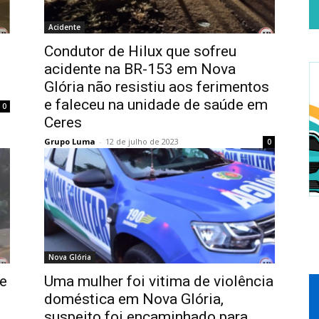
Acidente
Condutor de Hilux que sofreu
acidente na BR-153 em Nova
Glória não resistiu aos ferimentos
e faleceu na unidade de saúde em
0
Ceres
Grupo Luma
-
12 de julho de 2023
0
Nova Glória
e
Uma mulher foi vitima de violência
doméstica em Nova Glória,
suspeito foi encaminhado para