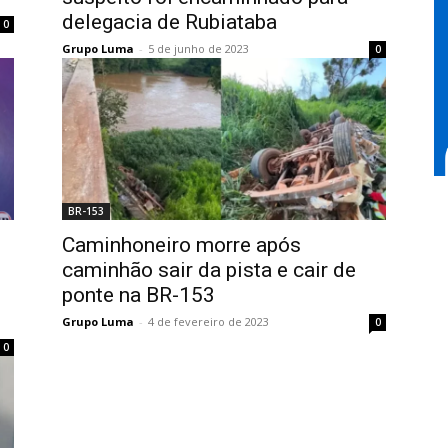
delegacia de Rubiataba
0
Grupo Luma
-
5 de junho de 2023
0
BR-153
Caminhoneiro morre após
caminhão sair da pista e cair de
ponte na BR-153
Grupo Luma
-
4 de fevereiro de 2023
0
0