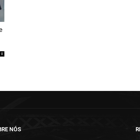
e
0
BRE NÓS
R