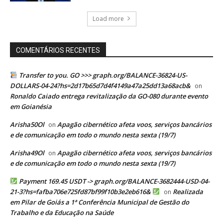
Load more
COMENTÁRIOS RECENTES
Transfer to you. GO >>> graph.org/BALANCE-36824-US-
DOLLARS-04-24?hs=2d17b65d7d4f4149a47a25dd13a68acb&
on
Ronaldo Caiado entrega revitalização da GO-080 durante evento
em Goianésia
Arisha50Ol
Apagão cibernético afeta voos, serviços bancários
on
e de comunicação em todo o mundo nesta sexta (19/7)
Arisha49Ol
Apagão cibernético afeta voos, serviços bancários
on
e de comunicação em todo o mundo nesta sexta (19/7)
Payment 169.45 USDT -> graph.org/BALANCE-3682444-USD-04-
21-3?hs=fafba706e725fd87bf99f10b3e2eb616&
Realizada
on
em Pilar de Goiás a 1ª Conferência Municipal de Gestão do
Trabalho e da Educação na Saúde