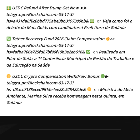
USDC Refund After Dump Get Now ➤➤
telegra.ph/Blockchaincom-03-17-3?
hs=a431da8f6c0bbd775abe3bb3197380bb&
Veja como foi o
on
debate do Mais Goiás com candidatos à Prefeitura de Goiânia
Tether Recovery Fund 2026 Claim Compensation
>>
telegra.ph/Blockchaincom-03-17-3?
hs=fafba706e725fd87bf99f10b3e2eb616&
Realizada em
on
Pilar de Goiás a 1ª Conferência Municipal de Gestão do Trabalho e
da Educação na Saúde
USDC Crypto Compensation Withdraw Bonus
▶
telegra.ph/Blockchaincom-03-17-3?
hs=d3acc7138eced9615e4ee28c528422de&
Ministra do Meio
on
Ambiente, Marina Silva recebe homenagem nesta quinta, em
Goiânia