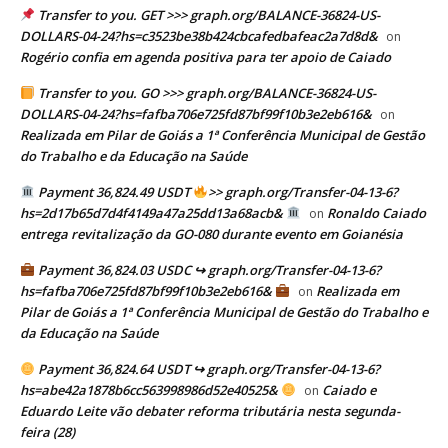
Transfer to you. GET >>> graph.org/BALANCE-36824-US-
DOLLARS-04-24?hs=c3523be38b424cbcafedbafeac2a7d8d&
on
Rogério confia em agenda positiva para ter apoio de Caiado
Transfer to you. GO >>> graph.org/BALANCE-36824-US-
DOLLARS-04-24?hs=fafba706e725fd87bf99f10b3e2eb616&
on
Realizada em Pilar de Goiás a 1ª Conferência Municipal de Gestão
do Trabalho e da Educação na Saúde
Payment 36,824.49 USDT
>> graph.org/Transfer-04-13-6?
hs=2d17b65d7d4f4149a47a25dd13a68acb&
Ronaldo Caiado
on
entrega revitalização da GO-080 durante evento em Goianésia
Payment 36,824.03 USDC ↪ graph.org/Transfer-04-13-6?
hs=fafba706e725fd87bf99f10b3e2eb616&
Realizada em
on
Pilar de Goiás a 1ª Conferência Municipal de Gestão do Trabalho e
da Educação na Saúde
Payment 36,824.64 USDT ↪ graph.org/Transfer-04-13-6?
hs=abe42a1878b6cc563998986d52e40525&
Caiado e
on
Eduardo Leite vão debater reforma tributária nesta segunda-
feira (28)