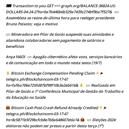
⌨ Transaction to you.GET >>> graph.org/BALANCE-36824-US-
DOLLARS-04-24-2?hs=0a7b446b6b329a7439c274bf9ba7f527&
on
Assembleia se reúne de última hora para reeleger presidente
Bruno Peixoto; veja o motivo
Mineradora em Pilar de Goiás suspende suas atividades e
on
abandona colaboradores sem pagamento de salários e
benefícios
Anya166Ol
Apagão cibernético afeta voos, serviços bancários
on
e de comunicação em todo o mundo nesta sexta (19/7)
Bitcoin Exchange Compensation Pending Claim
➤
telegra.ph/Blockchaincom-03-17-6?
hs=fafba706e725fd87bf99f10b3e2eb616&
Realizada em
on
Pilar de Goiás a 1ª Conferência Municipal de Gestão do Trabalho e
da Educação na Saúde
Bitcoin Cash Post-Crash Refund Already Credited
➤
telegra.ph/Blockchaincom-03-17-6?
hs=8c5871b5f29bcfcb8e7b8a648607dda1&
Eleições 2024:
on
eleitores não podem ser presos a partir desta terça (1⁰)