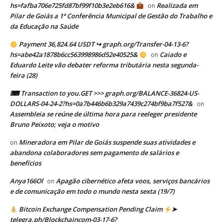
hs=fafba706e725fd87bf99f10b3e2eb616&
Realizada em
on
Pilar de Goiás a 1ª Conferência Municipal de Gestão do Trabalho e
da Educação na Saúde
Payment 36,824.64 USDT ↪ graph.org/Transfer-04-13-6?
hs=abe42a1878b6cc563998986d52e40525&
Caiado e
on
Eduardo Leite vão debater reforma tributária nesta segunda-
feira (28)
⌨ Transaction to you.GET >>> graph.org/BALANCE-36824-US-
DOLLARS-04-24-2?hs=0a7b446b6b329a7439c274bf9ba7f527&
on
Assembleia se reúne de última hora para reeleger presidente
Bruno Peixoto; veja o motivo
Mineradora em Pilar de Goiás suspende suas atividades e
on
abandona colaboradores sem pagamento de salários e
benefícios
Anya166Ol
Apagão cibernético afeta voos, serviços bancários
on
e de comunicação em todo o mundo nesta sexta (19/7)
Bitcoin Exchange Compensation Pending Claim
➤
telegra.ph/Blockchaincom-03-17-6?