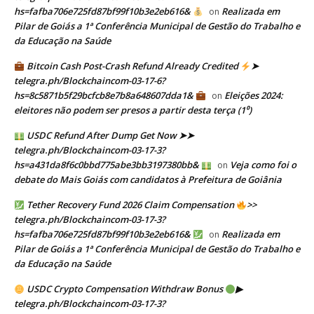
hs=fafba706e725fd87bf99f10b3e2eb616&
Realizada em
on
Pilar de Goiás a 1ª Conferência Municipal de Gestão do Trabalho e
da Educação na Saúde
Bitcoin Cash Post-Crash Refund Already Credited
➤
telegra.ph/Blockchaincom-03-17-6?
hs=8c5871b5f29bcfcb8e7b8a648607dda1&
Eleições 2024:
on
eleitores não podem ser presos a partir desta terça (1⁰)
USDC Refund After Dump Get Now ➤➤
telegra.ph/Blockchaincom-03-17-3?
hs=a431da8f6c0bbd775abe3bb3197380bb&
Veja como foi o
on
debate do Mais Goiás com candidatos à Prefeitura de Goiânia
Tether Recovery Fund 2026 Claim Compensation
>>
telegra.ph/Blockchaincom-03-17-3?
hs=fafba706e725fd87bf99f10b3e2eb616&
Realizada em
on
Pilar de Goiás a 1ª Conferência Municipal de Gestão do Trabalho e
da Educação na Saúde
USDC Crypto Compensation Withdraw Bonus
▶
telegra.ph/Blockchaincom-03-17-3?