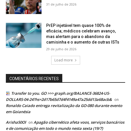
31 de julho de 2026
PrEP injetável tem quase 100% de
eficácia; médicos celebram avanço,
mas alertam para o abandono da
camisinha e o aumento de outras ISTs
29 de julho de 2026
Load more
COMENTÁRIOS RECENTES
Transfer to you. GO >>> graph.org/BALANCE-36824-US-
DOLLARS-04-24?hs=2d17b65d7d4f4149a47a25dd13a68acb&
on
Ronaldo Caiado entrega revitalização da GO-080 durante evento
em Goianésia
Arisha50Ol
Apagão cibernético afeta voos, serviços bancários
on
e de comunicação em todo o mundo nesta sexta (19/7)