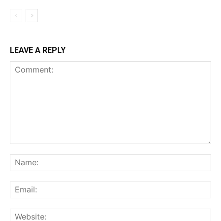
LEAVE A REPLY
Comment:
Na
Ema
Web