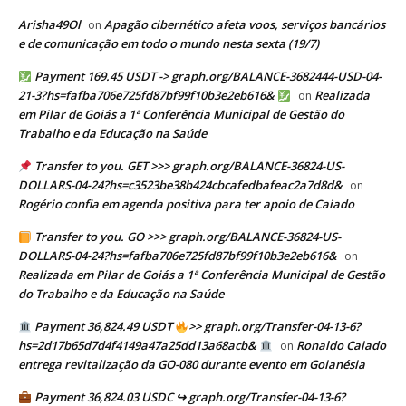
Arisha49Ol
Apagão cibernético afeta voos, serviços bancários
on
e de comunicação em todo o mundo nesta sexta (19/7)
Payment 169.45 USDT -> graph.org/BALANCE-3682444-USD-04-
21-3?hs=fafba706e725fd87bf99f10b3e2eb616&
Realizada
on
em Pilar de Goiás a 1ª Conferência Municipal de Gestão do
Trabalho e da Educação na Saúde
Transfer to you. GET >>> graph.org/BALANCE-36824-US-
DOLLARS-04-24?hs=c3523be38b424cbcafedbafeac2a7d8d&
on
Rogério confia em agenda positiva para ter apoio de Caiado
Transfer to you. GO >>> graph.org/BALANCE-36824-US-
DOLLARS-04-24?hs=fafba706e725fd87bf99f10b3e2eb616&
on
Realizada em Pilar de Goiás a 1ª Conferência Municipal de Gestão
do Trabalho e da Educação na Saúde
Payment 36,824.49 USDT
>> graph.org/Transfer-04-13-6?
hs=2d17b65d7d4f4149a47a25dd13a68acb&
Ronaldo Caiado
on
entrega revitalização da GO-080 durante evento em Goianésia
Payment 36,824.03 USDC ↪ graph.org/Transfer-04-13-6?