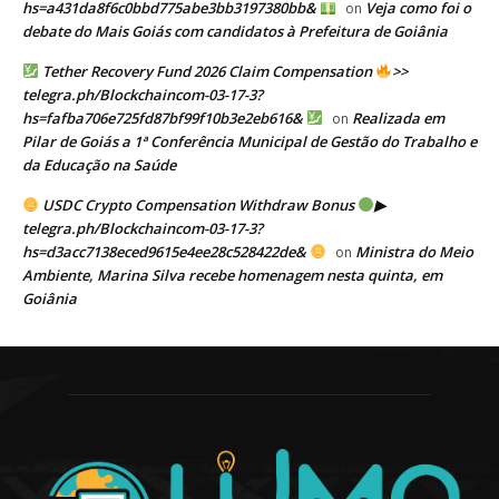
hs=a431da8f6c0bbd775abe3bb3197380bb&
Veja como foi o
on
debate do Mais Goiás com candidatos à Prefeitura de Goiânia
Tether Recovery Fund 2026 Claim Compensation
>>
telegra.ph/Blockchaincom-03-17-3?
hs=fafba706e725fd87bf99f10b3e2eb616&
Realizada em
on
Pilar de Goiás a 1ª Conferência Municipal de Gestão do Trabalho e
da Educação na Saúde
USDC Crypto Compensation Withdraw Bonus
▶
telegra.ph/Blockchaincom-03-17-3?
hs=d3acc7138eced9615e4ee28c528422de&
Ministra do Meio
on
Ambiente, Marina Silva recebe homenagem nesta quinta, em
Goiânia