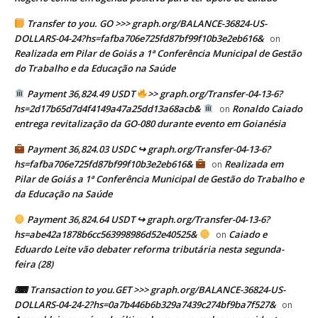
Transfer to you. GO >>> graph.org/BALANCE-36824-US-
DOLLARS-04-24?hs=fafba706e725fd87bf99f10b3e2eb616&
on
Realizada em Pilar de Goiás a 1ª Conferência Municipal de Gestão
do Trabalho e da Educação na Saúde
Payment 36,824.49 USDT
>> graph.org/Transfer-04-13-6?
hs=2d17b65d7d4f4149a47a25dd13a68acb&
Ronaldo Caiado
on
entrega revitalização da GO-080 durante evento em Goianésia
Payment 36,824.03 USDC ↪ graph.org/Transfer-04-13-6?
hs=fafba706e725fd87bf99f10b3e2eb616&
Realizada em
on
Pilar de Goiás a 1ª Conferência Municipal de Gestão do Trabalho e
da Educação na Saúde
Payment 36,824.64 USDT ↪ graph.org/Transfer-04-13-6?
hs=abe42a1878b6cc563998986d52e40525&
Caiado e
on
Eduardo Leite vão debater reforma tributária nesta segunda-
feira (28)
⌨ Transaction to you.GET >>> graph.org/BALANCE-36824-US-
DOLLARS-04-24-2?hs=0a7b446b6b329a7439c274bf9ba7f527&
on