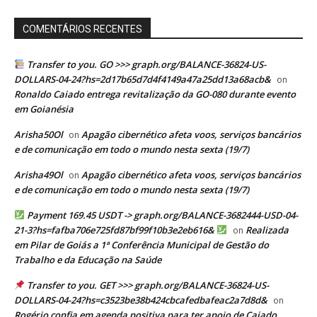
COMENTÁRIOS RECENTES
Transfer to you. GO >>> graph.org/BALANCE-36824-US-
DOLLARS-04-24?hs=2d17b65d7d4f4149a47a25dd13a68acb&
on
Ronaldo Caiado entrega revitalização da GO-080 durante evento
em Goianésia
Arisha50Ol
Apagão cibernético afeta voos, serviços bancários
on
e de comunicação em todo o mundo nesta sexta (19/7)
Arisha49Ol
Apagão cibernético afeta voos, serviços bancários
on
e de comunicação em todo o mundo nesta sexta (19/7)
Payment 169.45 USDT -> graph.org/BALANCE-3682444-USD-04-
21-3?hs=fafba706e725fd87bf99f10b3e2eb616&
Realizada
on
em Pilar de Goiás a 1ª Conferência Municipal de Gestão do
Trabalho e da Educação na Saúde
Transfer to you. GET >>> graph.org/BALANCE-36824-US-
DOLLARS-04-24?hs=c3523be38b424cbcafedbafeac2a7d8d&
on
Rogério confia em agenda positiva para ter apoio de Caiado