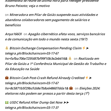
Assembleia se reúne de última hora para reeleger presidente
Bruno Peixoto; veja o motivo
Mineradora em Pilar de Goiás suspende suas atividades e
on
abandona colaboradores sem pagamento de salários e
benefícios
Anya166Ol
Apagão cibernético afeta voos, serviços bancários
on
e de comunicação em todo o mundo nesta sexta (19/7)
Bitcoin Exchange Compensation Pending Claim
➤
telegra.ph/Blockchaincom-03-17-6?
hs=fafba706e725fd87bf99f10b3e2eb616&
Realizada em
on
Pilar de Goiás a 1ª Conferência Municipal de Gestão do Trabalho e
da Educação na Saúde
Bitcoin Cash Post-Crash Refund Already Credited
➤
telegra.ph/Blockchaincom-03-17-6?
hs=8c5871b5f29bcfcb8e7b8a648607dda1&
Eleições 2024:
on
eleitores não podem ser presos a partir desta terça (1⁰)
USDC Refund After Dump Get Now ➤➤
telegra.ph/Blockchaincom-03-17-3?