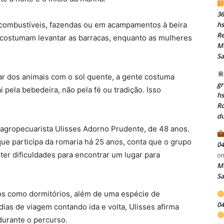
36
combustíveis, fazendas ou em acampamentos à beira
hs
Re
 costumam levantar as barracas, enquanto as mulheres
Mu
S
ar dos animais com o sol quente, a gente costuma
gr
 pela bebedeira, não pela fé ou tradição. Isso
h
Ro
du
 agropecuarista Ulisses Adorno Prudente, de 48 anos.
e participa da romaria há 25 anos, conta que o grupo
04
ter dificuldades para encontrar um lugar para
o
Mu
S
dos como dormitórios, além de uma espécie de
04
ias de viagem contando ida e volta, Ulisses afirma
 durante o percurso.