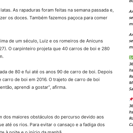
du
atas. As rapaduras foram feitas na semana passada e,
Ar
azer os doces. Também fazemos paçoca para comer
se
mu
Ar
xima de um século, Luiz e os romeiros de Anicuns
se
mu
7). O carpinteiro projeta que 40 carros de boi e 280
m.
36
h
da de 80 e fui até os anos 90 de carro de boi. Depois
Re
e carro de boi em 2016. O trajeto de carro de boi
Mu
ntão, aprendi a gostar”, afirma.
S
36
h
um dos maiores obstáculos do percurso devido aos
Ro
até os rios. Para evitar o cansaço e a fadiga dos
C
e à noite e o início da manhã.