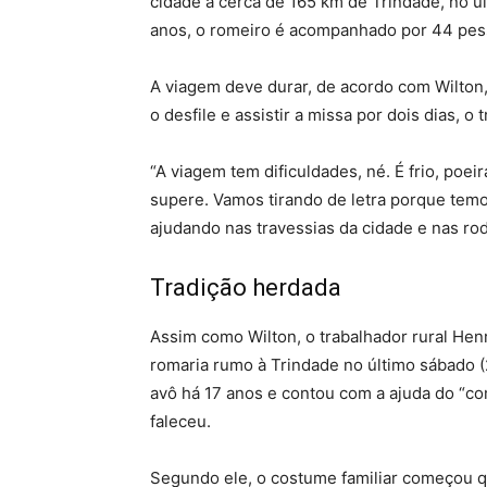
cidade a cerca de 165 km de Trindade, no úl
anos, o romeiro é acompanhado por 44 pess
A viagem deve durar, de acordo com Wilton,
o desfile e assistir a missa por dois dias, 
“A viagem tem dificuldades, né. É frio, poei
supere. Vamos tirando de letra porque temos 
ajudando nas travessias da cidade e nas rod
Tradição herdada
Assim como Wilton, o trabalhador rural Henr
romaria rumo à Trindade no último sábado 
avô há 17 anos e contou com a ajuda do “c
faleceu.
Segundo ele, o costume familiar começou qu