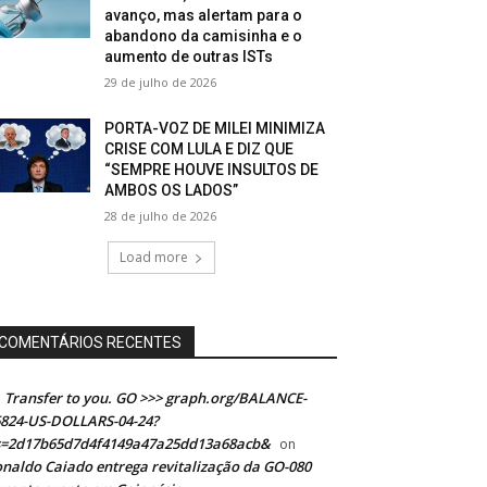
avanço, mas alertam para o
abandono da camisinha e o
aumento de outras ISTs
29 de julho de 2026
PORTA-VOZ DE MILEI MINIMIZA
CRISE COM LULA E DIZ QUE
“SEMPRE HOUVE INSULTOS DE
AMBOS OS LADOS”
28 de julho de 2026
Load more
COMENTÁRIOS RECENTES
Transfer to you. GO >>> graph.org/BALANCE-
824-US-DOLLARS-04-24?
s=2d17b65d7d4f4149a47a25dd13a68acb&
on
naldo Caiado entrega revitalização da GO-080