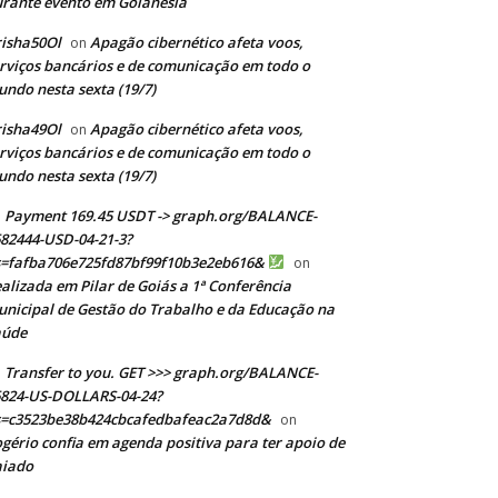
rante evento em Goianésia
isha50Ol
Apagão cibernético afeta voos,
on
rviços bancários e de comunicação em todo o
ndo nesta sexta (19/7)
isha49Ol
Apagão cibernético afeta voos,
on
rviços bancários e de comunicação em todo o
ndo nesta sexta (19/7)
Payment 169.45 USDT -> graph.org/BALANCE-
82444-USD-04-21-3?
s=fafba706e725fd87bf99f10b3e2eb616&
on
alizada em Pilar de Goiás a 1ª Conferência
nicipal de Gestão do Trabalho e da Educação na
aúde
Transfer to you. GET >>> graph.org/BALANCE-
824-US-DOLLARS-04-24?
s=c3523be38b424cbcafedbafeac2a7d8d&
on
gério confia em agenda positiva para ter apoio de
aiado