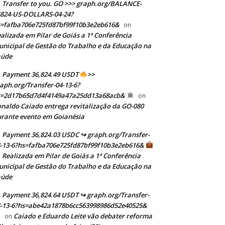
Transfer to you. GO >>> graph.org/BALANCE-
824-US-DOLLARS-04-24?
=fafba706e725fd87bf99f10b3e2eb616&
on
alizada em Pilar de Goiás a 1ª Conferência
nicipal de Gestão do Trabalho e da Educação na
aúde
Payment 36,824.49 USDT
>>
aph.org/Transfer-04-13-6?
s=2d17b65d7d4f4149a47a25dd13a68acb&
on
naldo Caiado entrega revitalização da GO-080
rante evento em Goianésia
Payment 36,824.03 USDC ↪ graph.org/Transfer-
-13-6?hs=fafba706e725fd87bf99f10b3e2eb616&
Realizada em Pilar de Goiás a 1ª Conferência
n
nicipal de Gestão do Trabalho e da Educação na
aúde
Payment 36,824.64 USDT ↪ graph.org/Transfer-
-13-6?hs=abe42a1878b6cc563998986d52e40525&
Caiado e Eduardo Leite vão debater reforma
on