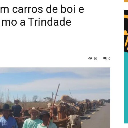
am carros de boi e
umo a Trindade
50
0