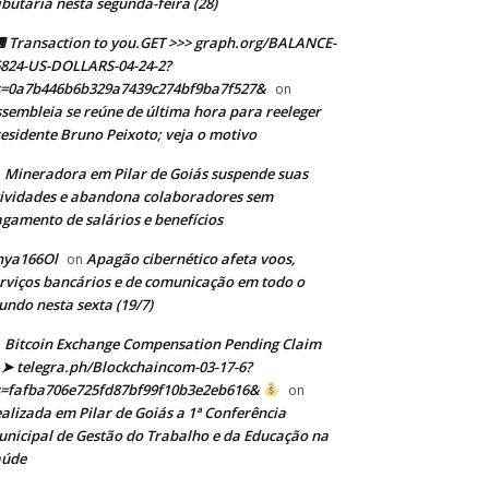
ibutária nesta segunda-feira (28)
Transaction to you.GET >>> graph.org/BALANCE-
824-US-DOLLARS-04-24-2?
s=0a7b446b6b329a7439c274bf9ba7f527&
on
sembleia se reúne de última hora para reeleger
esidente Bruno Peixoto; veja o motivo
Mineradora em Pilar de Goiás suspende suas
n
ividades e abandona colaboradores sem
gamento de salários e benefícios
nya166Ol
Apagão cibernético afeta voos,
on
rviços bancários e de comunicação em todo o
ndo nesta sexta (19/7)
Bitcoin Exchange Compensation Pending Claim
➤ telegra.ph/Blockchaincom-03-17-6?
s=fafba706e725fd87bf99f10b3e2eb616&
on
alizada em Pilar de Goiás a 1ª Conferência
nicipal de Gestão do Trabalho e da Educação na
aúde