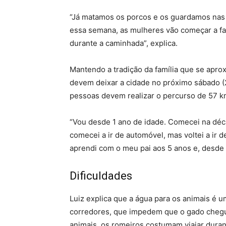
“Já matamos os porcos e os guardamos nas l
essa semana, as mulheres vão começar a f
durante a caminhada”, explica.
Mantendo a tradição da família que se apro
devem deixar a cidade no próximo sábado (2
pessoas devem realizar o percurso de 57 k
“Vou desde 1 ano de idade. Comecei na déca
comecei a ir de automóvel, mas voltei a ir d
aprendi com o meu pai aos 5 anos e, desde e
Dificuldades
Luiz explica que a água para os animais é 
corredores, que impedem que o gado chegue 
animais, os romeiros costumam viajar durant