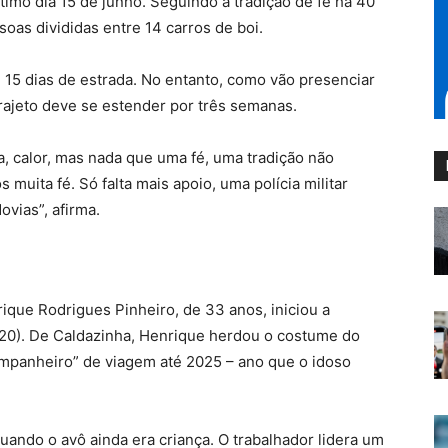
timo dia 15 de junho. Seguindo a tradição de fé há 40
oas divididas entre 14 carros de boi.
 15 dias de estrada. No entanto, como vão presenciar
o trajeto deve se estender por três semanas.
ra, calor, mas nada que uma fé, uma tradição não
muita fé. Só falta mais apoio, uma polícia militar
ovias”, afirma.
ique Rodrigues Pinheiro, de 33 anos, iniciou a
(20). De Caldazinha, Henrique herdou o costume do
ompanheiro” de viagem até 2025 – ano que o idoso
ando o avô ainda era criança. O trabalhador lidera um