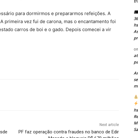
tr
⌨ 
essário para dormirmos e prepararmos refeições. A
36
 A primeira vez fui de carona, mas o encantamento foi
h
tado carros de boi e o gado. Depois comecei a vir
As
pr
o
at
pa
A
se
mu
h
Re
Mu
Next article
S
esde
PF faz operação contra fraudes no banco de Edir