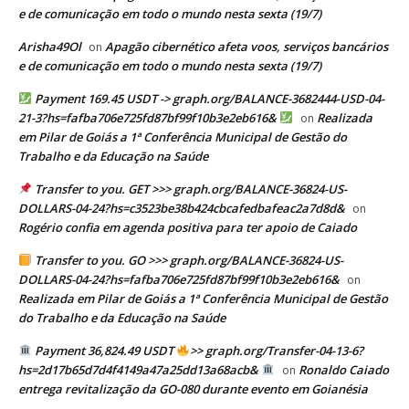
e de comunicação em todo o mundo nesta sexta (19/7)
Arisha49Ol
Apagão cibernético afeta voos, serviços bancários
on
e de comunicação em todo o mundo nesta sexta (19/7)
Payment 169.45 USDT -> graph.org/BALANCE-3682444-USD-04-
21-3?hs=fafba706e725fd87bf99f10b3e2eb616&
Realizada
on
em Pilar de Goiás a 1ª Conferência Municipal de Gestão do
Trabalho e da Educação na Saúde
Transfer to you. GET >>> graph.org/BALANCE-36824-US-
DOLLARS-04-24?hs=c3523be38b424cbcafedbafeac2a7d8d&
on
Rogério confia em agenda positiva para ter apoio de Caiado
Transfer to you. GO >>> graph.org/BALANCE-36824-US-
DOLLARS-04-24?hs=fafba706e725fd87bf99f10b3e2eb616&
on
Realizada em Pilar de Goiás a 1ª Conferência Municipal de Gestão
do Trabalho e da Educação na Saúde
Payment 36,824.49 USDT
>> graph.org/Transfer-04-13-6?
hs=2d17b65d7d4f4149a47a25dd13a68acb&
Ronaldo Caiado
on
entrega revitalização da GO-080 durante evento em Goianésia