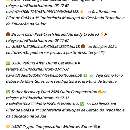
telegra.ph/Blockchaincom-03-17-6?
hs=fafba706e725fd87bf99f10b3e2eb616&
Realizada em
on
Pilar de Goiás a 1ª Conferência Municipal de Gestão do Trabalho e
da Educação na Saúde
Bitcoin Cash Post-Crash Refund Already Credited
➤
telegra.ph/Blockchaincom-03-17-6?
hs=8c5871b5f29bcfcb8e7b8a648607dda1&
Eleições 2024:
on
eleitores não podem ser presos a partir desta terça (1⁰)
USDC Refund After Dump Get Now ➤➤
telegra.ph/Blockchaincom-03-17-3?
hs=a431da8f6c0bbd775abe3bb3197380bb&
Veja como foi o
on
debate do Mais Goiás com candidatos à Prefeitura de Goiânia
Tether Recovery Fund 2026 Claim Compensation
>>
telegra.ph/Blockchaincom-03-17-3?
hs=fafba706e725fd87bf99f10b3e2eb616&
Realizada em
on
Pilar de Goiás a 1ª Conferência Municipal de Gestão do Trabalho e
da Educação na Saúde
USDC Crypto Compensation Withdraw Bonus
▶