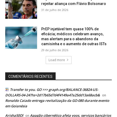
rejeitar aliança com Flávio Bolsonaro
31 de julho de 2026
PrEP injetável tem quase 100% de
eficácia; médicos celebram avanço,
mas alertam para o abandono da
camisinha e o aumento de outras ISTs
29 de julho de 2026
Load more
COMENTÁRIOS RECENTES
Transfer to you. GO >>> graph.org/BALANCE-36824-US-
DOLLARS-04-24?hs=2d17b65d7d4f4149a47a25dd13a68acb&
on
Ronaldo Caiado entrega revitalização da GO-080 durante evento
em Goianésia
Arisha50Ol
Apagão cibernético afeta voos, serviços bancários
on