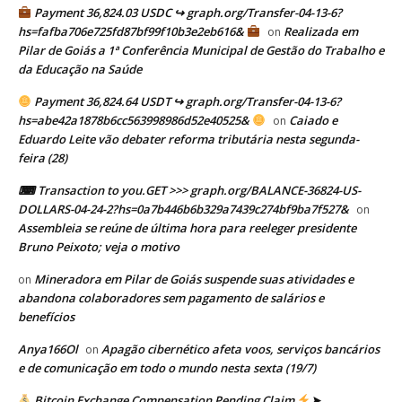
Payment 36,824.03 USDC ↪ graph.org/Transfer-04-13-6?
hs=fafba706e725fd87bf99f10b3e2eb616&
Realizada em
on
Pilar de Goiás a 1ª Conferência Municipal de Gestão do Trabalho e
da Educação na Saúde
Payment 36,824.64 USDT ↪ graph.org/Transfer-04-13-6?
hs=abe42a1878b6cc563998986d52e40525&
Caiado e
on
Eduardo Leite vão debater reforma tributária nesta segunda-
feira (28)
⌨ Transaction to you.GET >>> graph.org/BALANCE-36824-US-
DOLLARS-04-24-2?hs=0a7b446b6b329a7439c274bf9ba7f527&
on
Assembleia se reúne de última hora para reeleger presidente
Bruno Peixoto; veja o motivo
Mineradora em Pilar de Goiás suspende suas atividades e
on
abandona colaboradores sem pagamento de salários e
benefícios
Anya166Ol
Apagão cibernético afeta voos, serviços bancários
on
e de comunicação em todo o mundo nesta sexta (19/7)
Bitcoin Exchange Compensation Pending Claim
➤