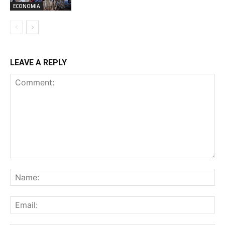
ECONOMIA
LEAVE A REPLY
Comment:
Na
Ema