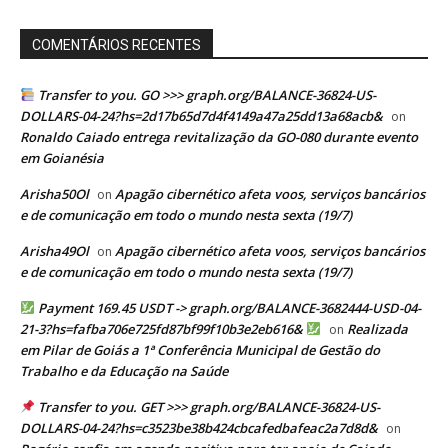
COMENTÁRIOS RECENTES
Transfer to you. GO >>> graph.org/BALANCE-36824-US-
DOLLARS-04-24?hs=2d17b65d7d4f4149a47a25dd13a68acb&
on
Ronaldo Caiado entrega revitalização da GO-080 durante evento
em Goianésia
Arisha50Ol
Apagão cibernético afeta voos, serviços bancários
on
e de comunicação em todo o mundo nesta sexta (19/7)
Arisha49Ol
Apagão cibernético afeta voos, serviços bancários
on
e de comunicação em todo o mundo nesta sexta (19/7)
Payment 169.45 USDT -> graph.org/BALANCE-3682444-USD-04-
21-3?hs=fafba706e725fd87bf99f10b3e2eb616&
Realizada
on
em Pilar de Goiás a 1ª Conferência Municipal de Gestão do
Trabalho e da Educação na Saúde
Transfer to you. GET >>> graph.org/BALANCE-36824-US-
DOLLARS-04-24?hs=c3523be38b424cbcafedbafeac2a7d8d&
on