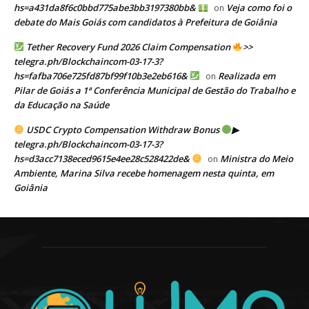
hs=a431da8f6c0bbd775abe3bb3197380bb&
Veja como foi o
on
debate do Mais Goiás com candidatos à Prefeitura de Goiânia
Tether Recovery Fund 2026 Claim Compensation
>>
telegra.ph/Blockchaincom-03-17-3?
hs=fafba706e725fd87bf99f10b3e2eb616&
Realizada em
on
Pilar de Goiás a 1ª Conferência Municipal de Gestão do Trabalho e
da Educação na Saúde
USDC Crypto Compensation Withdraw Bonus
▶
telegra.ph/Blockchaincom-03-17-3?
hs=d3acc7138eced9615e4ee28c528422de&
Ministra do Meio
on
Ambiente, Marina Silva recebe homenagem nesta quinta, em
Goiânia