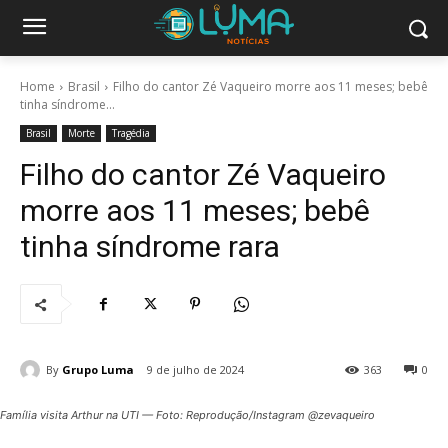
Home
Brasil
Filho do cantor Zé Vaqueiro morre aos 11 meses; bebê
tinha síndrome...
Brasil
Morte
Tragédia
Filho do cantor Zé Vaqueiro
morre aos 11 meses; bebê
tinha síndrome rara
By
Grupo Luma
9 de julho de 2024
363
0
Família visita Arthur na UTI — Foto: Reprodução/Instagram @zevaqueiro