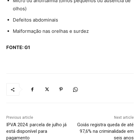
Micro ou anolftalmia (olhos pequenos ou ausência de
olhos)
Defeitos abdominais
Malformação nas orelhas e surdez
FONTE: G1
Previous article
Next article
IPVA 2024: parcela de julho já
Goiás registra queda de até
está disponível para
97,6% na criminalidade em
pagamento
seis anos