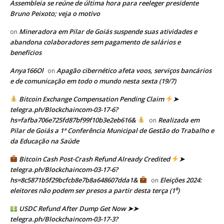
Assembleia se reúne de última hora para reeleger presidente
Bruno Peixoto; veja o motivo
Mineradora em Pilar de Goiás suspende suas atividades e
on
abandona colaboradores sem pagamento de salários e
benefícios
Anya166Ol
Apagão cibernético afeta voos, serviços bancários
on
e de comunicação em todo o mundo nesta sexta (19/7)
Bitcoin Exchange Compensation Pending Claim
➤
telegra.ph/Blockchaincom-03-17-6?
hs=fafba706e725fd87bf99f10b3e2eb616&
Realizada em
on
Pilar de Goiás a 1ª Conferência Municipal de Gestão do Trabalho e
da Educação na Saúde
Bitcoin Cash Post-Crash Refund Already Credited
➤
telegra.ph/Blockchaincom-03-17-6?
hs=8c5871b5f29bcfcb8e7b8a648607dda1&
Eleições 2024:
on
eleitores não podem ser presos a partir desta terça (1⁰)
USDC Refund After Dump Get Now ➤➤
telegra.ph/Blockchaincom-03-17-3?