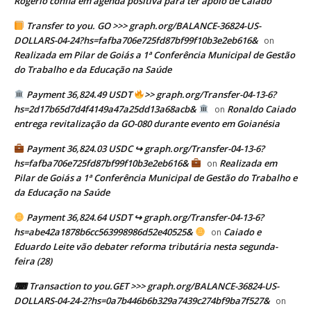
Rogério confia em agenda positiva para ter apoio de Caiado
Transfer to you. GO >>> graph.org/BALANCE-36824-US-
DOLLARS-04-24?hs=fafba706e725fd87bf99f10b3e2eb616&
on
Realizada em Pilar de Goiás a 1ª Conferência Municipal de Gestão
do Trabalho e da Educação na Saúde
Payment 36,824.49 USDT
>> graph.org/Transfer-04-13-6?
hs=2d17b65d7d4f4149a47a25dd13a68acb&
Ronaldo Caiado
on
entrega revitalização da GO-080 durante evento em Goianésia
Payment 36,824.03 USDC ↪ graph.org/Transfer-04-13-6?
hs=fafba706e725fd87bf99f10b3e2eb616&
Realizada em
on
Pilar de Goiás a 1ª Conferência Municipal de Gestão do Trabalho e
da Educação na Saúde
Payment 36,824.64 USDT ↪ graph.org/Transfer-04-13-6?
hs=abe42a1878b6cc563998986d52e40525&
Caiado e
on
Eduardo Leite vão debater reforma tributária nesta segunda-
feira (28)
⌨ Transaction to you.GET >>> graph.org/BALANCE-36824-US-
DOLLARS-04-24-2?hs=0a7b446b6b329a7439c274bf9ba7f527&
on