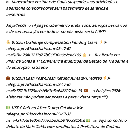
Mineradora em Pilar de Goiás suspende suas atividades e
on
abandona colaboradores sem pagamento de salários e
benefícios
Anya166Ol
Apagão cibernético afeta voos, serviços bancários
on
e de comunicação em todo o mundo nesta sexta (19/7)
Bitcoin Exchange Compensation Pending Claim
➤
telegra.ph/Blockchaincom-03-17-6?
hs=fafba706e725fd87bf99f10b3e2eb616&
Realizada em
on
Pilar de Goiás a 1ª Conferência Municipal de Gestão do Trabalho e
da Educação na Saúde
Bitcoin Cash Post-Crash Refund Already Credited
➤
telegra.ph/Blockchaincom-03-17-6?
hs=8c5871b5f29bcfcb8e7b8a648607dda1&
Eleições 2024:
on
eleitores não podem ser presos a partir desta terça (1⁰)
USDC Refund After Dump Get Now ➤➤
telegra.ph/Blockchaincom-03-17-3?
hs=a431da8f6c0bbd775abe3bb3197380bb&
Veja como foi o
on
debate do Mais Goiás com candidatos à Prefeitura de Goiânia