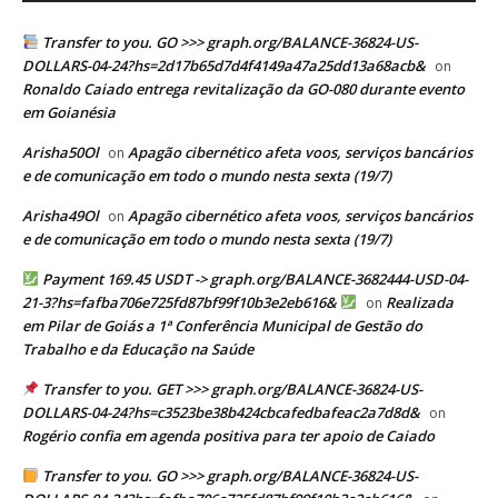
Transfer to you. GO >>> graph.org/BALANCE-36824-US-
DOLLARS-04-24?hs=2d17b65d7d4f4149a47a25dd13a68acb&
on
Ronaldo Caiado entrega revitalização da GO-080 durante evento
em Goianésia
Arisha50Ol
Apagão cibernético afeta voos, serviços bancários
on
e de comunicação em todo o mundo nesta sexta (19/7)
Arisha49Ol
Apagão cibernético afeta voos, serviços bancários
on
e de comunicação em todo o mundo nesta sexta (19/7)
Payment 169.45 USDT -> graph.org/BALANCE-3682444-USD-04-
21-3?hs=fafba706e725fd87bf99f10b3e2eb616&
Realizada
on
em Pilar de Goiás a 1ª Conferência Municipal de Gestão do
Trabalho e da Educação na Saúde
Transfer to you. GET >>> graph.org/BALANCE-36824-US-
DOLLARS-04-24?hs=c3523be38b424cbcafedbafeac2a7d8d&
on
Rogério confia em agenda positiva para ter apoio de Caiado
Transfer to you. GO >>> graph.org/BALANCE-36824-US-