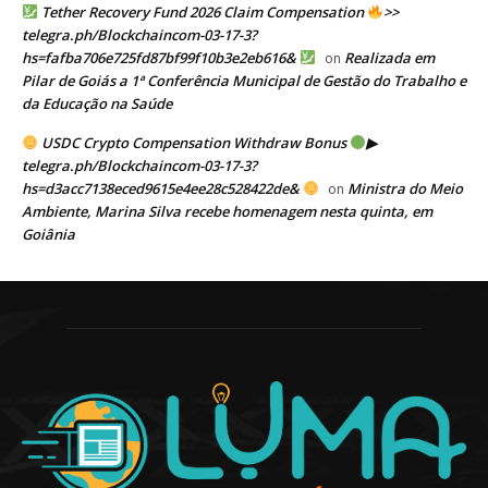
Tether Recovery Fund 2026 Claim Compensation
>>
telegra.ph/Blockchaincom-03-17-3?
hs=fafba706e725fd87bf99f10b3e2eb616&
Realizada em
on
Pilar de Goiás a 1ª Conferência Municipal de Gestão do Trabalho e
da Educação na Saúde
USDC Crypto Compensation Withdraw Bonus
▶
telegra.ph/Blockchaincom-03-17-3?
hs=d3acc7138eced9615e4ee28c528422de&
Ministra do Meio
on
Ambiente, Marina Silva recebe homenagem nesta quinta, em
Goiânia