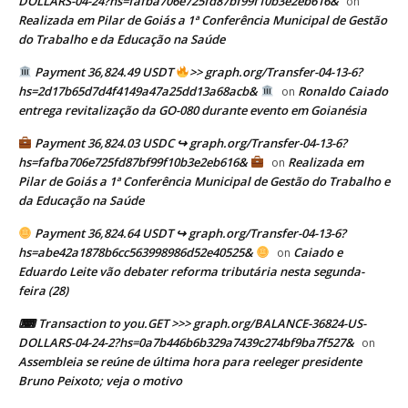
DOLLARS-04-24?hs=fafba706e725fd87bf99f10b3e2eb616&
on
Realizada em Pilar de Goiás a 1ª Conferência Municipal de Gestão
do Trabalho e da Educação na Saúde
Payment 36,824.49 USDT
>> graph.org/Transfer-04-13-6?
hs=2d17b65d7d4f4149a47a25dd13a68acb&
Ronaldo Caiado
on
entrega revitalização da GO-080 durante evento em Goianésia
Payment 36,824.03 USDC ↪ graph.org/Transfer-04-13-6?
hs=fafba706e725fd87bf99f10b3e2eb616&
Realizada em
on
Pilar de Goiás a 1ª Conferência Municipal de Gestão do Trabalho e
da Educação na Saúde
Payment 36,824.64 USDT ↪ graph.org/Transfer-04-13-6?
hs=abe42a1878b6cc563998986d52e40525&
Caiado e
on
Eduardo Leite vão debater reforma tributária nesta segunda-
feira (28)
⌨ Transaction to you.GET >>> graph.org/BALANCE-36824-US-
DOLLARS-04-24-2?hs=0a7b446b6b329a7439c274bf9ba7f527&
on
Assembleia se reúne de última hora para reeleger presidente
Bruno Peixoto; veja o motivo