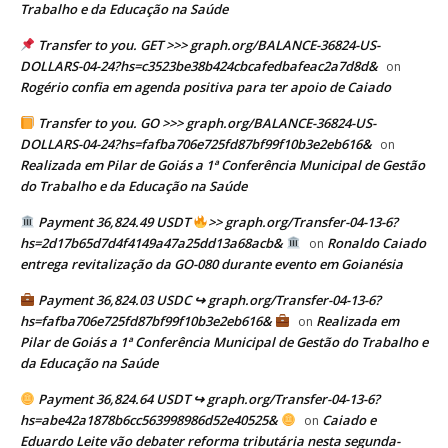
Trabalho e da Educação na Saúde
Transfer to you. GET >>> graph.org/BALANCE-36824-US-
DOLLARS-04-24?hs=c3523be38b424cbcafedbafeac2a7d8d&
on
Rogério confia em agenda positiva para ter apoio de Caiado
Transfer to you. GO >>> graph.org/BALANCE-36824-US-
DOLLARS-04-24?hs=fafba706e725fd87bf99f10b3e2eb616&
on
Realizada em Pilar de Goiás a 1ª Conferência Municipal de Gestão
do Trabalho e da Educação na Saúde
Payment 36,824.49 USDT
>> graph.org/Transfer-04-13-6?
hs=2d17b65d7d4f4149a47a25dd13a68acb&
Ronaldo Caiado
on
entrega revitalização da GO-080 durante evento em Goianésia
Payment 36,824.03 USDC ↪ graph.org/Transfer-04-13-6?
hs=fafba706e725fd87bf99f10b3e2eb616&
Realizada em
on
Pilar de Goiás a 1ª Conferência Municipal de Gestão do Trabalho e
da Educação na Saúde
Payment 36,824.64 USDT ↪ graph.org/Transfer-04-13-6?
hs=abe42a1878b6cc563998986d52e40525&
Caiado e
on
Eduardo Leite vão debater reforma tributária nesta segunda-