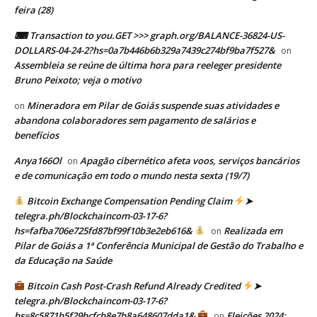
feira (28)
⌨ Transaction to you.GET >>> graph.org/BALANCE-36824-US-
DOLLARS-04-24-2?hs=0a7b446b6b329a7439c274bf9ba7f527&
on
Assembleia se reúne de última hora para reeleger presidente
Bruno Peixoto; veja o motivo
Mineradora em Pilar de Goiás suspende suas atividades e
on
abandona colaboradores sem pagamento de salários e
benefícios
Anya166Ol
Apagão cibernético afeta voos, serviços bancários
on
e de comunicação em todo o mundo nesta sexta (19/7)
Bitcoin Exchange Compensation Pending Claim
➤
telegra.ph/Blockchaincom-03-17-6?
hs=fafba706e725fd87bf99f10b3e2eb616&
Realizada em
on
Pilar de Goiás a 1ª Conferência Municipal de Gestão do Trabalho e
da Educação na Saúde
Bitcoin Cash Post-Crash Refund Already Credited
➤
telegra.ph/Blockchaincom-03-17-6?
hs=8c5871b5f29bcfcb8e7b8a648607dda1&
Eleições 2024:
on