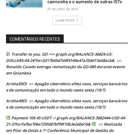
camisinha e o aumento de outras ISTs
29 de julho de 2026
Load more
COMENTÁRIOS RECENTES
Transfer to you. GO >>> graph.org/BALANCE-36824-US-
DOLLARS-04-24?hs=2d17b65d7d4f4149a47a25dd13a68acb&
on
Ronaldo Caiado entrega revitalização da GO-080 durante evento
em Goianésia
Arisha50Ol
Apagão cibernético afeta voos, serviços bancários
on
e de comunicação em todo o mundo nesta sexta (19/7)
Arisha49Ol
Apagão cibernético afeta voos, serviços bancários
on
e de comunicação em todo o mundo nesta sexta (19/7)
Payment 169.45 USDT -> graph.org/BALANCE-3682444-USD-04-
21-3?hs=fafba706e725fd87bf99f10b3e2eb616&
Realizada
on
em Pilar de Goiás a 1ª Conferência Municipal de Gestão do