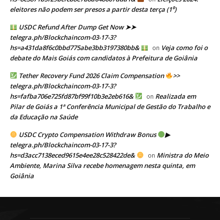
eleitores não podem ser presos a partir desta terça (1⁰)
USDC Refund After Dump Get Now ➤➤
telegra.ph/Blockchaincom-03-17-3?
hs=a431da8f6c0bbd775abe3bb3197380bb&
Veja como foi o
on
debate do Mais Goiás com candidatos à Prefeitura de Goiânia
Tether Recovery Fund 2026 Claim Compensation
>>
telegra.ph/Blockchaincom-03-17-3?
hs=fafba706e725fd87bf99f10b3e2eb616&
Realizada em
on
Pilar de Goiás a 1ª Conferência Municipal de Gestão do Trabalho e
da Educação na Saúde
USDC Crypto Compensation Withdraw Bonus
▶
telegra.ph/Blockchaincom-03-17-3?
hs=d3acc7138eced9615e4ee28c528422de&
Ministra do Meio
on
Ambiente, Marina Silva recebe homenagem nesta quinta, em
Goiânia