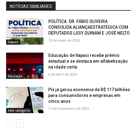
NOTÍCIAS SIMILIARES
POLÍTICA: DR. FÁBIO OLIVEIRA
CONSOLIDA ALIANÇAESTRATÉGICA COM
DEPUTADOS LSSY QUINAM E JOSÉ NELTO
13 de maio de 2026
Itapaci
Educação de Itapaci recebe prêmio
estadual e se destaca em alfabetização
na idade certa
2 de abril de 2026
Educação
Pix já gerou economia de R$ 117 bilhões
para consumidores e empresas em
cinco anos
17 de novembro de 2025
Sem categoria