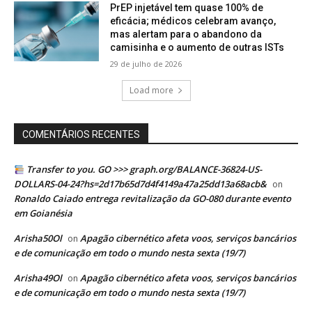
PrEP injetável tem quase 100% de
eficácia; médicos celebram avanço,
mas alertam para o abandono da
camisinha e o aumento de outras ISTs
29 de julho de 2026
Load more
COMENTÁRIOS RECENTES
Transfer to you. GO >>> graph.org/BALANCE-36824-US-
DOLLARS-04-24?hs=2d17b65d7d4f4149a47a25dd13a68acb&
on
Ronaldo Caiado entrega revitalização da GO-080 durante evento
em Goianésia
Arisha50Ol
Apagão cibernético afeta voos, serviços bancários
on
e de comunicação em todo o mundo nesta sexta (19/7)
Arisha49Ol
Apagão cibernético afeta voos, serviços bancários
on
e de comunicação em todo o mundo nesta sexta (19/7)