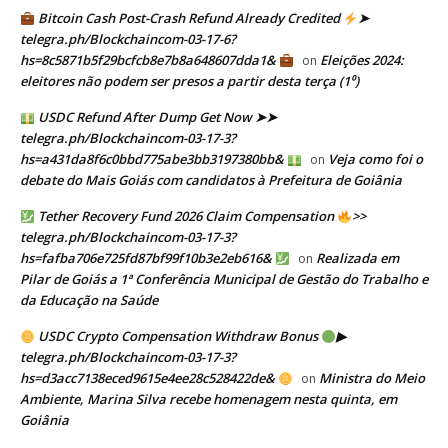
Bitcoin Cash Post-Crash Refund Already Credited
➤
telegra.ph/Blockchaincom-03-17-6?
hs=8c5871b5f29bcfcb8e7b8a648607dda1&
Eleições 2024:
on
eleitores não podem ser presos a partir desta terça (1⁰)
USDC Refund After Dump Get Now ➤➤
telegra.ph/Blockchaincom-03-17-3?
hs=a431da8f6c0bbd775abe3bb3197380bb&
Veja como foi o
on
debate do Mais Goiás com candidatos à Prefeitura de Goiânia
Tether Recovery Fund 2026 Claim Compensation
>>
telegra.ph/Blockchaincom-03-17-3?
hs=fafba706e725fd87bf99f10b3e2eb616&
Realizada em
on
Pilar de Goiás a 1ª Conferência Municipal de Gestão do Trabalho e
da Educação na Saúde
USDC Crypto Compensation Withdraw Bonus
▶
telegra.ph/Blockchaincom-03-17-3?
hs=d3acc7138eced9615e4ee28c528422de&
Ministra do Meio
on
Ambiente, Marina Silva recebe homenagem nesta quinta, em
Goiânia