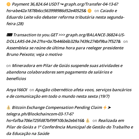
Payment 36,824.64 USDT ↪ graph.org/Transfer-04-13-6?
hs=abe42a1878b6cc563998986d52e40525&
Caiado e
on
Eduardo Leite vão debater reforma tributária nesta segunda-
feira (28)
⌨ Transaction to you.GET >>> graph.org/BALANCE-36824-US-
DOLLARS-04-24-2?hs=0a7b446b6b329a7439c274bf9ba7f527&
on
Assembleia se reúne de última hora para reeleger presidente
Bruno Peixoto; veja o motivo
Mineradora em Pilar de Goiás suspende suas atividades e
on
abandona colaboradores sem pagamento de salários e
benefícios
Anya166Ol
Apagão cibernético afeta voos, serviços bancários
on
e de comunicação em todo o mundo nesta sexta (19/7)
Bitcoin Exchange Compensation Pending Claim
➤
telegra.ph/Blockchaincom-03-17-6?
hs=fafba706e725fd87bf99f10b3e2eb616&
Realizada em
on
Pilar de Goiás a 1ª Conferência Municipal de Gestão do Trabalho e
da Educação na Saúde