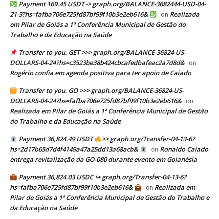
Payment 169.45 USDT -> graph.org/BALANCE-3682444-USD-04-
21-3?hs=fafba706e725fd87bf99f10b3e2eb616&
Realizada
on
em Pilar de Goiás a 1ª Conferência Municipal de Gestão do
Trabalho e da Educação na Saúde
Transfer to you. GET >>> graph.org/BALANCE-36824-US-
DOLLARS-04-24?hs=c3523be38b424cbcafedbafeac2a7d8d&
on
Rogério confia em agenda positiva para ter apoio de Caiado
Transfer to you. GO >>> graph.org/BALANCE-36824-US-
DOLLARS-04-24?hs=fafba706e725fd87bf99f10b3e2eb616&
on
Realizada em Pilar de Goiás a 1ª Conferência Municipal de Gestão
do Trabalho e da Educação na Saúde
Payment 36,824.49 USDT
>> graph.org/Transfer-04-13-6?
hs=2d17b65d7d4f4149a47a25dd13a68acb&
Ronaldo Caiado
on
entrega revitalização da GO-080 durante evento em Goianésia
Payment 36,824.03 USDC ↪ graph.org/Transfer-04-13-6?
hs=fafba706e725fd87bf99f10b3e2eb616&
Realizada em
on
Pilar de Goiás a 1ª Conferência Municipal de Gestão do Trabalho e
da Educação na Saúde