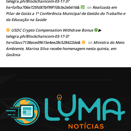
telegra.ph/Blockchaincom-03-17-3?
hs=fafba706e725fd87bf99f10b3e2eb616&
Realizada em
on
Pilar de Goiás a 1ª Conferência Municipal de Gestão do Trabalho e
da Educação na Saúde
USDC Crypto Compensation Withdraw Bonus
▶
telegra.ph/Blockchaincom-03-17-3?
hs=d3acc7138eced9615e4ee28c528422de&
Ministra do Meio
on
Ambiente, Marina Silva recebe homenagem nesta quinta, em
Goiânia