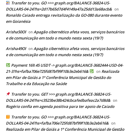
Transfer to you. GO >>> graph.org/BALANCE-36824-US-
DOLLARS-04-24?hs=2d17b65d7d4f4149a47a25dd13a68acb&
on
Ronaldo Caiado entrega revitalização da GO-080 durante evento
em Goianésia
Arisha50Ol
Apagão cibernético afeta voos, serviços bancários
on
e de comunicação em todo o mundo nesta sexta (19/7)
Arisha49Ol
Apagão cibernético afeta voos, serviços bancários
on
e de comunicação em todo o mundo nesta sexta (19/7)
Payment 169.45 USDT -> graph.org/BALANCE-3682444-USD-04-
21-3?hs=fafba706e725fd87bf99f10b3e2eb616&
Realizada
on
em Pilar de Goiás a 1ª Conferência Municipal de Gestão do
Trabalho e da Educação na Saúde
Transfer to you. GET >>> graph.org/BALANCE-36824-US-
DOLLARS-04-24?hs=c3523be38b424cbcafedbafeac2a7d8d&
on
Rogério confia em agenda positiva para ter apoio de Caiado
Transfer to you. GO >>> graph.org/BALANCE-36824-US-
DOLLARS-04-24?hs=fafba706e725fd87bf99f10b3e2eb616&
on
Realizada em Pilar de Goiás a 1ª Conferência Municipal de Gestão