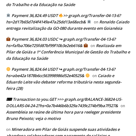
do Trabalho e da Educação na Saúde
Payment 36,824.49 USDT
>> graph.org/Transfer-04-13-6?
hs=2d17b65d7d4f4149a47a25dd13a68acb&
Ronaldo Caiado
on
entrega revitalização da GO-080 durante evento em Goianésia
Payment 36,824.03 USDC ↪ graph.org/Transfer-04-13-6?
hs=fafba706e725fd87bf99f10b3e2eb616&
Realizada em
on
Pilar de Goiás a 1ª Conferência Municipal de Gestão do Trabalho e
da Educação na Saúde
Payment 36,824.64 USDT ↪ graph.org/Transfer-04-13-6?
hs=abe42a1878b6cc563998986d52e40525&
Caiado e
on
Eduardo Leite vão debater reforma tributária nesta segunda-
feira (28)
⌨ Transaction to you.GET >>> graph.org/BALANCE-36824-US-
DOLLARS-04-24-2?hs=0a7b446b6b329a7439c274bf9ba7f527&
on
Assembleia se reúne de última hora para reeleger presidente
Bruno Peixoto; veja o motivo
Mineradora em Pilar de Goiás suspende suas atividades e
on
abandona colaboradores sem pagamento de salários e