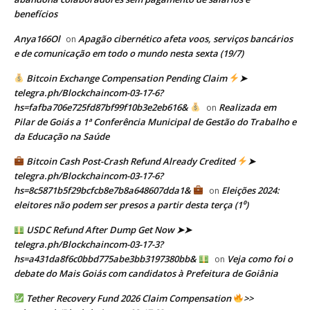
benefícios
Anya166Ol
Apagão cibernético afeta voos, serviços bancários
on
e de comunicação em todo o mundo nesta sexta (19/7)
Bitcoin Exchange Compensation Pending Claim
➤
telegra.ph/Blockchaincom-03-17-6?
hs=fafba706e725fd87bf99f10b3e2eb616&
Realizada em
on
Pilar de Goiás a 1ª Conferência Municipal de Gestão do Trabalho e
da Educação na Saúde
Bitcoin Cash Post-Crash Refund Already Credited
➤
telegra.ph/Blockchaincom-03-17-6?
hs=8c5871b5f29bcfcb8e7b8a648607dda1&
Eleições 2024:
on
eleitores não podem ser presos a partir desta terça (1⁰)
USDC Refund After Dump Get Now ➤➤
telegra.ph/Blockchaincom-03-17-3?
hs=a431da8f6c0bbd775abe3bb3197380bb&
Veja como foi o
on
debate do Mais Goiás com candidatos à Prefeitura de Goiânia
Tether Recovery Fund 2026 Claim Compensation
>>