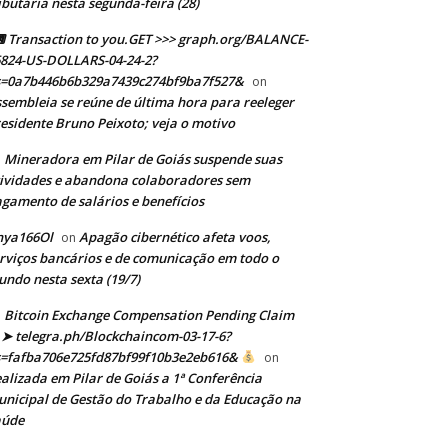
ibutária nesta segunda-feira (28)
Transaction to you.GET >>> graph.org/BALANCE-
824-US-DOLLARS-04-24-2?
s=0a7b446b6b329a7439c274bf9ba7f527&
on
sembleia se reúne de última hora para reeleger
esidente Bruno Peixoto; veja o motivo
Mineradora em Pilar de Goiás suspende suas
n
ividades e abandona colaboradores sem
gamento de salários e benefícios
nya166Ol
Apagão cibernético afeta voos,
on
rviços bancários e de comunicação em todo o
ndo nesta sexta (19/7)
Bitcoin Exchange Compensation Pending Claim
➤ telegra.ph/Blockchaincom-03-17-6?
s=fafba706e725fd87bf99f10b3e2eb616&
on
alizada em Pilar de Goiás a 1ª Conferência
nicipal de Gestão do Trabalho e da Educação na
aúde