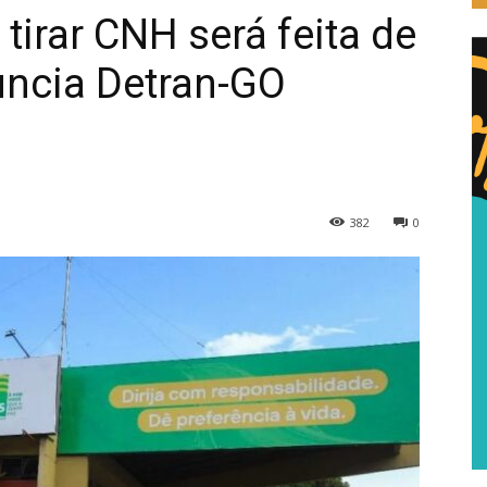
 tirar CNH será feita de
uncia Detran-GO
382
0