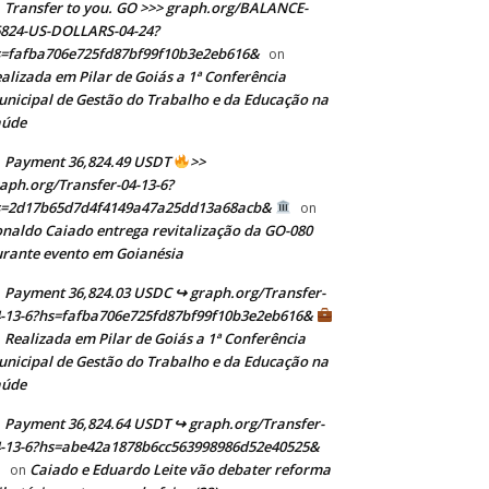
Transfer to you. GO >>> graph.org/BALANCE-
824-US-DOLLARS-04-24?
=fafba706e725fd87bf99f10b3e2eb616&
on
alizada em Pilar de Goiás a 1ª Conferência
nicipal de Gestão do Trabalho e da Educação na
aúde
Payment 36,824.49 USDT
>>
aph.org/Transfer-04-13-6?
s=2d17b65d7d4f4149a47a25dd13a68acb&
on
naldo Caiado entrega revitalização da GO-080
rante evento em Goianésia
Payment 36,824.03 USDC ↪ graph.org/Transfer-
-13-6?hs=fafba706e725fd87bf99f10b3e2eb616&
Realizada em Pilar de Goiás a 1ª Conferência
n
nicipal de Gestão do Trabalho e da Educação na
aúde
Payment 36,824.64 USDT ↪ graph.org/Transfer-
-13-6?hs=abe42a1878b6cc563998986d52e40525&
Caiado e Eduardo Leite vão debater reforma
on