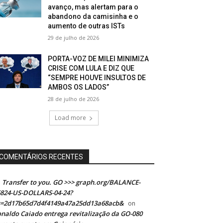
avanço, mas alertam para o
abandono da camisinha e o
aumento de outras ISTs
29 de julho de 2026
PORTA-VOZ DE MILEI MINIMIZA
CRISE COM LULA E DIZ QUE
“SEMPRE HOUVE INSULTOS DE
AMBOS OS LADOS”
28 de julho de 2026
Load more
COMENTÁRIOS RECENTES
Transfer to you. GO >>> graph.org/BALANCE-
824-US-DOLLARS-04-24?
s=2d17b65d7d4f4149a47a25dd13a68acb&
on
naldo Caiado entrega revitalização da GO-080