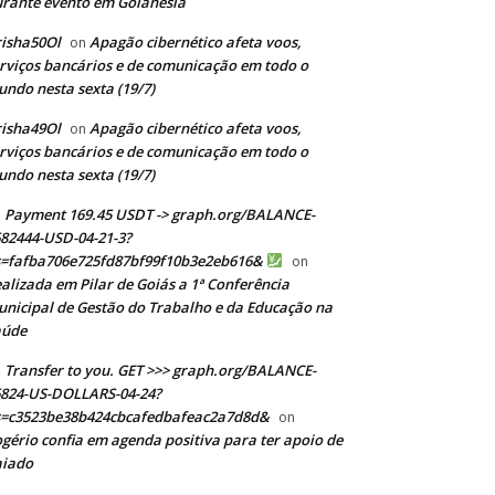
rante evento em Goianésia
isha50Ol
Apagão cibernético afeta voos,
on
rviços bancários e de comunicação em todo o
ndo nesta sexta (19/7)
isha49Ol
Apagão cibernético afeta voos,
on
rviços bancários e de comunicação em todo o
ndo nesta sexta (19/7)
Payment 169.45 USDT -> graph.org/BALANCE-
82444-USD-04-21-3?
s=fafba706e725fd87bf99f10b3e2eb616&
on
alizada em Pilar de Goiás a 1ª Conferência
nicipal de Gestão do Trabalho e da Educação na
aúde
Transfer to you. GET >>> graph.org/BALANCE-
824-US-DOLLARS-04-24?
s=c3523be38b424cbcafedbafeac2a7d8d&
on
gério confia em agenda positiva para ter apoio de
aiado