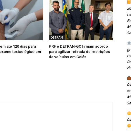
36
hs
Re
Mu
S
DETRAN
têm até 120 dias para
PRF e DETRAN-GO firmam acordo
gr
 exame toxicológico em
para agilizar retirada de restrições
h
de veículos em Goiás
Ro
du
04
o
Mu
S
04