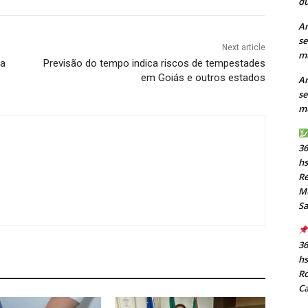
du
Ar
se
Next article
mu
ra
Previsão do tempo indica riscos de tempestades
em Goiás e outros estados
Ar
se
mu
36
h
Re
Mu
S
36
h
Ro
C