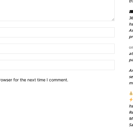
tr
⌨ 
36
h
Name:
As
pr
Email:
o
at
pa
Website:
A
se
rowser for the next time I comment.
mu
h
Re
Mu
S