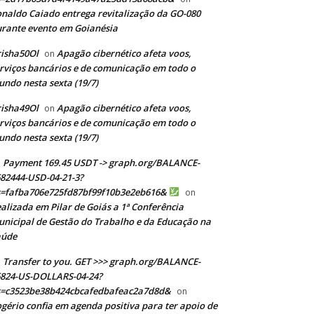
naldo Caiado entrega revitalização da GO-080
rante evento em Goianésia
isha50Ol
Apagão cibernético afeta voos,
on
rviços bancários e de comunicação em todo o
ndo nesta sexta (19/7)
isha49Ol
Apagão cibernético afeta voos,
on
rviços bancários e de comunicação em todo o
ndo nesta sexta (19/7)
Payment 169.45 USDT -> graph.org/BALANCE-
82444-USD-04-21-3?
s=fafba706e725fd87bf99f10b3e2eb616&
on
alizada em Pilar de Goiás a 1ª Conferência
nicipal de Gestão do Trabalho e da Educação na
aúde
Transfer to you. GET >>> graph.org/BALANCE-
824-US-DOLLARS-04-24?
s=c3523be38b424cbcafedbafeac2a7d8d&
on
gério confia em agenda positiva para ter apoio de