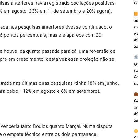
sas anteriores havia registrado oscilações positivas
C
19% em agosto, 23% em 11 de setembro e 20% agora).
36
ada nas pesquisas anteriores tivesse continuado, o
hs
Re
6 pontos percentuais, mas ele aparece com 20.
Mu
S
que houve, da quarta passada para cá, uma reversão de
pre em crescimento, desta vez essa projeção não se
gr
h
Ro
trada nas últimas duas pesquisas (tinha 18% em junho,
du
para baixo – 12% em agosto e 8% em setembro).
04
o
Mu
S
venceria tanto Boulos quanto Marçal. Numa disputa
ue o empate técnico entre os dois permanece.
04