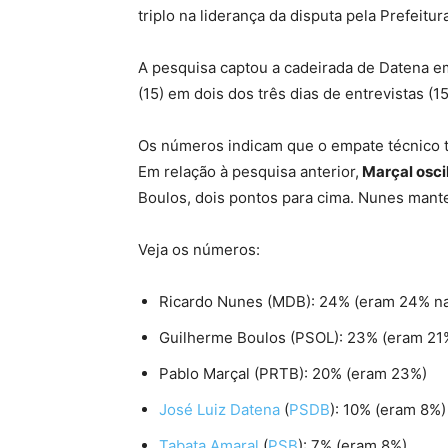
triplo na liderança da disputa pela Prefeitu
A pesquisa captou a cadeirada de Datena e
(15) em dois dos três dias de entrevistas (15
Os números indicam que o empate técnico tr
Em relação à pesquisa anterior,
Marçal osci
Boulos, dois pontos para cima. Nunes man
Veja os números:
Ricardo Nunes (MDB): 24% (eram 24% na 
Guilherme Boulos (PSOL): 23% (eram 21
Pablo Marçal (PRTB): 20% (eram 23%)
José Luiz Datena
(
PSDB
): 10% (eram 8%)
Tabata Amaral
(
PSB
): 7% (eram 8%)