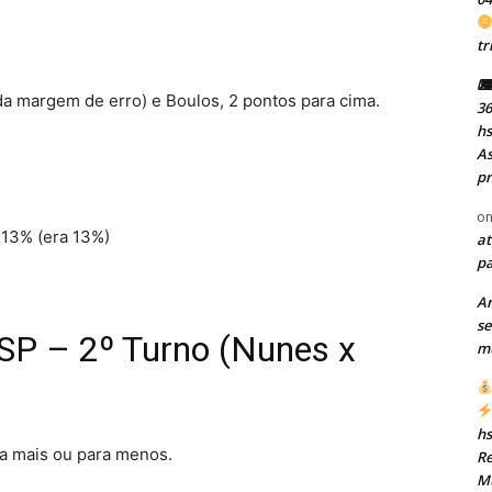
tr
⌨ 
da margem de erro) e Boulos, 2 pontos para cima.
36
h
As
pr
o
 13% (era 13%)
at
pa
A
se
SP – 2º Turno (Nunes x
mu
h
a mais ou para menos.
Re
Mu