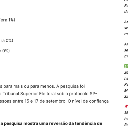
Ro
du
(era 1%)
Ar
se
mu
era 0%)
Ar
se
a 0%)
mu
36
h
Re
s para mais ou para menos. A pesquisa foi
Mu
Tribunal Superior Eleitoral sob o protocolo SP-
S
soas entre 15 e 17 de setembro. O nível de confiança
36
h
, a pesquisa mostra uma reversão da tendência de
Ro