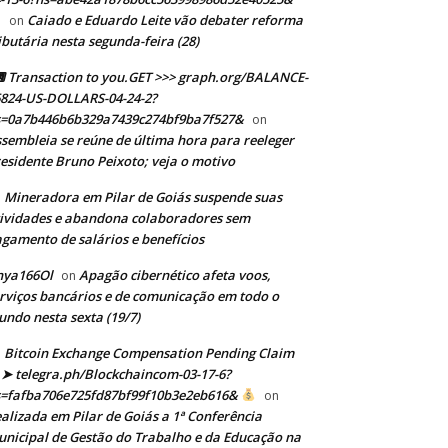
Caiado e Eduardo Leite vão debater reforma
on
ibutária nesta segunda-feira (28)
Transaction to you.GET >>> graph.org/BALANCE-
824-US-DOLLARS-04-24-2?
s=0a7b446b6b329a7439c274bf9ba7f527&
on
sembleia se reúne de última hora para reeleger
esidente Bruno Peixoto; veja o motivo
Mineradora em Pilar de Goiás suspende suas
n
ividades e abandona colaboradores sem
gamento de salários e benefícios
nya166Ol
Apagão cibernético afeta voos,
on
rviços bancários e de comunicação em todo o
ndo nesta sexta (19/7)
Bitcoin Exchange Compensation Pending Claim
➤ telegra.ph/Blockchaincom-03-17-6?
s=fafba706e725fd87bf99f10b3e2eb616&
on
alizada em Pilar de Goiás a 1ª Conferência
nicipal de Gestão do Trabalho e da Educação na