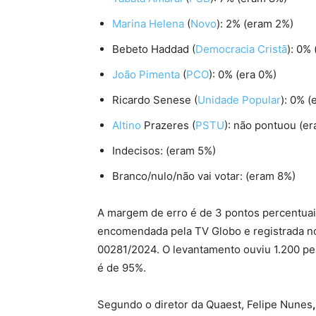
Marina Helena
(
Novo
): 2% (eram 2%)
Bebeto Haddad (
Democracia Cristã
): 0% 
João Pimenta
(
PCO
): 0% (era 0%)
Ricardo Senese (
Unidade Popular
): 0% (
Altino
Prazeres (
PSTU
): não pontuou (er
Indecisos: (eram 5%)
Branco/nulo/não vai votar: (eram 8%)
A margem de erro é de 3 pontos percentuai
encomendada pela TV Globo e registrada no 
00281/2024. O levantamento ouviu 1.200 pes
é de 95%.
Segundo o diretor da Quaest, Felipe Nunes