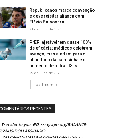
Republicanos marca convenção
e deve rejeitar aliança com
Flávio Bolsonaro
31 de julho de 2026
PrEP injetável tem quase 100%
de eficácia; médicos celebram
avanço, mas alertam para o
abandono da camisinha e o
aumento de outras ISTs
29 de julho de 2026
Load more
COMENTÁRIOS RECENTES
Transfer to you. GO >>> graph.org/BALANCE-
824-US-DOLLARS-04-24?
s=2d17b65d7d4f4149a47a25dd13a68acb&
on