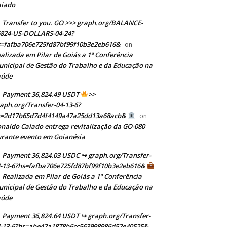
aiado
Transfer to you. GO >>> graph.org/BALANCE-
824-US-DOLLARS-04-24?
=fafba706e725fd87bf99f10b3e2eb616&
on
alizada em Pilar de Goiás a 1ª Conferência
nicipal de Gestão do Trabalho e da Educação na
aúde
Payment 36,824.49 USDT
>>
aph.org/Transfer-04-13-6?
s=2d17b65d7d4f4149a47a25dd13a68acb&
on
naldo Caiado entrega revitalização da GO-080
rante evento em Goianésia
Payment 36,824.03 USDC ↪ graph.org/Transfer-
-13-6?hs=fafba706e725fd87bf99f10b3e2eb616&
Realizada em Pilar de Goiás a 1ª Conferência
n
nicipal de Gestão do Trabalho e da Educação na
aúde
Payment 36,824.64 USDT ↪ graph.org/Transfer-
-13-6?hs=abe42a1878b6cc563998986d52e40525&