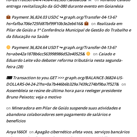
entrega revitalização da GO-080 durante evento em Goianésia
Payment 36,824.03 USDC ↪ graph.org/Transfer-04-13-6?
hs=fafba706e725fd87bf99f10b3e2eb616&
Realizada em
on
Pilar de Goiás a 1ª Conferência Municipal de Gestão do Trabalho e
da Educação na Saúde
Payment 36,824.64 USDT ↪ graph.org/Transfer-04-13-6?
hs=abe42a1878b6cc563998986d52e40525&
Caiado e
on
Eduardo Leite vão debater reforma tributária nesta segunda-
feira (28)
⌨ Transaction to you.GET >>> graph.org/BALANCE-36824-US-
DOLLARS-04-24-2?hs=0a7b446b6b329a7439c274bf9ba7f527&
on
Assembleia se reúne de última hora para reeleger presidente
Bruno Peixoto; veja o motivo
Mineradora em Pilar de Goiás suspende suas atividades e
on
abandona colaboradores sem pagamento de salários e
benefícios
Anya166Ol
Apagão cibernético afeta voos, serviços bancários
on