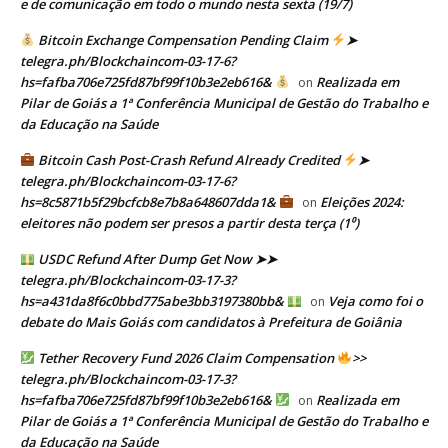
e de comunicação em todo o mundo nesta sexta (19/7)
Bitcoin Exchange Compensation Pending Claim
➤
telegra.ph/Blockchaincom-03-17-6?
hs=fafba706e725fd87bf99f10b3e2eb616&
Realizada em
on
Pilar de Goiás a 1ª Conferência Municipal de Gestão do Trabalho e
da Educação na Saúde
Bitcoin Cash Post-Crash Refund Already Credited
➤
telegra.ph/Blockchaincom-03-17-6?
hs=8c5871b5f29bcfcb8e7b8a648607dda1&
Eleições 2024:
on
eleitores não podem ser presos a partir desta terça (1⁰)
USDC Refund After Dump Get Now ➤➤
telegra.ph/Blockchaincom-03-17-3?
hs=a431da8f6c0bbd775abe3bb3197380bb&
Veja como foi o
on
debate do Mais Goiás com candidatos à Prefeitura de Goiânia
Tether Recovery Fund 2026 Claim Compensation
>>
telegra.ph/Blockchaincom-03-17-3?
hs=fafba706e725fd87bf99f10b3e2eb616&
Realizada em
on
Pilar de Goiás a 1ª Conferência Municipal de Gestão do Trabalho e
da Educação na Saúde