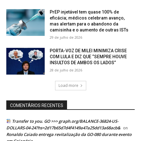
PrEP injetável tem quase 100% de
eficácia; médicos celebram avanço,
mas alertam para o abandono da
camisinha e o aumento de outras ISTs
29 de julho de 2026
PORTA-VOZ DE MILEI MINIMIZA CRISE
COM LULA E DIZ QUE “SEMPRE HOUVE
INSULTOS DE AMBOS OS LADOS”
28 de julho de 2026
Load more
COMENTÁRIOS RECENTES
Transfer to you. GO >>> graph.org/BALANCE-36824-US-
DOLLARS-04-24?hs=2d17b65d7d4f4149a47a25dd13a68acb&
on
Ronaldo Caiado entrega revitalização da GO-080 durante evento