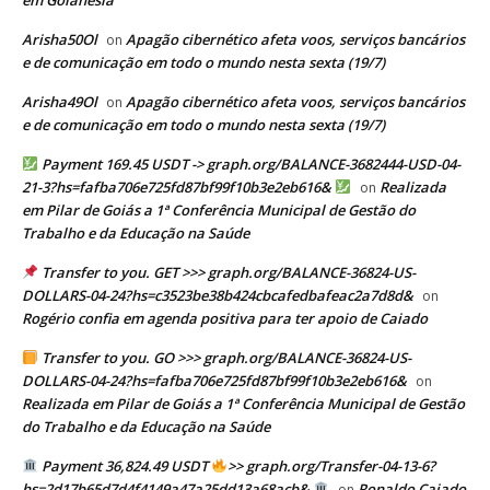
em Goianésia
Arisha50Ol
Apagão cibernético afeta voos, serviços bancários
on
e de comunicação em todo o mundo nesta sexta (19/7)
Arisha49Ol
Apagão cibernético afeta voos, serviços bancários
on
e de comunicação em todo o mundo nesta sexta (19/7)
Payment 169.45 USDT -> graph.org/BALANCE-3682444-USD-04-
21-3?hs=fafba706e725fd87bf99f10b3e2eb616&
Realizada
on
em Pilar de Goiás a 1ª Conferência Municipal de Gestão do
Trabalho e da Educação na Saúde
Transfer to you. GET >>> graph.org/BALANCE-36824-US-
DOLLARS-04-24?hs=c3523be38b424cbcafedbafeac2a7d8d&
on
Rogério confia em agenda positiva para ter apoio de Caiado
Transfer to you. GO >>> graph.org/BALANCE-36824-US-
DOLLARS-04-24?hs=fafba706e725fd87bf99f10b3e2eb616&
on
Realizada em Pilar de Goiás a 1ª Conferência Municipal de Gestão
do Trabalho e da Educação na Saúde
Payment 36,824.49 USDT
>> graph.org/Transfer-04-13-6?
hs=2d17b65d7d4f4149a47a25dd13a68acb&
Ronaldo Caiado
on