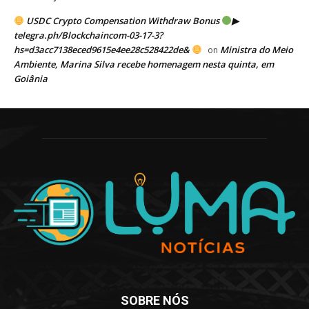
USDC Crypto Compensation Withdraw Bonus
▶
telegra.ph/Blockchaincom-03-17-3?
hs=d3acc7138eced9615e4ee28c528422de&
Ministra do Meio
on
Ambiente, Marina Silva recebe homenagem nesta quinta, em
Goiânia
SOBRE NÓS