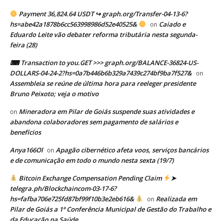
Payment 36,824.64 USDT ↪ graph.org/Transfer-04-13-6?
hs=abe42a1878b6cc563998986d52e40525&
Caiado e
on
Eduardo Leite vão debater reforma tributária nesta segunda-
feira (28)
⌨ Transaction to you.GET >>> graph.org/BALANCE-36824-US-
DOLLARS-04-24-2?hs=0a7b446b6b329a7439c274bf9ba7f527&
on
Assembleia se reúne de última hora para reeleger presidente
Bruno Peixoto; veja o motivo
Mineradora em Pilar de Goiás suspende suas atividades e
on
abandona colaboradores sem pagamento de salários e
benefícios
Anya166Ol
Apagão cibernético afeta voos, serviços bancários
on
e de comunicação em todo o mundo nesta sexta (19/7)
Bitcoin Exchange Compensation Pending Claim
➤
telegra.ph/Blockchaincom-03-17-6?
hs=fafba706e725fd87bf99f10b3e2eb616&
Realizada em
on
Pilar de Goiás a 1ª Conferência Municipal de Gestão do Trabalho e
da Educação na Saúde