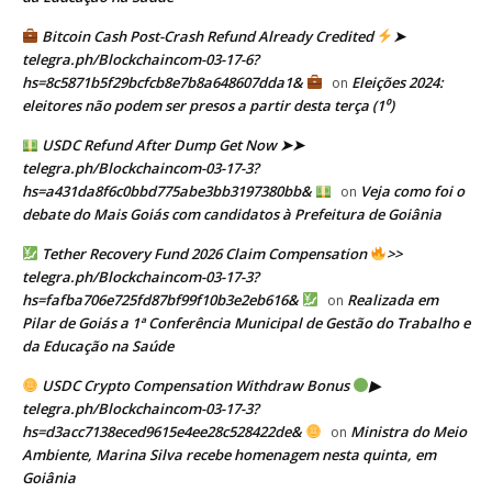
Bitcoin Cash Post-Crash Refund Already Credited
➤
telegra.ph/Blockchaincom-03-17-6?
hs=8c5871b5f29bcfcb8e7b8a648607dda1&
Eleições 2024:
on
eleitores não podem ser presos a partir desta terça (1⁰)
USDC Refund After Dump Get Now ➤➤
telegra.ph/Blockchaincom-03-17-3?
hs=a431da8f6c0bbd775abe3bb3197380bb&
Veja como foi o
on
debate do Mais Goiás com candidatos à Prefeitura de Goiânia
Tether Recovery Fund 2026 Claim Compensation
>>
telegra.ph/Blockchaincom-03-17-3?
hs=fafba706e725fd87bf99f10b3e2eb616&
Realizada em
on
Pilar de Goiás a 1ª Conferência Municipal de Gestão do Trabalho e
da Educação na Saúde
USDC Crypto Compensation Withdraw Bonus
▶
telegra.ph/Blockchaincom-03-17-3?
hs=d3acc7138eced9615e4ee28c528422de&
Ministra do Meio
on
Ambiente, Marina Silva recebe homenagem nesta quinta, em
Goiânia