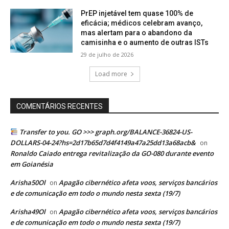
PrEP injetável tem quase 100% de
eficácia; médicos celebram avanço,
mas alertam para o abandono da
camisinha e o aumento de outras ISTs
29 de julho de 2026
Load more
COMENTÁRIOS RECENTES
Transfer to you. GO >>> graph.org/BALANCE-36824-US-
DOLLARS-04-24?hs=2d17b65d7d4f4149a47a25dd13a68acb&
on
Ronaldo Caiado entrega revitalização da GO-080 durante evento
em Goianésia
Arisha50Ol
Apagão cibernético afeta voos, serviços bancários
on
e de comunicação em todo o mundo nesta sexta (19/7)
Arisha49Ol
Apagão cibernético afeta voos, serviços bancários
on
e de comunicação em todo o mundo nesta sexta (19/7)