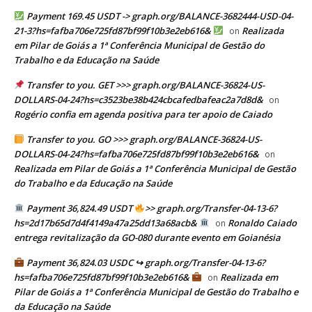
Payment 169.45 USDT -> graph.org/BALANCE-3682444-USD-04-
21-3?hs=fafba706e725fd87bf99f10b3e2eb616&
Realizada
on
em Pilar de Goiás a 1ª Conferência Municipal de Gestão do
Trabalho e da Educação na Saúde
Transfer to you. GET >>> graph.org/BALANCE-36824-US-
DOLLARS-04-24?hs=c3523be38b424cbcafedbafeac2a7d8d&
on
Rogério confia em agenda positiva para ter apoio de Caiado
Transfer to you. GO >>> graph.org/BALANCE-36824-US-
DOLLARS-04-24?hs=fafba706e725fd87bf99f10b3e2eb616&
on
Realizada em Pilar de Goiás a 1ª Conferência Municipal de Gestão
do Trabalho e da Educação na Saúde
Payment 36,824.49 USDT
>> graph.org/Transfer-04-13-6?
hs=2d17b65d7d4f4149a47a25dd13a68acb&
Ronaldo Caiado
on
entrega revitalização da GO-080 durante evento em Goianésia
Payment 36,824.03 USDC ↪ graph.org/Transfer-04-13-6?
hs=fafba706e725fd87bf99f10b3e2eb616&
Realizada em
on
Pilar de Goiás a 1ª Conferência Municipal de Gestão do Trabalho e
da Educação na Saúde