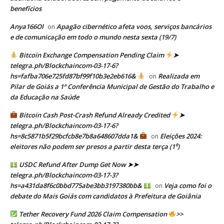
benefícios
Anya166Ol
Apagão cibernético afeta voos, serviços bancários
on
e de comunicação em todo o mundo nesta sexta (19/7)
Bitcoin Exchange Compensation Pending Claim
➤
telegra.ph/Blockchaincom-03-17-6?
hs=fafba706e725fd87bf99f10b3e2eb616&
Realizada em
on
Pilar de Goiás a 1ª Conferência Municipal de Gestão do Trabalho e
da Educação na Saúde
Bitcoin Cash Post-Crash Refund Already Credited
➤
telegra.ph/Blockchaincom-03-17-6?
hs=8c5871b5f29bcfcb8e7b8a648607dda1&
Eleições 2024:
on
eleitores não podem ser presos a partir desta terça (1⁰)
USDC Refund After Dump Get Now ➤➤
telegra.ph/Blockchaincom-03-17-3?
hs=a431da8f6c0bbd775abe3bb3197380bb&
Veja como foi o
on
debate do Mais Goiás com candidatos à Prefeitura de Goiânia
Tether Recovery Fund 2026 Claim Compensation
>>