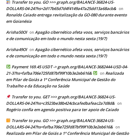
Transfer to you. GO >>> graph.org/BALANCE-36824-US-
DOLLARS-04-24?hs=2d17b65d7d4f4149a47a25dd13a68acb&
on
Ronaldo Caiado entrega revitalização da GO-080 durante evento
em Goianésia
Arisha50Ol
Apagão cibernético afeta voos, serviços bancários
on
e de comunicação em todo o mundo nesta sexta (19/7)
Arisha49Ol
Apagão cibernético afeta voos, serviços bancários
on
e de comunicação em todo o mundo nesta sexta (19/7)
Payment 169.45 USDT -> graph.org/BALANCE-3682444-USD-04-
21-3?hs=fafba706e725fd87bf99f10b3e2eb616&
Realizada
on
em Pilar de Goiás a 1ª Conferência Municipal de Gestão do
Trabalho e da Educação na Saúde
Transfer to you. GET >>> graph.org/BALANCE-36824-US-
DOLLARS-04-24?hs=c3523be38b424cbcafedbafeac2a7d8d&
on
Rogério confia em agenda positiva para ter apoio de Caiado
Transfer to you. GO >>> graph.org/BALANCE-36824-US-
DOLLARS-04-24?hs=fafba706e725fd87bf99f10b3e2eb616&
on
Realizada em Pilar de Goiás a 1ª Conferência Municipal de Gestão