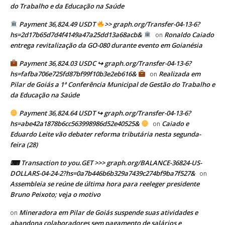
do Trabalho e da Educação na Saúde
Payment 36,824.49 USDT
>> graph.org/Transfer-04-13-6?
hs=2d17b65d7d4f4149a47a25dd13a68acb&
Ronaldo Caiado
on
entrega revitalização da GO-080 durante evento em Goianésia
Payment 36,824.03 USDC ↪ graph.org/Transfer-04-13-6?
hs=fafba706e725fd87bf99f10b3e2eb616&
Realizada em
on
Pilar de Goiás a 1ª Conferência Municipal de Gestão do Trabalho e
da Educação na Saúde
Payment 36,824.64 USDT ↪ graph.org/Transfer-04-13-6?
hs=abe42a1878b6cc563998986d52e40525&
Caiado e
on
Eduardo Leite vão debater reforma tributária nesta segunda-
feira (28)
⌨ Transaction to you.GET >>> graph.org/BALANCE-36824-US-
DOLLARS-04-24-2?hs=0a7b446b6b329a7439c274bf9ba7f527&
on
Assembleia se reúne de última hora para reeleger presidente
Bruno Peixoto; veja o motivo
Mineradora em Pilar de Goiás suspende suas atividades e
on
abandona colaboradores sem pagamento de salários e