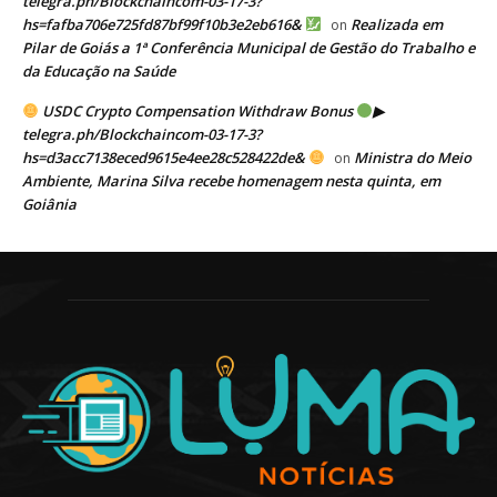
telegra.ph/Blockchaincom-03-17-3?
hs=fafba706e725fd87bf99f10b3e2eb616&
Realizada em
on
Pilar de Goiás a 1ª Conferência Municipal de Gestão do Trabalho e
da Educação na Saúde
USDC Crypto Compensation Withdraw Bonus
▶
telegra.ph/Blockchaincom-03-17-3?
hs=d3acc7138eced9615e4ee28c528422de&
Ministra do Meio
on
Ambiente, Marina Silva recebe homenagem nesta quinta, em
Goiânia